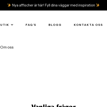
Nya affischer är här! Fyll dina väggar med inspiration
BUTIK
FAQ’S
BLOGG
KONTAKTA OSS
Om oss