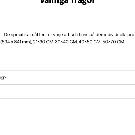
Vanliga frågor
ormat. De specifika måtten för varje affisch finns på den individuella 
A1(594 x 841 mm), 21×30 CM, 30×40 CM, 40×50 CM, 50×70 CM
ing?