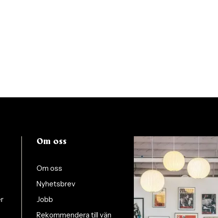
Om oss
Om oss
Nyhetsbrev
er
Jobb
Rekommendera till vän