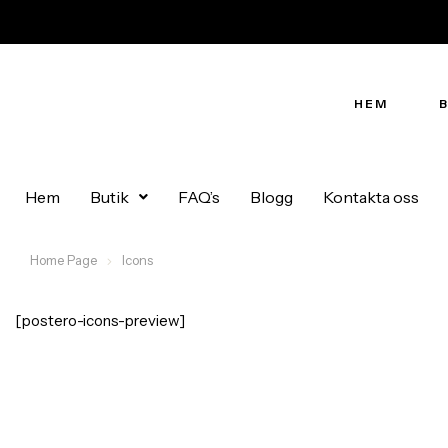
HEM
Hem
Butik
FAQ’s
Blogg
Kontakta oss
Home Page
Icons
[postero-icons-preview]