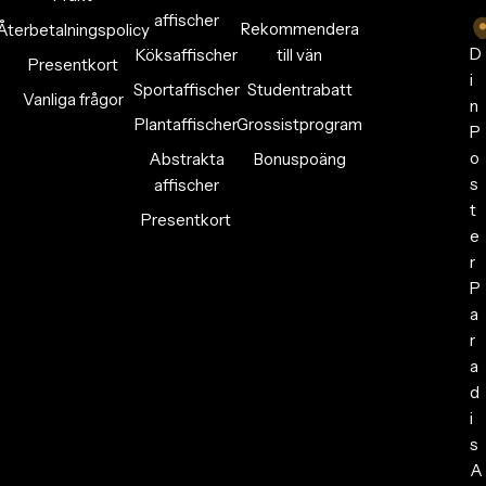
affischer
Rekommendera
Återbetalningspolicy
D
Köksaffischer
till vän
Presentkort
i
Sportaffischer
Studentrabatt
Vanliga frågor
n
Plantaffischer
Grossistprogram
P
o
Abstrakta
Bonuspoäng
s
affischer
t
Presentkort
e
r
P
a
r
a
d
i
s
A