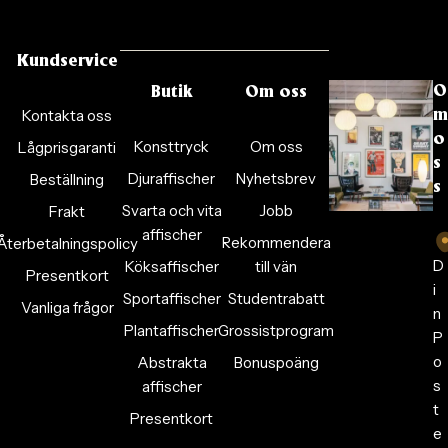
Kundservice
O
Butik
Om oss
Kontakta oss
m
o
Konsttryck
Om oss
Lågprisgaranti
s
Djuraffischer
Nyhetsbrev
Beställning
s
Svarta och vita
Jobb
Frakt
affischer
Rekommendera
Återbetalningspolicy
D
Köksaffischer
till vän
Presentkort
i
Sportaffischer
Studentrabatt
Vanliga frågor
n
Plantaffischer
Grossistprogram
P
o
Abstrakta
Bonuspoäng
s
affischer
t
Presentkort
e