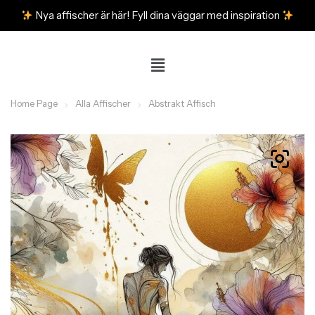
Nya affischer är här! Fyll dina väggar med inspiration
Home Page
Alla Affischer
Abstrakt Affisch