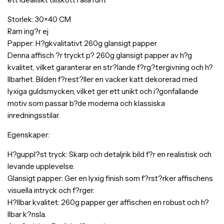
Storlek: 30×40 CM
Ram ing?r ej
Papper: H?gkvalitativt 260g glansigt papper
Denna affisch ?r tryckt p? 260g glansigt papper av h?g
kvalitet, vilket garanterar en str?lande f?rg?tergivning och h?
llbarhet. Bilden f?rest?ller en vacker katt dekorerad med
lyxiga guldsmycken, vilket ger ett unikt och i?gonfallande
motiv som passar b?de moderna och klassiska
inredningsstilar.
Egenskaper:
H?guppl?st tryck: Skarp och detaljrik bild f?r en realistisk och
levande upplevelse.
Glansigt papper: Ger en lyxig finish som f?rst?rker affischens
visuella intryck och f?rger.
H?llbar kvalitet: 260g papper ger affischen en robust och h?
llbar k?nsla.