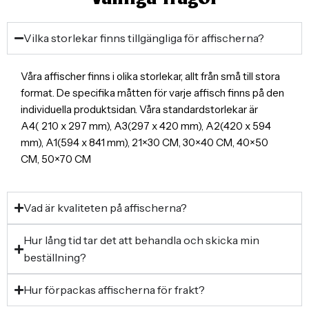
Vilka storlekar finns tillgängliga för affischerna?
Våra affischer finns i olika storlekar, allt från små till stora
format. De specifika måtten för varje affisch finns på den
individuella produktsidan. Våra standardstorlekar är
A4( 210 x 297 mm), A3(297 x 420 mm), A2(420 x 594
mm), A1(594 x 841 mm), 21×30 CM, 30×40 CM, 40×50
CM, 50×70 CM
Vad är kvaliteten på affischerna?
Hur lång tid tar det att behandla och skicka min
beställning?
Hur förpackas affischerna för frakt?