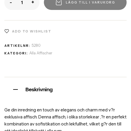
-
+
LÄGG TILL I VARUKORG
ADD TO WISHLIST
5280
ARTIKELNR:
Alla Affischer
KATEGORI:
Beskrivning
Ge din inredning en touch av elegans och charm med v?r
exklusiva affisch. Denna affisch, i olika storlekear ,?r en perfekt
kombination av sofistikation och lekfullhet, vilket g?r den till
ett idealiskt tillskott i alla rum.