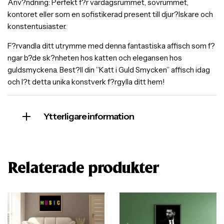
Anv?ndning: Perfekt f?r vardagsrummet, sovrummet,
kontoret eller som en sofistikerad present till djur?lskare och
konstentusiaster.
F?rvandla ditt utrymme med denna fantastiska affisch som f?
ngar b?de sk?nheten hos katten och elegansen hos
guldsmyckena. Best?ll din ”Katt i Guld Smycken” affisch idag
och l?t detta unika konstverk f?rgylla ditt hem!
Ytterligare information
Relaterade produkter