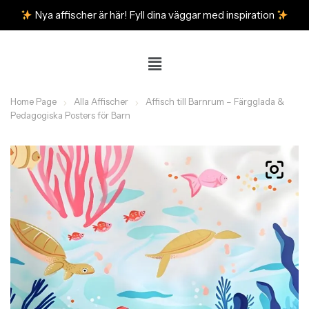
Nya affischer är här! Fyll dina väggar med inspiration
Home Page
Alla Affischer
Affisch till Barnrum – Färgglada &
Pedagogiska Posters för Barn