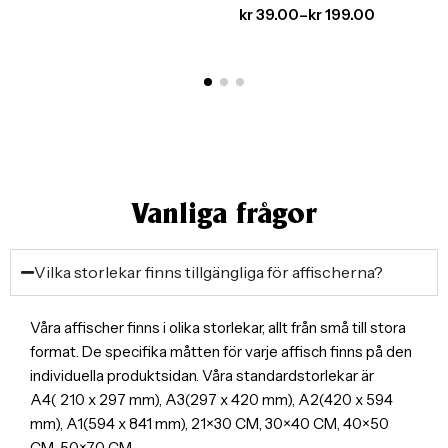
kr
39.00
–
kr
199.00
Vanliga frågor
Vilka storlekar finns tillgängliga för affischerna?
Våra affischer finns i olika storlekar, allt från små till stora
format. De specifika måtten för varje affisch finns på den
individuella produktsidan. Våra standardstorlekar är
A4( 210 x 297 mm), A3(297 x 420 mm), A2(420 x 594
mm), A1(594 x 841 mm), 21×30 CM, 30×40 CM, 40×50
CM, 50×70 CM