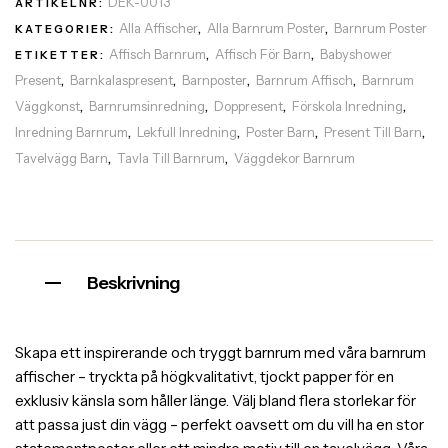
DEK-0013
ARTIKELNR:
Alla Affischer
Alla Barnrum Poster
Barnrum Poster
KATEGORIER:
,
,
Affisch Barnrum
Affisch För Barn
Babyshower
ETIKETTER:
,
,
Present
Barnkalaspresent
Barnposter
Barnrum Affisch
Barnrum
,
,
,
,
Väggkonst
Barnrumsinredning
Doppresent
Förskola Inredning
,
,
,
,
Inredning Barnrum
Lekfull Inredning
Poster Barn
Present Till Barn
,
,
,
,
Tavelvägg Barn
Tavla Till Barnrum
Väggdekor Barnrum
,
,
Beskrivning
Skapa ett inspirerande och tryggt barnrum med våra barnrum
affischer – tryckta på högkvalitativt, tjockt papper för en
exklusiv känsla som håller länge. Välj bland flera storlekar för
att passa just din vägg – perfekt oavsett om du vill ha en stor