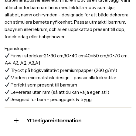
statementposter eller ett mindre motiv till en tavelvägg. Våra
affischer för barnrum finns med lekfulla motiv som djur,
alfabet, namn och rymden – designade för att både dekorera
och stimulera barnets nyfikenhet. Passar utmärkt i barnrum,
babyrum eller lekrum, och är en uppskattad present till dop,
födelsedag eller babyshower.
Egenskaper:
Finns i storlekar:21×30 cm,30×40 cm,40×50 cm,50×70 cm ,
A4, A3, A2, A3,A1
Tryckt på högkvalitativt premiumpapper (260 g/m²)
Modern, minimalistisk design – passar alla köksstilar
Perfekt som present till barnrum
Levereras utan ram (så att du kan välja egen stil)
Designad för barn – pedagogisk & trygg
Ytterligare information