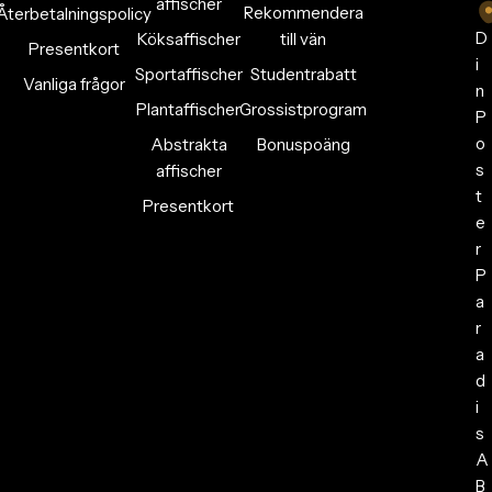
affischer
Rekommendera
Återbetalningspolicy
D
Köksaffischer
till vän
Presentkort
i
Sportaffischer
Studentrabatt
Vanliga frågor
n
Plantaffischer
Grossistprogram
P
o
Abstrakta
Bonuspoäng
s
affischer
t
Presentkort
e
r
P
a
r
a
d
i
s
A
B