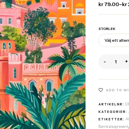
kr
79.00
–
kr
STORLEK
-
+
ADD TO W
D
ARTIKELNR:
KATEGORIER:
A
ETIKETTER:
Barnkalaspresent