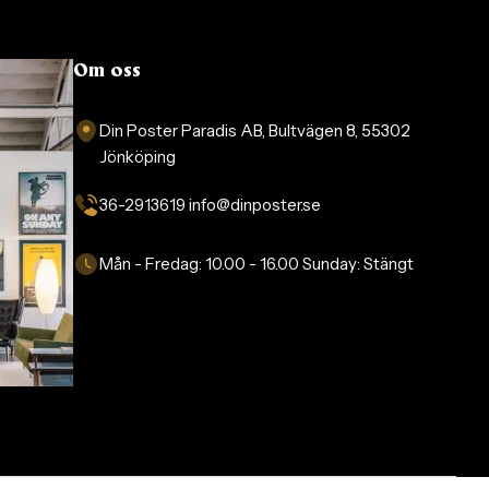
Om oss
Din Poster Paradis AB, Bultvägen 8, 55302
Jönköping
36-2913619 info@dinposter.se​
Mån - Fredag:
10.00 - 16.00
Sunday:
Stängt