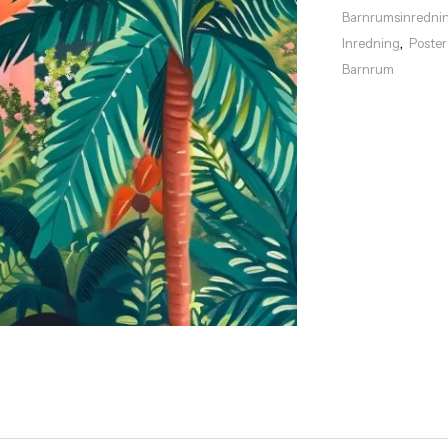
Barnrumsinredni
Inredning
Poster
,
Barnrum