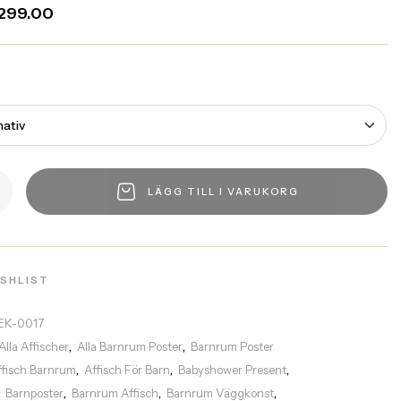
299.00
LÄGG TILL I VARUKORG
ISHLIST
EK-0017
Alla Affischer
Alla Barnrum Poster
Barnrum Poster
,
,
ffisch Barnrum
Affisch För Barn
Babyshower Present
,
,
,
Barnposter
Barnrum Affisch
Barnrum Väggkonst
,
,
,
,