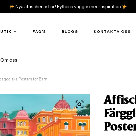
Nya affischer är här! Fyll dina väggar med inspiration
BUTIK
FAQ’S
BLOGG
KONTAKTA OSS
Om oss
dagogiska Posters för Barn
Affisc
Färgg
Poster