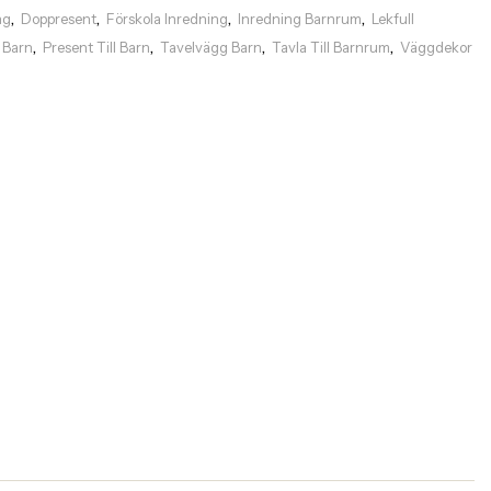
ng
Doppresent
Förskola Inredning
Inredning Barnrum
Lekfull
,
,
,
,
 Barn
Present Till Barn
Tavelvägg Barn
Tavla Till Barnrum
Väggdekor
,
,
,
,