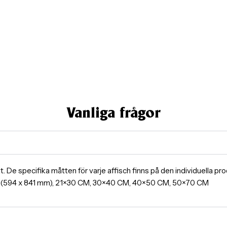
Vanliga frågor
ormat. De specifika måtten för varje affisch finns på den individuella 
A1(594 x 841 mm), 21×30 CM, 30×40 CM, 40×50 CM, 50×70 CM