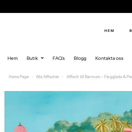
HEM
Hem
Butik
FAQ’s
Blogg
Kontakta oss
Home Page
Alla Affischer
Affisch till Barnrum – Färgglada & Pe