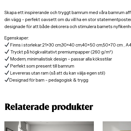
Skapa ett inspirerande och tryggt barnrum med våra barnrum affisch
din vägg – perfekt oavsett om du vill ha en stor statementposter 
designade för att både dekorera och stimulera barnets nyfikenhet
Egenskaper:
Finns i storlekar:21×30 cm,30×40 cm,40×50 cm,50×70 cm , A4,
Tryckt på högkvalitativt premiumpapper (260 g/m²)
Modern, minimalistisk design – passar alla köksstilar
Perfekt som present till barnrum
Levereras utan ram (så att du kan välja egen stil)
Designad för barn – pedagogisk & trygg
Relaterade produkter