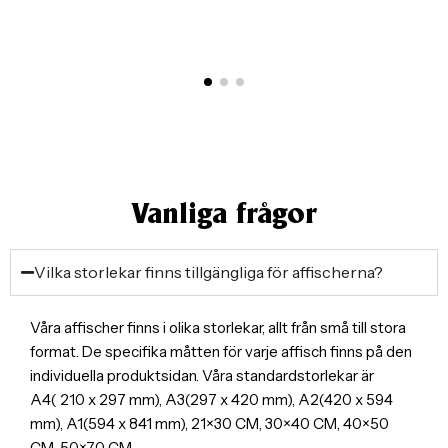
Vanliga frågor
Vilka storlekar finns tillgängliga för affischerna?
Våra affischer finns i olika storlekar, allt från små till stora
format. De specifika måtten för varje affisch finns på den
individuella produktsidan. Våra standardstorlekar är
A4( 210 x 297 mm), A3(297 x 420 mm), A2(420 x 594
mm), A1(594 x 841 mm), 21×30 CM, 30×40 CM, 40×50
CM, 50×70 CM