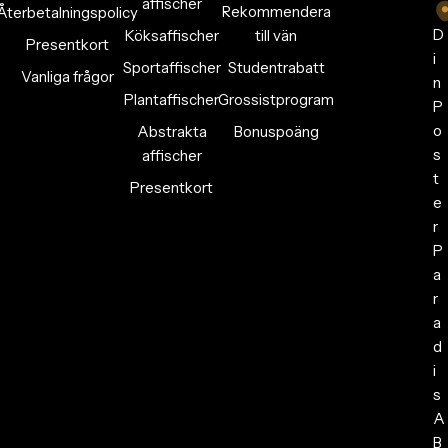
affischer
Rekommendera
Återbetalningspolicy
D
Köksaffischer
till vän
Presentkort
i
Sportaffischer
Studentrabatt
Vanliga frågor
n
Plantaffischer
Grossistprogram
P
o
Abstrakta
Bonuspoäng
s
affischer
t
Presentkort
e
r
P
a
r
a
d
i
s
A
B