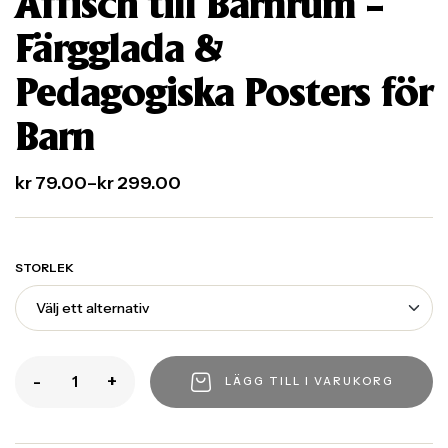
Affisch till Barnrum –
Färgglada &
Pedagogiska Posters för
Barn
kr
79.00
–
kr
299.00
STORLEK
-
+
LÄGG TILL I VARUKORG