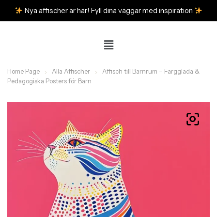
Nya affischer är här! Fyll dina väggar med inspiration
Home Page
Alla Affischer
Affisch till Barnrum – Färgglada &
Pedagogiska Posters för Barn