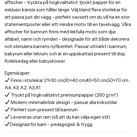
affischer – tryckta på högkvalitativt, tjockt papper för en
exklusiv känsla som håller länge. Välj bland flera storlekar för
att passa just din vägg – perfekt oavsett om du vill ha en stor
statementposter eller ett mindre motiv till en tavelvägg. Våra
affischer för barnrum finns med lekfulla motiv som djur,
alfabet, namn och rymden – designade för att både dekorera
och stimulera barnets nyfikenhet. Passar utmärkt i barnrum,
babyrum eller lekrum, och är en uppskattad present till dop,
födelsedag eller babyshower.
Egenskaper:
Finns i storlekar:21×30 cm,30×40 cm,40×50 cm,50×70 cm ,
A4, A3, A2, A3,A1
Tryckt på högkvalitativt premiumpapper (260 g/m²)
Modern, minimalistisk design – passar alla köksstilar
Perfekt som present till barnrum
Levereras utan ram (så att du kan välja egen stil)
Designad för barn – pedagogisk & trygg