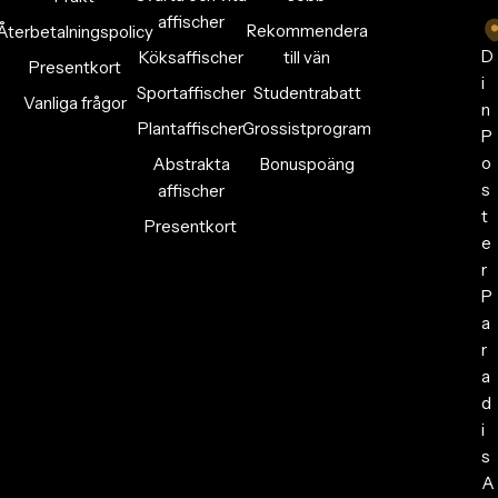
affischer
Rekommendera
Återbetalningspolicy
D
Köksaffischer
till vän
Presentkort
i
Sportaffischer
Studentrabatt
Vanliga frågor
n
Plantaffischer
Grossistprogram
P
o
Abstrakta
Bonuspoäng
s
affischer
t
Presentkort
e
r
P
a
r
a
d
i
s
A