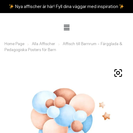
Nya affischer är här! Fyll dina väggar med inspiration
Home Page
Alla Affischer
Affisch till Barnrum – Färgglada &
Pedagogiska Posters för Barn