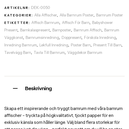
DEK-0050
ARTIKELNR:
Alla Affischer
Alla Barnrum Poster
Barnrum Poster
KATEGORIER:
,
,
Affisch Barnrum
Affisch För Barn
Babyshower
ETIKETTER:
,
,
Present
Barnkalaspresent
Barnposter
Barnrum Affisch
Barnrum
,
,
,
,
Väggkonst
Barnrumsinredning
Doppresent
Förskola Inredning
,
,
,
,
Inredning Barnrum
Lekfull Inredning
Poster Barn
Present Till Barn
,
,
,
,
Tavelvägg Barn
Tavla Till Barnrum
Väggdekor Barnrum
,
,
Beskrivning
Skapa ett inspirerande och tryggt barnrum med våra barnrum
affischer – tryckta på högkvalitativt, tjockt papper för en
exklusiv känsla som håller länge. Välj bland flera storlekar för