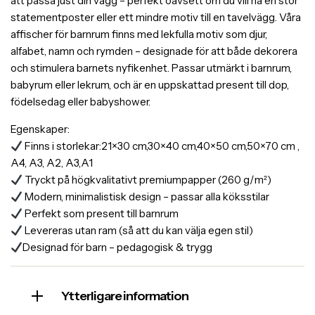
att passa just din vägg – perfekt oavsett om du vill ha en stor
statementposter eller ett mindre motiv till en tavelvägg. Våra
affischer för barnrum finns med lekfulla motiv som djur,
alfabet, namn och rymden – designade för att både dekorera
och stimulera barnets nyfikenhet. Passar utmärkt i barnrum,
babyrum eller lekrum, och är en uppskattad present till dop,
födelsedag eller babyshower.
Egenskaper:
Finns i storlekar:21×30 cm,30×40 cm,40×50 cm,50×70 cm ,
A4, A3, A2, A3,A1
Tryckt på högkvalitativt premiumpapper (260 g/m²)
Modern, minimalistisk design – passar alla köksstilar
Perfekt som present till barnrum
Levereras utan ram (så att du kan välja egen stil)
Designad för barn – pedagogisk & trygg
Ytterligare information