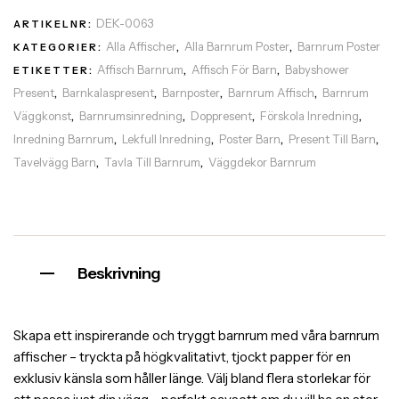
DEK-0063
ARTIKELNR:
Alla Affischer
Alla Barnrum Poster
Barnrum Poster
KATEGORIER:
,
,
Affisch Barnrum
Affisch För Barn
Babyshower
ETIKETTER:
,
,
Present
Barnkalaspresent
Barnposter
Barnrum Affisch
Barnrum
,
,
,
,
Väggkonst
Barnrumsinredning
Doppresent
Förskola Inredning
,
,
,
,
Inredning Barnrum
Lekfull Inredning
Poster Barn
Present Till Barn
,
,
,
,
Tavelvägg Barn
Tavla Till Barnrum
Väggdekor Barnrum
,
,
Beskrivning
Skapa ett inspirerande och tryggt barnrum med våra barnrum
affischer – tryckta på högkvalitativt, tjockt papper för en
exklusiv känsla som håller länge. Välj bland flera storlekar för