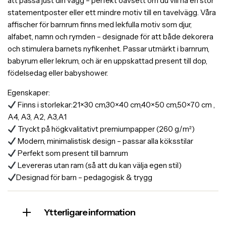
att passa just din vägg – perfekt oavsett om du vill ha en stor
statementposter eller ett mindre motiv till en tavelvägg. Våra
affischer för barnrum finns med lekfulla motiv som djur,
alfabet, namn och rymden – designade för att både dekorera
och stimulera barnets nyfikenhet. Passar utmärkt i barnrum,
babyrum eller lekrum, och är en uppskattad present till dop,
födelsedag eller babyshower.
Egenskaper:
Finns i storlekar:21×30 cm,30×40 cm,40×50 cm,50×70 cm ,
A4, A3, A2, A3,A1
Tryckt på högkvalitativt premiumpapper (260 g/m²)
Modern, minimalistisk design – passar alla köksstilar
Perfekt som present till barnrum
Levereras utan ram (så att du kan välja egen stil)
Designad för barn – pedagogisk & trygg
Ytterligare information