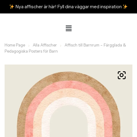
Nya affischer är här! Fyll dina väggar med inspiration
Home Page
Alla Affischer
Affisch till Barnrum – Färgglada &
Pedagogiska Posters för Barn