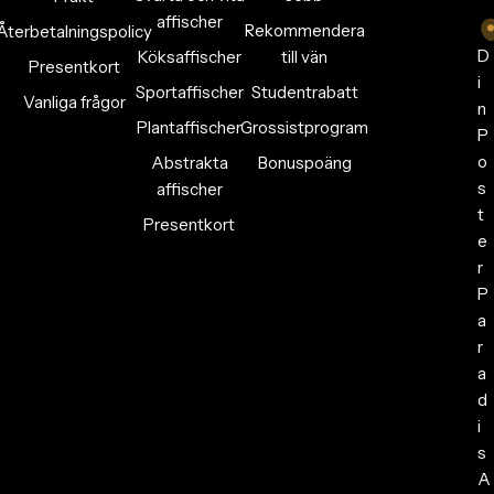
affischer
Rekommendera
Återbetalningspolicy
D
Köksaffischer
till vän
Presentkort
i
Sportaffischer
Studentrabatt
Vanliga frågor
n
Plantaffischer
Grossistprogram
P
o
Abstrakta
Bonuspoäng
s
affischer
t
Presentkort
e
r
P
a
r
a
d
i
s
A