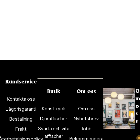
Kundservice
O
Butik
Om oss
Kontakta oss
m
o
Konsttryck
Om oss
Lågprisgaranti
s
Djuraffischer
Nyhetsbrev
Beställning
s
Svarta och vita
Jobb
Frakt
affischer
Rekommendera
Återbetalningspolicy