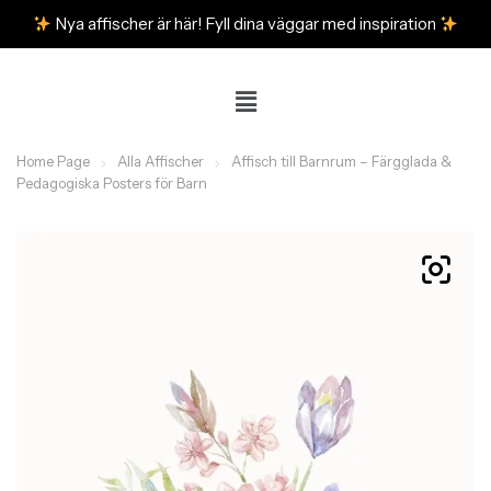
Nya affischer är här! Fyll dina väggar med inspiration
Home Page
Alla Affischer
Affisch till Barnrum – Färgglada &
Pedagogiska Posters för Barn