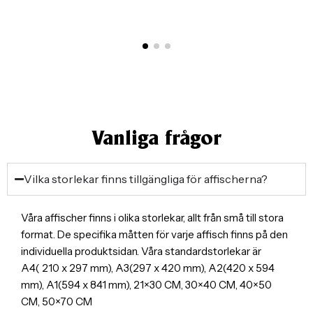
Vanliga frågor
Vilka storlekar finns tillgängliga för affischerna?
Våra affischer finns i olika storlekar, allt från små till stora
format. De specifika måtten för varje affisch finns på den
individuella produktsidan. Våra standardstorlekar är
A4( 210 x 297 mm), A3(297 x 420 mm), A2(420 x 594
mm), A1(594 x 841 mm), 21×30 CM, 30×40 CM, 40×50
CM, 50×70 CM