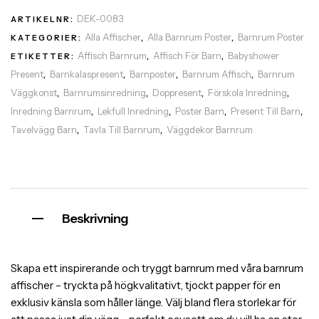
DEK-0083
ARTIKELNR:
Alla Affischer
Alla Barnrum Poster
Barnrum Poster
KATEGORIER:
,
,
Affisch Barnrum
Affisch För Barn
Babyshower
ETIKETTER:
,
,
Present
Barnkalaspresent
Barnposter
Barnrum Affisch
Barnrum
,
,
,
,
Väggkonst
Barnrumsinredning
Doppresent
Förskola Inredning
,
,
,
,
Inredning Barnrum
Lekfull Inredning
Poster Barn
Present Till Barn
,
,
,
,
Tavelvägg Barn
Tavla Till Barnrum
Väggdekor Barnrum
,
,
Beskrivning
Skapa ett inspirerande och tryggt barnrum med våra barnrum
affischer – tryckta på högkvalitativt, tjockt papper för en
exklusiv känsla som håller länge. Välj bland flera storlekar för