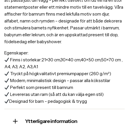
att passa just din vägg – perfekt oavsett om du vill ha en stor
statementposter eller ett mindre motiv till en tavelvägg. Våra
affischer för barnrum finns med lekfulla motiv som djur,
alfabet, namn och rymden – designade för att både dekorera
och stimulera barnets nyfikenhet. Passar utmärkt i barnrum,
babyrum eller lekrum, och är en uppskattad present till dop,
födelsedag eller babyshower.
Egenskaper:
Finns i storlekar:21×30 cm,30×40 cm,40×50 cm,50×70 cm ,
A4, A3, A2, A3,A1
Tryckt på högkvalitativt premiumpapper (260 g/m²)
Modern, minimalistisk design – passar alla köksstilar
Perfekt som present till barnrum
Levereras utan ram (så att du kan välja egen stil)
Designad för barn – pedagogisk & trygg
Ytterligare information