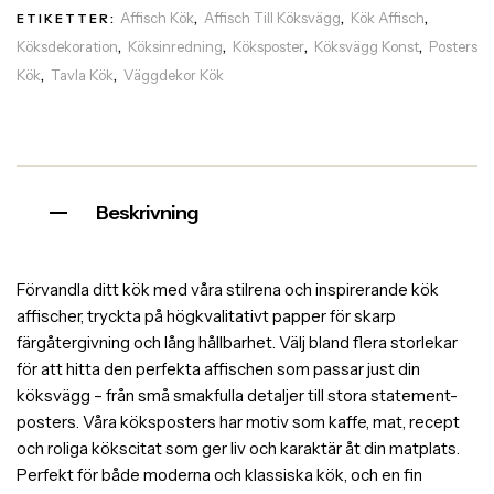
Affisch Kök
Affisch Till Köksvägg
Kök Affisch
ETIKETTER:
,
,
,
Köksdekoration
Köksinredning
Köksposter
Köksvägg Konst
Posters
,
,
,
,
Kök
Tavla Kök
Väggdekor Kök
,
,
Beskrivning
Förvandla ditt kök med våra stilrena och inspirerande kök
affischer, tryckta på högkvalitativt papper för skarp
färgåtergivning och lång hållbarhet. Välj bland flera storlekar
för att hitta den perfekta affischen som passar just din
köksvägg – från små smakfulla detaljer till stora statement-
posters. Våra köksposters har motiv som kaffe, mat, recept
och roliga kökscitat som ger liv och karaktär åt din matplats.
Perfekt för både moderna och klassiska kök, och en fin