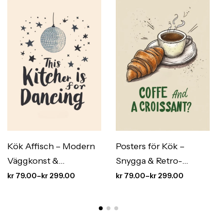
Kök Affisch – Modern
Posters för Kök –
Väggkonst &
Snygga & Retro-
Köksinredning med
Inspirerade Kökstavlor
kr
79.00
–
kr
299.00
kr
79.00
–
kr
299.00
Stil