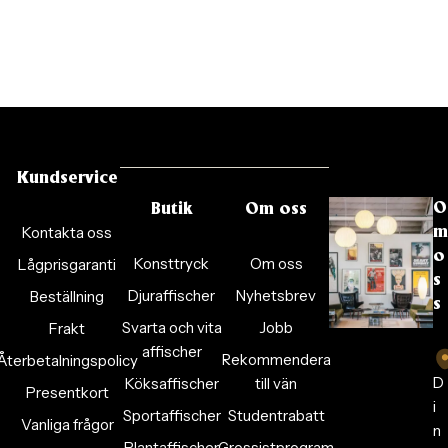
Kundservice
O
Butik
Om oss
Kontakta oss
m
o
Konsttryck
Om oss
Lågprisgaranti
s
Djuraffischer
Nyhetsbrev
Beställning
s
Svarta och vita
Jobb
Frakt
affischer
Rekommendera
Återbetalningspolicy
D
Köksaffischer
till vän
Presentkort
i
Sportaffischer
Studentrabatt
Vanliga frågor
n
Plantaffischer
Grossistprogram