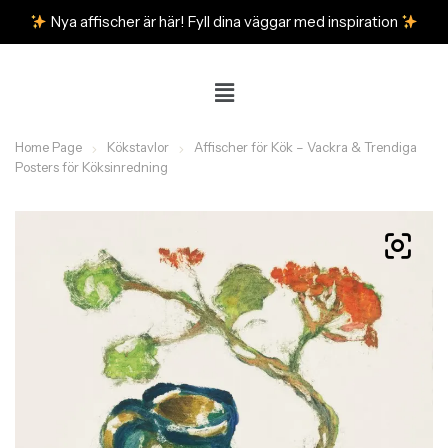
Nya affischer är här! Fyll dina väggar med inspiration
Home Page
Kökstavlor
Affischer för Kök – Vackra & Trendiga
Posters för Köksinredning