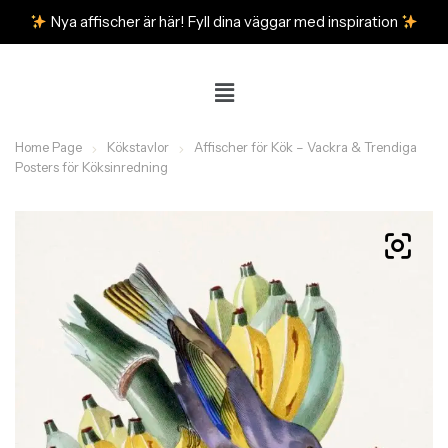
Nya affischer är här! Fyll dina väggar med inspiration
Home Page
Kökstavlor
Affischer för Kök – Vackra & Trendiga
Posters för Köksinredning