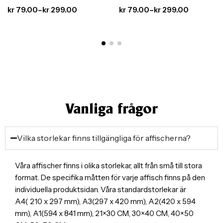
Köksinredning med
Inspirerade Kökstavlor
kr
79.00
–
kr
299.00
kr
79.00
–
kr
299.00
Stil
Vanliga frågor
Vilka storlekar finns tillgängliga för affischerna?
Våra affischer finns i olika storlekar, allt från små till stora
format. De specifika måtten för varje affisch finns på den
individuella produktsidan. Våra standardstorlekar är
A4( 210 x 297 mm), A3(297 x 420 mm), A2(420 x 594
mm), A1(594 x 841 mm), 21×30 CM, 30×40 CM, 40×50