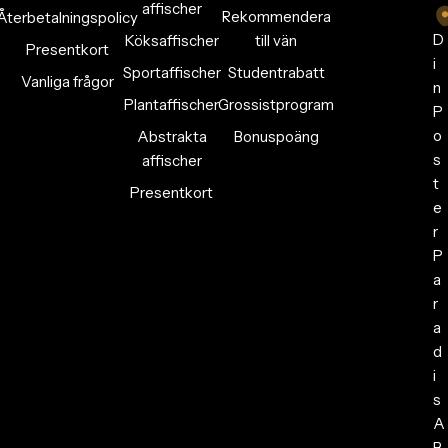
affischer
Rekommendera
Återbetalningspolicy
D
Köksaffischer
till vän
Presentkort
i
Sportaffischer
Studentrabatt
Vanliga frågor
n
Plantaffischer
Grossistprogram
P
o
Abstrakta
Bonuspoäng
s
affischer
t
Presentkort
e
r
P
a
r
a
d
i
s
A
B