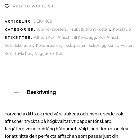
ADD TO WISHLIST
DEK-1462
ARTIKELNR:
Alla Köksposters
Frukt & Grönt Posters
Kökstavlor
KATEGORIER:
,
,
Affisch Kök
Affisch Till Köksvägg
Kök Affisch
ETIKETTER:
,
,
,
Köksdekoration
Köksinredning
Köksposter
Köksvägg Konst
Posters
,
,
,
,
Kök
Tavla Kök
Väggdekor Kök
,
,
Beskrivning
Förvandla ditt kök med våra stilrena och inspirerande kök
affischer, tryckta på högkvalitativt papper för skarp
färgåtergivning och lång hållbarhet. Välj bland flera storlekar
för att hitta den perfekta affischen som passar just din