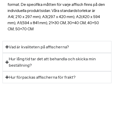
format. De specifika måtten för varje affisch finns på den
individuella produktsidan. Våra standardstorlekar är
A4( 210 x 297 mm), A3(297 x 420 mm), A2(420 x 594
mm), A1(594 x 841 mm), 21×30 CM, 30×40 CM, 40×50
CM, 50×70 CM
Vad är kvaliteten på affischerna?
Hur lång tid tar det att behandla och skicka min
beställning?
Hur förpackas affischerna för frakt?