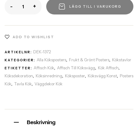
-
+
LÄGG TILL I VARUKORG
ADD TO WISHLIST
DEK-1372
ARTIKELNR:
Alla Köksposters
Frukt & Grönt Posters
Kökstavlor
KATEGORIER:
,
,
Affisch Kök
Affisch Till Köksvägg
Kök Affisch
ETIKETTER:
,
,
,
Köksdekoration
Köksinredning
Köksposter
Köksvägg Konst
Posters
,
,
,
,
Kök
Tavla Kök
Väggdekor Kök
,
,
Beskrivning