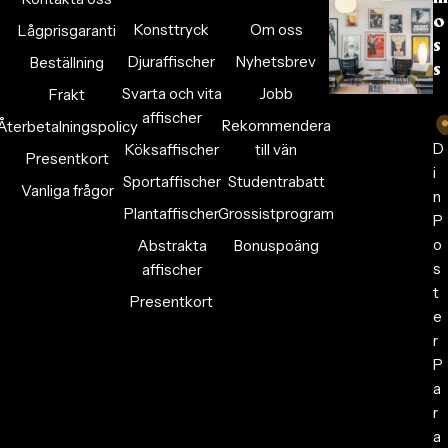
o
Konsttryck
Om oss
Lågprisgaranti
s
Djuraffischer
Nyhetsbrev
Beställning
s
Svarta och vita
Jobb
Frakt
affischer
Rekommendera
Återbetalningspolicy
D
Köksaffischer
till vän
Presentkort
i
Sportaffischer
Studentrabatt
Vanliga frågor
n
Plantaffischer
Grossistprogram
P
o
Abstrakta
Bonuspoäng
s
affischer
t
Presentkort
e
r
P
a
r
a