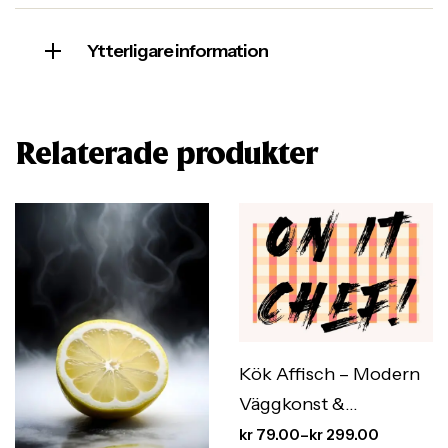
Ytterligare information
Relaterade produkter
Kök Affisch – Modern
Väggkonst &
Köksinredning med
kr
79.00
–
kr
299.00