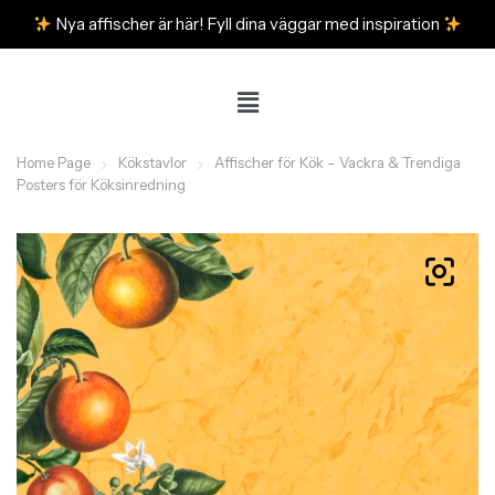
Nya affischer är här! Fyll dina väggar med inspiration
Home Page
Kökstavlor
Affischer för Kök – Vackra & Trendiga
Posters för Köksinredning