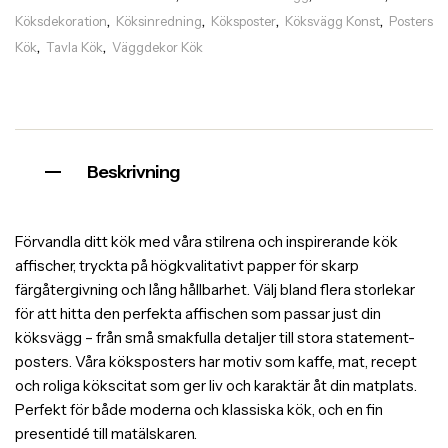
Köksdekoration
Köksinredning
Köksposter
Köksvägg Konst
Posters
,
,
,
,
Kök
Tavla Kök
Väggdekor Kök
,
,
Beskrivning
Förvandla ditt kök med våra stilrena och inspirerande kök
affischer, tryckta på högkvalitativt papper för skarp
färgåtergivning och lång hållbarhet. Välj bland flera storlekar
för att hitta den perfekta affischen som passar just din
köksvägg – från små smakfulla detaljer till stora statement-
posters. Våra köksposters har motiv som kaffe, mat, recept
och roliga kökscitat som ger liv och karaktär åt din matplats.
Perfekt för både moderna och klassiska kök, och en fin
presentidé till matälskaren.