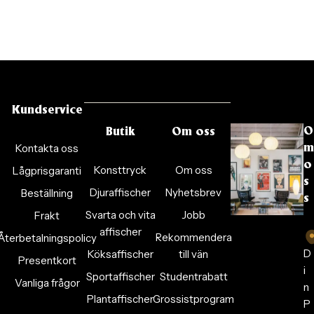
Kundservice
O
Butik
Om oss
Kontakta oss
m
o
Konsttryck
Om oss
Lågprisgaranti
s
Djuraffischer
Nyhetsbrev
Beställning
s
Svarta och vita
Jobb
Frakt
affischer
Rekommendera
Återbetalningspolicy
D
Köksaffischer
till vän
Presentkort
i
Sportaffischer
Studentrabatt
Vanliga frågor
n
Plantaffischer
Grossistprogram
P