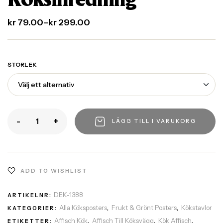
Köksinredning
kr
79.00
–
kr
299.00
STORLEK
-
+
LÄGG TILL I VARUKORG
ADD TO WISHLIST
DEK-1388
ARTIKELNR:
Alla Köksposters
Frukt & Grönt Posters
Kökstavlor
KATEGORIER:
,
,
Affisch Kök
Affisch Till Köksvägg
Kök Affisch
ETIKETTER:
,
,
,