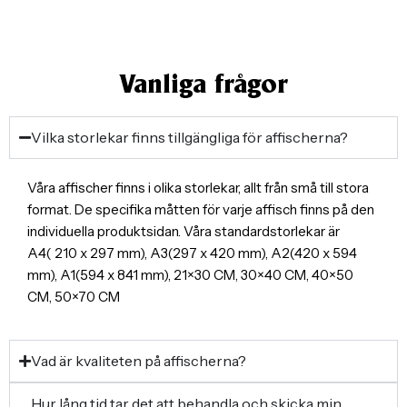
Vanliga frågor
Vilka storlekar finns tillgängliga för affischerna?
Våra affischer finns i olika storlekar, allt från små till stora
format. De specifika måtten för varje affisch finns på den
individuella produktsidan. Våra standardstorlekar är
A4( 210 x 297 mm), A3(297 x 420 mm), A2(420 x 594
mm), A1(594 x 841 mm), 21×30 CM, 30×40 CM, 40×50
CM, 50×70 CM
Vad är kvaliteten på affischerna?
Hur lång tid tar det att behandla och skicka min