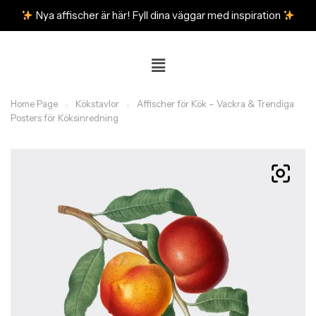
Nya affischer är här! Fyll dina väggar med inspiration
Home Page
Kökstavlor
Affischer för Kök – Vackra & Trendiga
Posters för Köksinredning