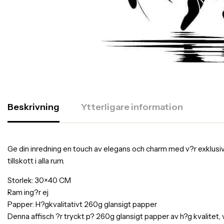
Beskrivning
Ytterligare information
Ge din inredning en touch av elegans och charm med v?r exklusiva af
tillskott i alla rum.
Storlek: 30×40 CM
Ram ing?r ej
Papper: H?gkvalitativt 260g glansigt papper
Denna affisch ?r tryckt p? 260g glansigt papper av h?g kvalitet,