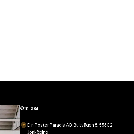
Om oss
Din Poster Paradis AB, Bultvägen 8, 55302
Jönköping