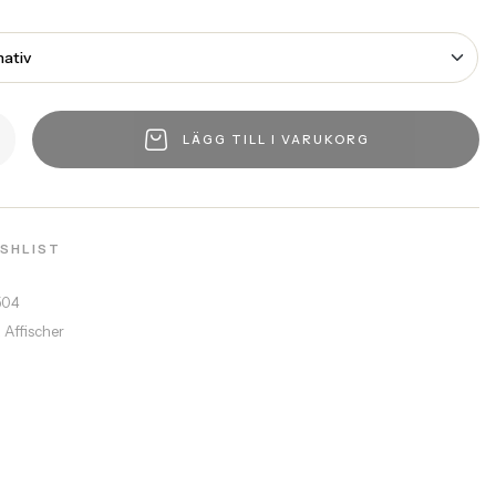
LÄGG TILL I VARUKORG
ISHLIST
504
a Affischer