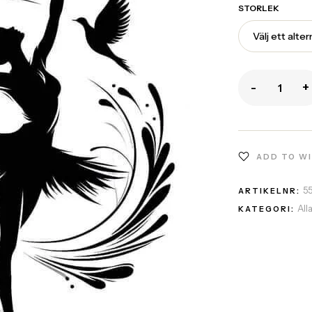
STORLEK
-
+
ADD TO W
5
ARTIKELNR:
All
KATEGORI: