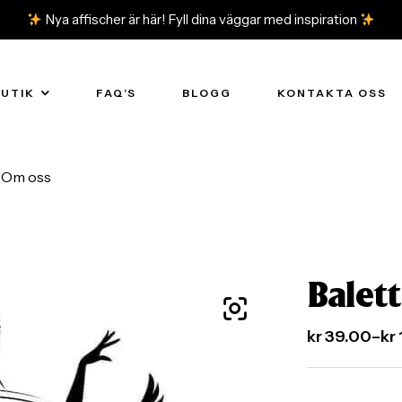
Nya affischer är här! Fyll dina väggar med inspiration
BUTIK
FAQ’S
BLOGG
KONTAKTA OSS
Om oss
Balett
kr
39.00
–
kr