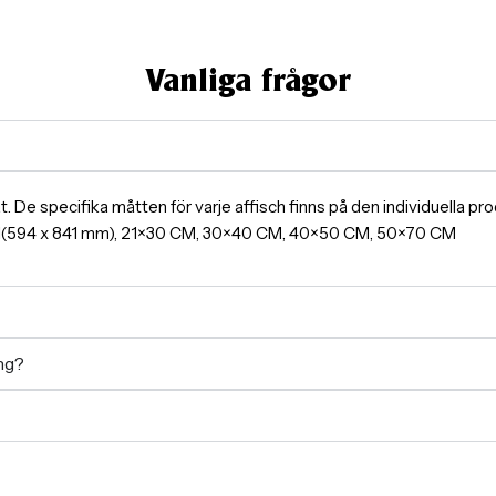
Vanliga frågor
ormat. De specifika måtten för varje affisch finns på den individuella 
A1(594 x 841 mm), 21×30 CM, 30×40 CM, 40×50 CM, 50×70 CM
ing?