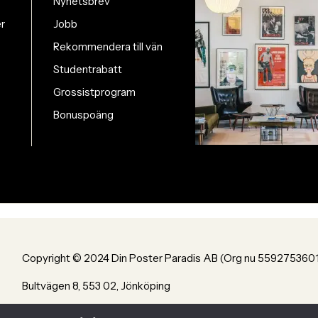
Nyhetsbrev
er
Jobb
Rekommendera till vän
Studentrabatt
Grossistprogram
Bonuspoäng
Copyright © 2024 Din Poster Paradis AB (Org nu 559275360
Bultvägen 8, 553 02, Jönköping
Powered by Din Poster Paradis AB Jönköping