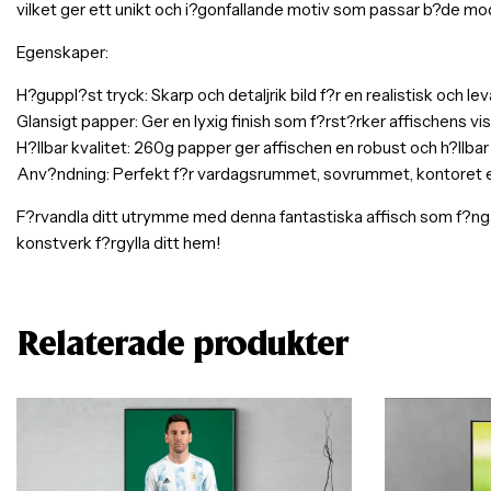
vilket ger ett unikt och i?gonfallande motiv som passar b?de mod
Egenskaper:
H?guppl?st tryck: Skarp och detaljrik bild f?r en realistisk och l
Glansigt papper: Ger en lyxig finish som f?rst?rker affischens visu
H?llbar kvalitet: 260g papper ger affischen en robust och h?llbar
Anv?ndning: Perfekt f?r vardagsrummet, sovrummet, kontoret elle
F?rvandla ditt utrymme med denna fantastiska affisch som f?nga
konstverk f?rgylla ditt hem!
Relaterade produkter