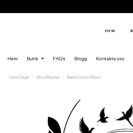
HEM
Hem
Butik
FAQ’s
Blogg
Kontakta oss
Home Page
Alla Affischer
Balett Dans Affisch