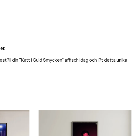
er.
ll din ”Katt i Guld Smycken” affisch idag och l?t detta unika