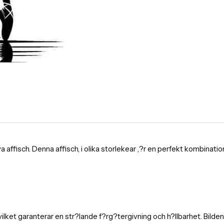
fisch. Denna affisch, i olika storlekear ,?r en perfekt kombination av
 vilket garanterar en str?lande f?rg?tergivning och h?llbarhet. Bild