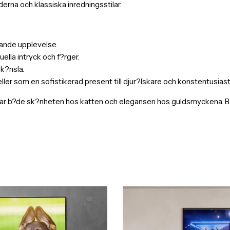
erna och klassiska inredningsstilar.
evande upplevelse.
ella intryck och f?rger.
 k?nsla.
r som en sofistikerad present till djur?lskare och konstentusiast
r b?de sk?nheten hos katten och elegansen hos guldsmyckena. Best?