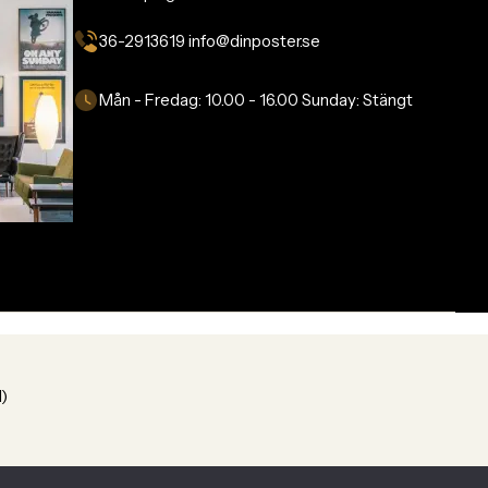
36-2913619 info@dinposter.se​
Mån - Fredag:
10.00 - 16.00
Sunday:
Stängt
1)