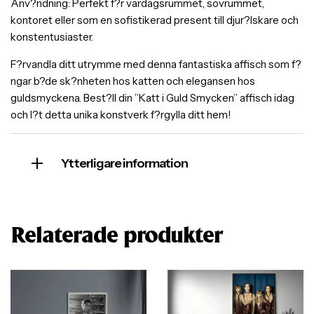
Anv?ndning: Perfekt f?r vardagsrummet, sovrummet,
kontoret eller som en sofistikerad present till djur?lskare och
konstentusiaster.
F?rvandla ditt utrymme med denna fantastiska affisch som f?
ngar b?de sk?nheten hos katten och elegansen hos
guldsmyckena. Best?ll din ”Katt i Guld Smycken” affisch idag
och l?t detta unika konstverk f?rgylla ditt hem!
Ytterligare information
Relaterade produkter