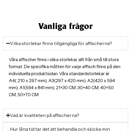
Vanliga frågor
Vilka storlekar finns tillgängliga för affischerna?
Våra affischer finns i olika storlekar, allt från små till stora
format. De specifika måtten för varje affisch finns på den
individuella produktsidan. Våra standardstorlekar är
A4( 210 x 297 mm), A3(297 x 420 mm), A2(420 x 594
mm), A1(594 x 841 mm), 21×30 CM, 30×40 CM, 40×50
CM, 50×70 CM
Vad är kvaliteten på affischerna?
Hur lång tid tar det att behandla och skicka min