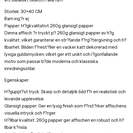
Storlek: 30×40 CM
Ram ing?r ej
Papper: H?gkvalitativt 260g glansigt papper
Denna affisch ?r tryckt p? 260g glansigt papper av h?g
kvalitet, vilket garanterar en str?lande f?rg?tergivning och h?
llbarhet. Bilden f?rest?ller en vacker katt dekorerad med
lyxiga guldsmycken, vilket ger ett unikt och i?gonfallande
motiv som passar b?de moderna och klassiska
inredningsstilar.
Egenskaper:
H?guppl?st tryck: Skarp och detaljrik bild f?r en realistisk och
levande upplevelse.
Glansigt papper: Ger en lyxig finish som f?rst?rker affischens
visuella intryck och f?rger.
H?llbar kvalitet: 260g papper ger affischen en robust och h?
llbar k?nsla.