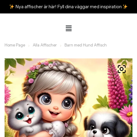
Nya affischer är här! Fyll dina väggar med inspiration
Home Page
Alla Affischer
Barn med Hund Affisch