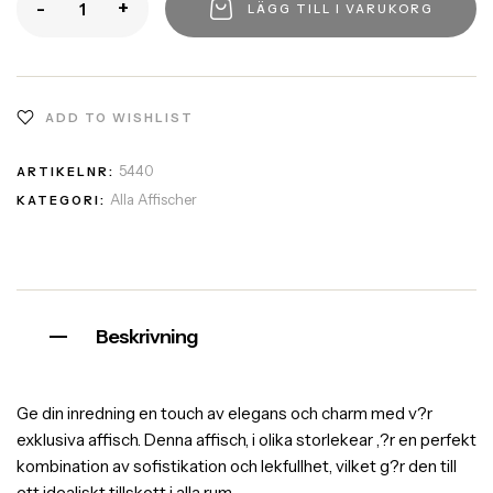
-
+
LÄGG TILL I VARUKORG
ADD TO WISHLIST
5440
ARTIKELNR:
Alla Affischer
KATEGORI:
Beskrivning
Ge din inredning en touch av elegans och charm med v?r
exklusiva affisch. Denna affisch, i olika storlekear ,?r en perfekt
kombination av sofistikation och lekfullhet, vilket g?r den till
ett idealiskt tillskott i alla rum.