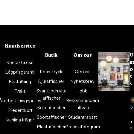
Kundservice
O
Butik
Om oss
Kontakta oss
m
o
Konsttryck
Om oss
Lågprisgaranti
s
Djuraffischer
Nyhetsbrev
Beställning
s
Svarta och vita
Jobb
Frakt
affischer
Rekommendera
Återbetalningspolicy
D
Köksaffischer
till vän
Presentkort
i
Sportaffischer
Studentrabatt
Vanliga frågor
n
Plantaffischer
Grossistprogram
P