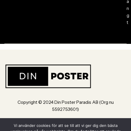
ä
n
g
t
Copyright © 2024 Din Poster Paradis AB (Org nu
5592753601)
Bultvägen 8, 553 02, Jönköping
Vi använder cookies för att se till att vi ger dig den bästa