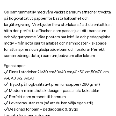
Ge barnrummet liv med våra vackra barnrum affischer, tryckta
på högkvalitativt papper för bästa hållbarhet och
färgåtergivning. Vi erbjuder flera storlekar så att du enkelt kan
hitta den perfekta affischen som passar just ditt barns rum
och väggutrymme. Våra posters har lekfulla och pedagogiska
motiv – från söta djur till alfabet och namnposter – skapade
för att inspirera och glädja både barn och föräldrar. Perfekt
som inredningsdetalj i barnrum, babyrum eller lekrum.
Egenskaper:
Finns i storlekar:21×30 cm,30×40 cm,40×50 cm,50×70 cm ,
A4, A3, A2, A3,A1
Tryckt på högkvalitativt premiumpapper (260 g/m²)
Modern, minimalistisk design – passar alla köksstilar
Perfekt som present till barnrum
Levereras utan ram (så att du kan välja egen stil)
Designad för barn – pedagogisk & trygg
Lämplig för standardramar