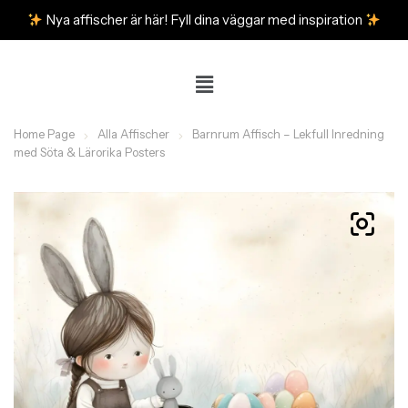
Nya affischer är här! Fyll dina väggar med inspiration
Home Page
Alla Affischer
Barnrum Affisch – Lekfull Inredning
med Söta & Lärorika Posters