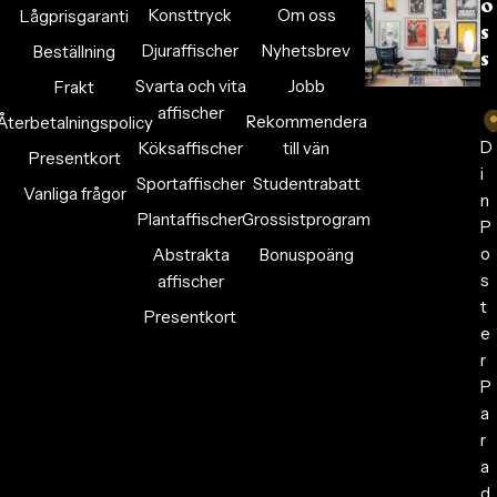
o
Konsttryck
Om oss
Lågprisgaranti
s
Djuraffischer
Nyhetsbrev
Beställning
s
Svarta och vita
Jobb
Frakt
affischer
Rekommendera
Återbetalningspolicy
D
Köksaffischer
till vän
Presentkort
i
Sportaffischer
Studentrabatt
Vanliga frågor
n
Plantaffischer
Grossistprogram
P
o
Abstrakta
Bonuspoäng
s
affischer
t
Presentkort
e
r
P
a
r
a
d