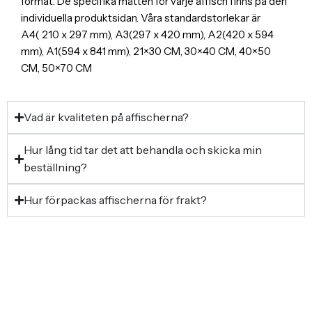
format. De specifika måtten för varje affisch finns på den
individuella produktsidan. Våra standardstorlekar är
A4( 210 x 297 mm), A3(297 x 420 mm), A2(420 x 594
mm), A1(594 x 841 mm), 21×30 CM, 30×40 CM, 40×50
CM, 50×70 CM
Vad är kvaliteten på affischerna?
Hur lång tid tar det att behandla och skicka min
beställning?
Hur förpackas affischerna för frakt?