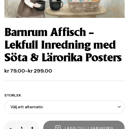
Barnrum Affisch –
Lekfull Inredning med
Söta & Lärorika Posters
kr
79.00
–
kr
299.00
STORLEK
-
+
LÄGG TILL I VARUKORG