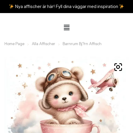
Nya affischer är här! Fyll dina väggar med inspiration
Home Page
Alla Affischer
Barnrum Bj?rn Affisch