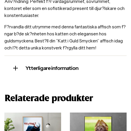
Anv?ndning: Perfekt f?r vardagsrummet, sovrummet,
kontoret eller som en sofistikerad present till djur?lskare och
konstentusiaster.
F?rvandla ditt utrymme med denna fantastiska affisch som f?
ngar b?de sk?nheten hos katten och elegansen hos
guldsmyckena. Best?ll din ”Katt i Guld Smycken” affisch idag
och l?t detta unika konstverk f?rgylla ditt hem!
Ytterligare information
Relaterade produkter