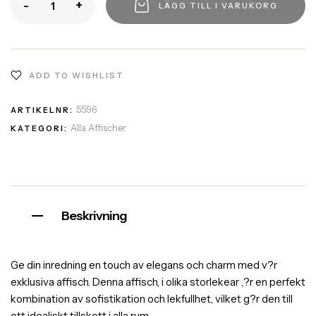
-
+
LÄGG TILL I VARUKORG
ADD TO WISHLIST
5596
ARTIKELNR:
Alla Affischer
KATEGORI:
Beskrivning
Ge din inredning en touch av elegans och charm med v?r
exklusiva affisch. Denna affisch, i olika storlekear ,?r en perfekt
kombination av sofistikation och lekfullhet, vilket g?r den till
ett idealiskt tillskott i alla rum.