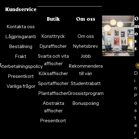
Kundservice
O
Butik
Om oss
Kontakta oss
m
o
Konsttryck
Om oss
Lågprisgaranti
s
Djuraffischer
Nyhetsbrev
Beställning
s
Svarta och vita
Jobb
Frakt
affischer
Rekommendera
Återbetalningspolicy
D
Köksaffischer
till vän
Presentkort
i
Sportaffischer
Studentrabatt
Vanliga frågor
n
Plantaffischer
Grossistprogram
P
o
Abstrakta
Bonuspoäng
s
affischer
t
Presentkort
e
r