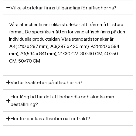
Vilka storlekar finns tillgängliga för affischerna?
Våra affischer finns i olika storlekar, allt från små till stora
format. De specifika måtten för varje affisch finns på den
individuella produktsidan. Våra standardstorlekar är
A4( 210 x 297 mm), A3(297 x 420 mm), A2(420 x 594
mm), A1(594 x 841 mm), 21×30 CM, 30×40 CM, 40×50
CM, 50×70 CM
Vad är kvaliteten på affischerna?
Hur lång tid tar det att behandla och skicka min
beställning?
Hur förpackas affischerna för frakt?