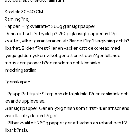
Storlek: 30×40 CM
Ram ing?r ej
Papper: H?gkvalitativt 260g glansigt papper
Denna affisch ?r tryckt p? 260g glansigt papper av h?g
kvalitet, vilket garanterar en str?lande f?rg?tergivning och h?
llbarhet. Bilden f?rest?ller en vacker katt dekorerad med
lyxiga guldsmycken, vilket ger ett unikt och i?gonfallande
motiv som passar b?de moderna och klassiska
inredningsstilar.
Egenskaper:
H?guppl?st tryck: Skarp och detaljrik bild f?r en realistisk och
levande upplevelse.
Glansigt papper: Ger en lyxig finish som f?rst?rker affischens
visuella intryck och f?rger.
H?llbar kvalitet: 260g papper ger affischen en robust och h?
llbar k?nsla.