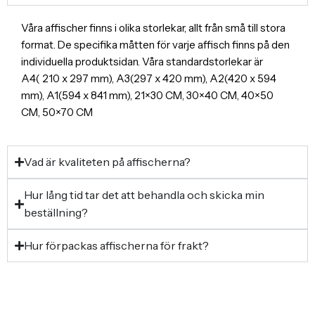
Våra affischer finns i olika storlekar, allt från små till stora
format. De specifika måtten för varje affisch finns på den
individuella produktsidan. Våra standardstorlekar är
A4( 210 x 297 mm), A3(297 x 420 mm), A2(420 x 594
mm), A1(594 x 841 mm), 21×30 CM, 30×40 CM, 40×50
CM, 50×70 CM
Vad är kvaliteten på affischerna?
Hur lång tid tar det att behandla och skicka min
beställning?
Hur förpackas affischerna för frakt?