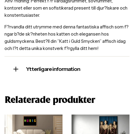
Anv?ndning: Perfekt f?r vardagsrummet, sovrummet,
kontoret eller som en sofistikerad present till djur?lskare och
konstentusiaster.
F?rvandla ditt utrymme med denna fantastiska affisch som f?
ngar b?de sk?nheten hos katten och elegansen hos
guldsmyckena. Best?ll din ”Katt i Guld Smycken” affisch idag
och l?t detta unika konstverk f?rgylla ditt hem!
Ytterligare information
Relaterade produkter