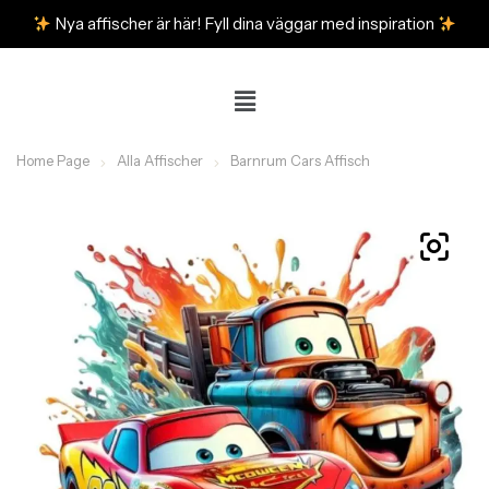
Nya affischer är här! Fyll dina väggar med inspiration
Home Page
Alla Affischer
Barnrum Cars Affisch