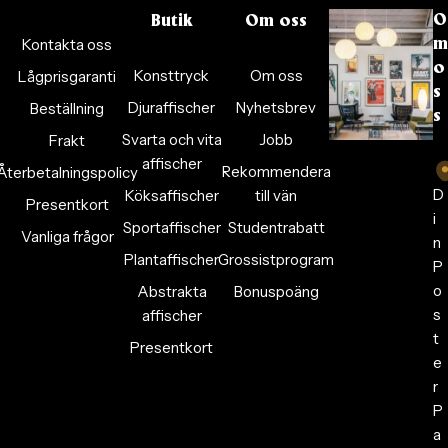
O
Butik
Om oss
Kontakta oss
m
o
Konsttryck
Om oss
Lågprisgaranti
s
Djuraffischer
Nyhetsbrev
Beställning
s
Svarta och vita
Jobb
Frakt
affischer
Rekommendera
Återbetalningspolicy
D
Köksaffischer
till vän
Presentkort
i
Sportaffischer
Studentrabatt
Vanliga frågor
n
Plantaffischer
Grossistprogram
P
o
Abstrakta
Bonuspoäng
s
affischer
t
Presentkort
e
r
P
a