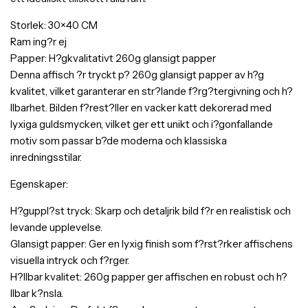
Storlek: 30×40 CM
Ram ing?r ej
Papper: H?gkvalitativt 260g glansigt papper
Denna affisch ?r tryckt p? 260g glansigt papper av h?g
kvalitet, vilket garanterar en str?lande f?rg?tergivning och h?
llbarhet. Bilden f?rest?ller en vacker katt dekorerad med
lyxiga guldsmycken, vilket ger ett unikt och i?gonfallande
motiv som passar b?de moderna och klassiska
inredningsstilar.
Egenskaper:
H?guppl?st tryck: Skarp och detaljrik bild f?r en realistisk och
levande upplevelse.
Glansigt papper: Ger en lyxig finish som f?rst?rker affischens
visuella intryck och f?rger.
H?llbar kvalitet: 260g papper ger affischen en robust och h?
llbar k?nsla.