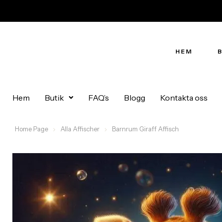
HEM
Hem
Butik
FAQ’s
Blogg
Kontakta oss
Home Page
Alla Affischer
Barnrum Giraff Affisch