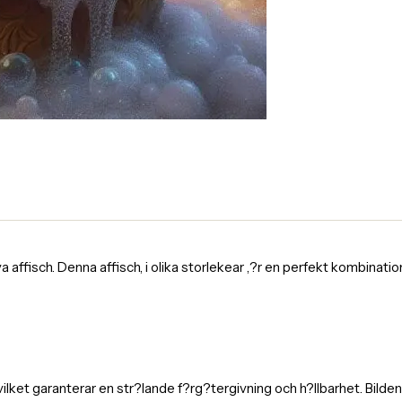
fisch. Denna affisch, i olika storlekear ,?r en perfekt kombination av
 vilket garanterar en str?lande f?rg?tergivning och h?llbarhet. Bild