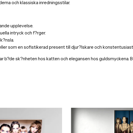
erna och klassiska inredningsstilar.
evande upplevelse.
ella intryck och f?rger.
 k?nsla.
r som en sofistikerad present till djur?lskare och konstentusiast
r b?de sk?nheten hos katten och elegansen hos guldsmyckena. Best?