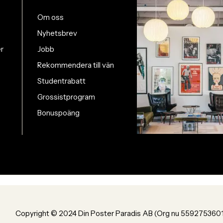
Om oss
Nyhetsbrev
er
Jobb
Rekommendera till vän
Studentrabatt
Grossistprogram
Bonuspoäng
Copyright © 2024 Din Poster Paradis AB (Org nu 559275360