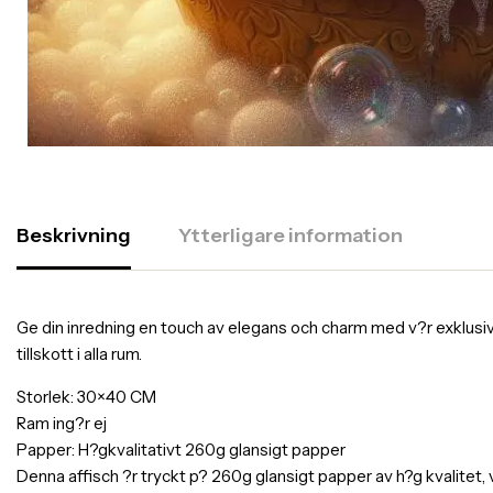
Beskrivning
Ytterligare information
Ge din inredning en touch av elegans och charm med v?r exklusiva af
tillskott i alla rum.
Storlek: 30×40 CM
Ram ing?r ej
Papper: H?gkvalitativt 260g glansigt papper
Denna affisch ?r tryckt p? 260g glansigt papper av h?g kvalitet,