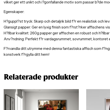
vilket ger ett unikt och i?gonfallande motiv som passar b?de mod
Egenskaper:
H?guppl?st tryck: Skarp och detaljrik bild f?r en realistisk och l
Glansigt papper: Ger en lyxig finish som f?rst?rker affischens visu
H?llbar kvalitet: 260g papper ger affischen en robust och h?llbar
Anv?ndning: Perfekt f?r vardagsrummet, sovrummet, kontoret elle
F?rvandla ditt utrymme med denna fantastiska affisch som f?nga
konstverk f?rgylla ditt hem!
Relaterade produkter