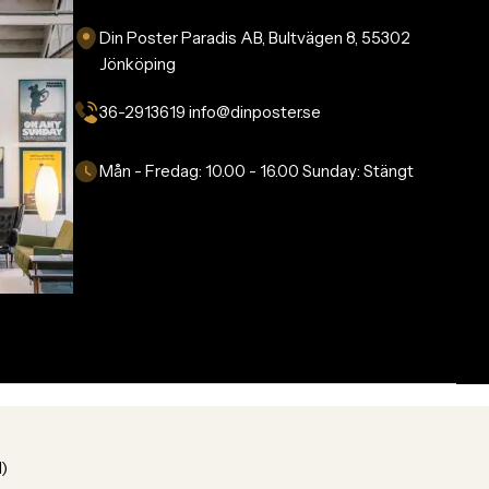
Din Poster Paradis AB, Bultvägen 8, 55302
Jönköping
36-2913619 info@dinposter.se​
Mån - Fredag:
10.00 - 16.00
Sunday:
Stängt
1)