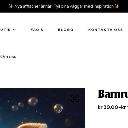
Nya affischer är här! Fyll dina väggar med inspiration
BUTIK
FAQ’S
BLOGG
KONTAKTA OSS
Om oss
Barnr
kr
39.00
–
kr