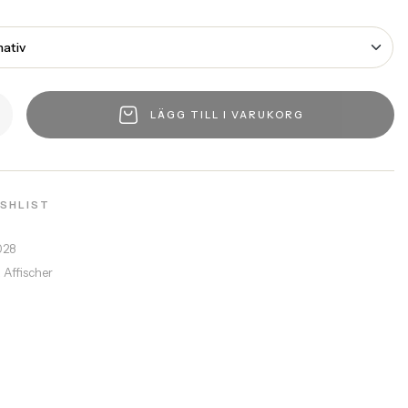
LÄGG TILL I VARUKORG
ISHLIST
028
a Affischer