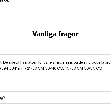
99.00
Vanliga frågor
ormat. De specifika måtten för varje affisch finns på den individuella 
A1(594 x 841 mm), 21×30 CM, 30×40 CM, 40×50 CM, 50×70 CM
ing?