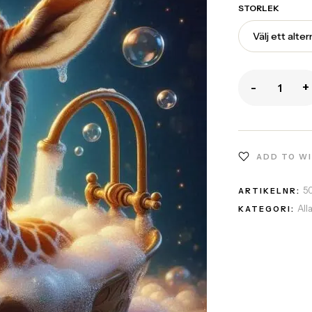
STORLEK
-
+
ADD TO W
5
ARTIKELNR:
All
KATEGORI: