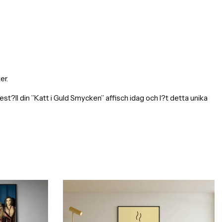
er.
ll din ”Katt i Guld Smycken” affisch idag och l?t detta unika