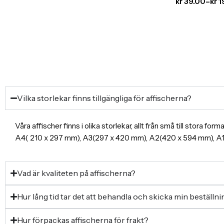
kr
39.00
–
kr
1
Vilka storlekar finns tillgängliga för affischerna?
Våra affischer finns i olika storlekar, allt från små till stora f
A4( 210 x 297 mm), A3(297 x 420 mm), A2(420 x 594 mm), 
Vad är kvaliteten på affischerna?
Hur lång tid tar det att behandla och skicka min beställn
Hur förpackas affischerna för frakt?