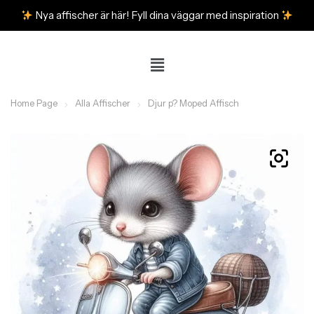
Nya affischer är här! Fyll dina väggar med inspiration
Home Page
Alla Affischer
Djur p? Moped Affisch