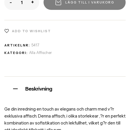
-
+
LÄGG TILL I VARUKORG
ADD TO WISHLIST
5417
ARTIKELNR:
Alla Affischer
KATEGORI:
Beskrivning
Ge din inredning en touch av elegans och charm med v?r
exklusiva affisch. Denna affisch, i olika storlekear ,?r en perfekt
kombination av sofistikation och lekfullhet, vilket g?r den till
ett idealiskt tillskott i alla rum.