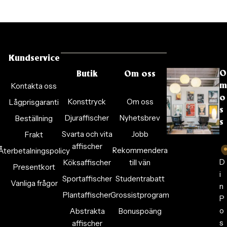
Kundservice
O
Butik
Om oss
Kontakta oss
m
o
Konsttryck
Om oss
Lågprisgaranti
s
Djuraffischer
Nyhetsbrev
Beställning
s
Svarta och vita
Jobb
Frakt
affischer
Rekommendera
Återbetalningspolicy
D
Köksaffischer
till vän
Presentkort
i
Sportaffischer
Studentrabatt
Vanliga frågor
n
Plantaffischer
Grossistprogram
P
o
Abstrakta
Bonuspoäng
s
affischer