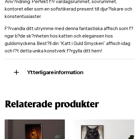
Anv?ndning: Perfekt f?r vardagsrummet, sovrummet,
kontoret eller som en sofistikerad present till djur?lskare och
konstentusiaster.
F?rvandla ditt utrymme med denna fantastiska affisch som f?
ngar b?de sk?nheten hos katten och elegansen hos
guldsmyckena. Best?ll din ”Katt i Guld Smycken” affisch idag
och l?t detta unika konstverk f?rgylla ditt hem!
Ytterligare information
Relaterade produkter