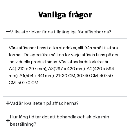
Vanliga frågor
Vilka storlekar finns tillgängliga för affischerna?
Våra affischer finns i olika storlekar, allt från små till stora
format. De specifika måtten för varje affisch finns på den
individuella produktsidan. Våra standardstorlekar är
A4( 210 x 297 mm), A3(297 x 420 mm), A2(420 x 594
mm), A1(594 x 841 mm), 21×30 CM, 30×40 CM, 40×50
CM, 50×70 CM
Vad är kvaliteten på affischerna?
Hur lång tid tar det att behandla och skicka min
beställning?