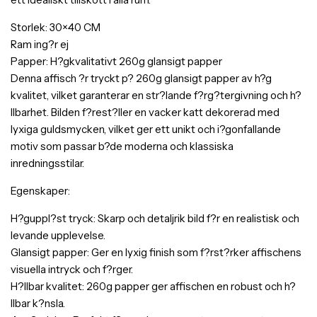
Storlek: 30×40 CM
Ram ing?r ej
Papper: H?gkvalitativt 260g glansigt papper
Denna affisch ?r tryckt p? 260g glansigt papper av h?g
kvalitet, vilket garanterar en str?lande f?rg?tergivning och h?
llbarhet. Bilden f?rest?ller en vacker katt dekorerad med
lyxiga guldsmycken, vilket ger ett unikt och i?gonfallande
motiv som passar b?de moderna och klassiska
inredningsstilar.
Egenskaper:
H?guppl?st tryck: Skarp och detaljrik bild f?r en realistisk och
levande upplevelse.
Glansigt papper: Ger en lyxig finish som f?rst?rker affischens
visuella intryck och f?rger.
H?llbar kvalitet: 260g papper ger affischen en robust och h?
llbar k?nsla.