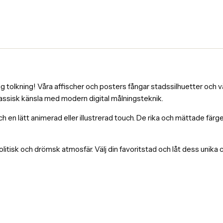
tolkning! Våra affischer och posters fångar stadssilhuetter och väl
lassisk känsla med modern digital målningsteknik.
och en lätt animerad eller illustrerad touch. De rika och mättade fä
itisk och drömsk atmosfär. Välj din favoritstad och låt dess unika 