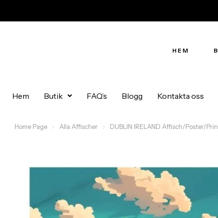
HEM
Hem
Butik
FAQ’s
Blogg
Kontakta oss
Home Page
Alla Affischer
DUBLIN IRELAND Affisch/Poster/Prin