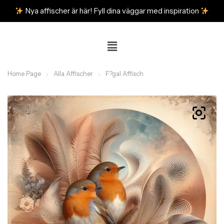
Nya affischer är här! Fyll dina väggar med inspiration
Home Page
Alla Affischer
F?gal Affisch