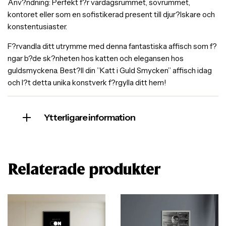
Anv?ndning: Perfekt f?r vardagsrummet, sovrummet,
kontoret eller som en sofistikerad present till djur?lskare och
konstentusiaster.
F?rvandla ditt utrymme med denna fantastiska affisch som f?
ngar b?de sk?nheten hos katten och elegansen hos
guldsmyckena. Best?ll din ”Katt i Guld Smycken” affisch idag
och l?t detta unika konstverk f?rgylla ditt hem!
Ytterligare information
Relaterade produkter