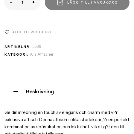
-
+
LÄGG TILL I VARUKORG
ADD TO WISHLIST
5589
ARTIKELNR:
Alla Affischer
KATEGORI:
Beskrivning
Ge din inredning en touch av elegans och charm med v?r
exklusiva affisch. Denna affisch, i olika storlekear ,?r en perfekt
kombination av sofistikation och lekfullhet, vilket g?r den till
ett idealiskt tillskott i alla rum.