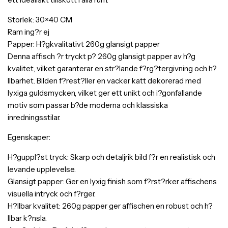
Storlek: 30×40 CM
Ram ing?r ej
Papper: H?gkvalitativt 260g glansigt papper
Denna affisch ?r tryckt p? 260g glansigt papper av h?g
kvalitet, vilket garanterar en str?lande f?rg?tergivning och h?
llbarhet. Bilden f?rest?ller en vacker katt dekorerad med
lyxiga guldsmycken, vilket ger ett unikt och i?gonfallande
motiv som passar b?de moderna och klassiska
inredningsstilar.
Egenskaper:
H?guppl?st tryck: Skarp och detaljrik bild f?r en realistisk och
levande upplevelse.
Glansigt papper: Ger en lyxig finish som f?rst?rker affischens
visuella intryck och f?rger.
H?llbar kvalitet: 260g papper ger affischen en robust och h?
llbar k?nsla.