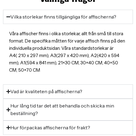
Vilka storlekar finns tillgängliga för affischerna?
Våra affischer finns i olika storlekar, allt från små till stora
format. De specifika måtten för varje affisch finns på den
individuella produktsidan. Våra standardstorlekar är
A4( 210 x 297 mm), A3(297 x 420 mm), A2(420 x 594
mm), A1(594 x 841 mm), 21×30 CM, 30×40 CM, 40×50
CM, 50×70 CM
Vad är kvaliteten på affischerna?
Hur lång tid tar det att behandla och skicka min
beställning?
Hur förpackas affischerna för frakt?