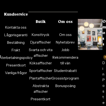
Kundservice
O
Butik
Om oss
Kontakta oss
m
o
Konsttryck
Om oss
Lågprisgaranti
s
Djuraffischer
Nyhetsbrev
Beställning
s
Svarta och vita
Jobb
Frakt
affischer
Rekommendera
Återbetalningspolicy
D
Köksaffischer
till vän
Presentkort
i
Sportaffischer
Studentrabatt
Vanliga frågor
n
Plantaffischer
Grossistprogram
P
o
Abstrakta
Bonuspoäng
s
affischer
t
Presentkort
e