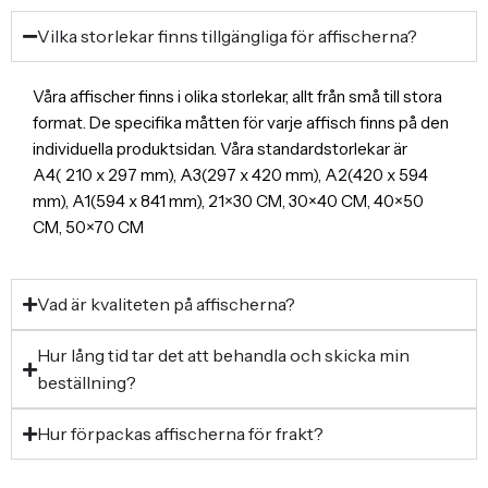
Vilka storlekar finns tillgängliga för affischerna?
Våra affischer finns i olika storlekar, allt från små till stora
format. De specifika måtten för varje affisch finns på den
individuella produktsidan. Våra standardstorlekar är
A4( 210 x 297 mm), A3(297 x 420 mm), A2(420 x 594
mm), A1(594 x 841 mm), 21×30 CM, 30×40 CM, 40×50
CM, 50×70 CM
Vad är kvaliteten på affischerna?
Hur lång tid tar det att behandla och skicka min
beställning?
Hur förpackas affischerna för frakt?