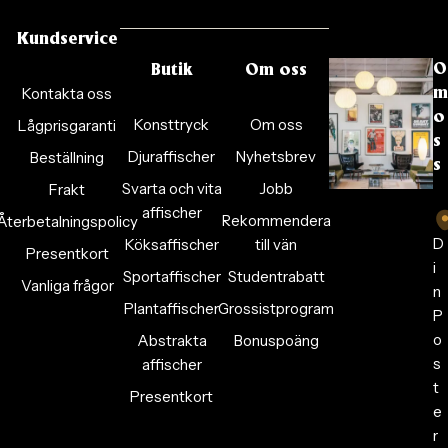
Kundservice
O
Butik
Om oss
Kontakta oss
m
o
Konsttryck
Om oss
Lågprisgaranti
s
Djuraffischer
Nyhetsbrev
Beställning
s
Svarta och vita
Jobb
Frakt
affischer
Rekommendera
Återbetalningspolicy
D
Köksaffischer
till vän
Presentkort
i
Sportaffischer
Studentrabatt
Vanliga frågor
n
Plantaffischer
Grossistprogram
P
o
Abstrakta
Bonuspoäng
s
affischer
t
Presentkort
e
r