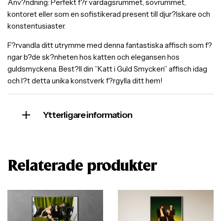
Anv?ndning: Perfekt f?r vardagsrummet, sovrummet,
kontoret eller som en sofistikerad present till djur?lskare och
konstentusiaster.
F?rvandla ditt utrymme med denna fantastiska affisch som f?
ngar b?de sk?nheten hos katten och elegansen hos
guldsmyckena. Best?ll din ”Katt i Guld Smycken” affisch idag
och l?t detta unika konstverk f?rgylla ditt hem!
Ytterligare information
Relaterade produkter