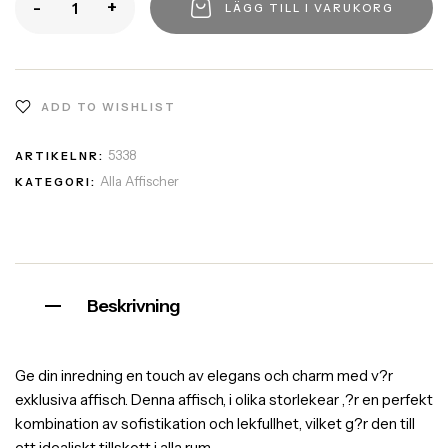
-
+
LÄGG TILL I VARUKORG
ADD TO WISHLIST
5338
ARTIKELNR:
Alla Affischer
KATEGORI:
Beskrivning
Ge din inredning en touch av elegans och charm med v?r
exklusiva affisch. Denna affisch, i olika storlekear ,?r en perfekt
kombination av sofistikation och lekfullhet, vilket g?r den till
ett idealiskt tillskott i alla rum.