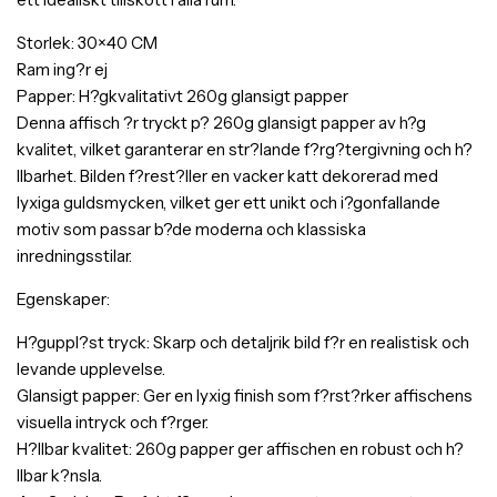
Storlek: 30×40 CM
Ram ing?r ej
Papper: H?gkvalitativt 260g glansigt papper
Denna affisch ?r tryckt p? 260g glansigt papper av h?g
kvalitet, vilket garanterar en str?lande f?rg?tergivning och h?
llbarhet. Bilden f?rest?ller en vacker katt dekorerad med
lyxiga guldsmycken, vilket ger ett unikt och i?gonfallande
motiv som passar b?de moderna och klassiska
inredningsstilar.
Egenskaper:
H?guppl?st tryck: Skarp och detaljrik bild f?r en realistisk och
levande upplevelse.
Glansigt papper: Ger en lyxig finish som f?rst?rker affischens
visuella intryck och f?rger.
H?llbar kvalitet: 260g papper ger affischen en robust och h?
llbar k?nsla.