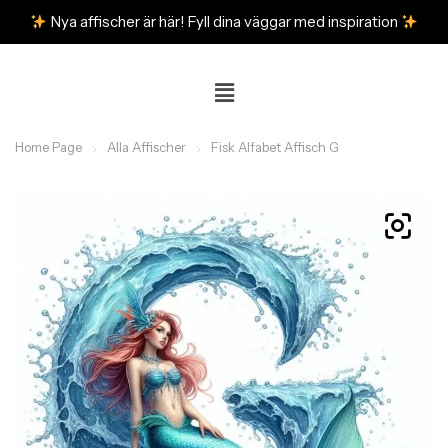
Nya affischer är här! Fyll dina väggar med inspiration
Home Page
Alla Affischer
Fisk Alfabet Affisch G