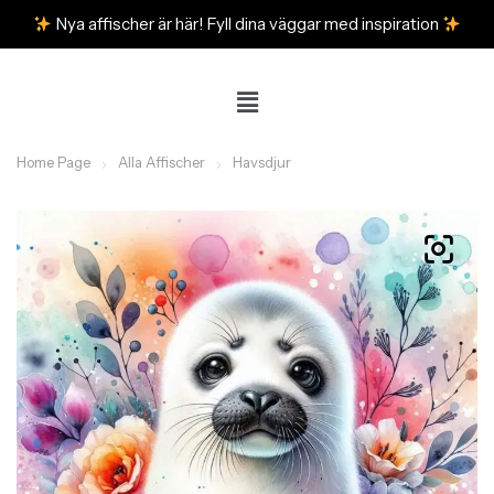
Nya affischer är här! Fyll dina väggar med inspiration
Home Page
Alla Affischer
Havsdjur