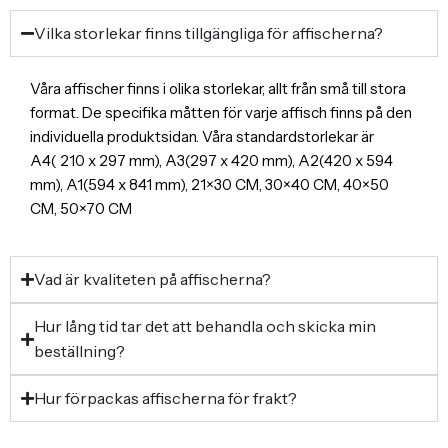
Vilka storlekar finns tillgängliga för affischerna?
Våra affischer finns i olika storlekar, allt från små till stora
format. De specifika måtten för varje affisch finns på den
individuella produktsidan. Våra standardstorlekar är
A4( 210 x 297 mm), A3(297 x 420 mm), A2(420 x 594
mm), A1(594 x 841 mm), 21×30 CM, 30×40 CM, 40×50
CM, 50×70 CM
Vad är kvaliteten på affischerna?
Hur lång tid tar det att behandla och skicka min
beställning?
Hur förpackas affischerna för frakt?