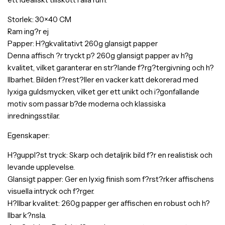
Storlek: 30×40 CM
Ram ing?r ej
Papper: H?gkvalitativt 260g glansigt papper
Denna affisch ?r tryckt p? 260g glansigt papper av h?g
kvalitet, vilket garanterar en str?lande f?rg?tergivning och h?
llbarhet. Bilden f?rest?ller en vacker katt dekorerad med
lyxiga guldsmycken, vilket ger ett unikt och i?gonfallande
motiv som passar b?de moderna och klassiska
inredningsstilar.
Egenskaper:
H?guppl?st tryck: Skarp och detaljrik bild f?r en realistisk och
levande upplevelse.
Glansigt papper: Ger en lyxig finish som f?rst?rker affischens
visuella intryck och f?rger.
H?llbar kvalitet: 260g papper ger affischen en robust och h?
llbar k?nsla.