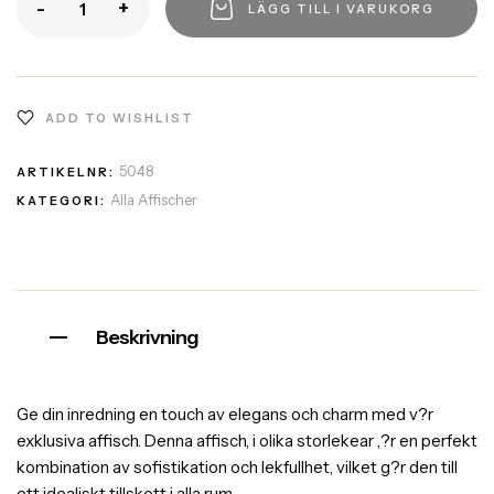
-
+
LÄGG TILL I VARUKORG
ADD TO WISHLIST
5048
ARTIKELNR:
Alla Affischer
KATEGORI:
Beskrivning
Ge din inredning en touch av elegans och charm med v?r
exklusiva affisch. Denna affisch, i olika storlekear ,?r en perfekt
kombination av sofistikation och lekfullhet, vilket g?r den till
ett idealiskt tillskott i alla rum.