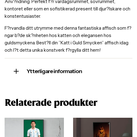
Anv?ndning: Perfekt f?r vardagsrummet, sovrummet,
kontoret eller som en sofistikerad present till djur?lskare och
konstentusiaster.
F?rvandla ditt utrymme med denna fantastiska affisch som f?
ngar b?de sk?nheten hos katten och elegansen hos
guldsmyckena. Best?ll din ”Katt i Guld Smycken” affisch idag
och l?t detta unika konstverk f?rgylla ditt hem!
Ytterligare information
Relaterade produkter