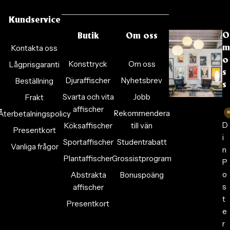
Kundservice
O
Butik
Om oss
Kontakta oss
m
o
Konsttryck
Om oss
Lågprisgaranti
s
Djuraffischer
Nyhetsbrev
Beställning
s
Svarta och vita
Jobb
Frakt
affischer
Rekommendera
Återbetalningspolicy
D
Köksaffischer
till vän
Presentkort
i
Sportaffischer
Studentrabatt
Vanliga frågor
n
Plantaffischer
Grossistprogram
P
o
Abstrakta
Bonuspoäng
s
affischer
t
Presentkort
e
r