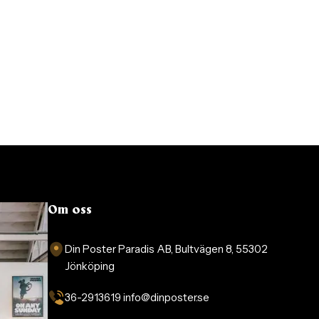
Om oss
Din Poster Paradis AB, Bultvägen 8, 55302
Jönköping
36-2913619 info@dinposter.se​