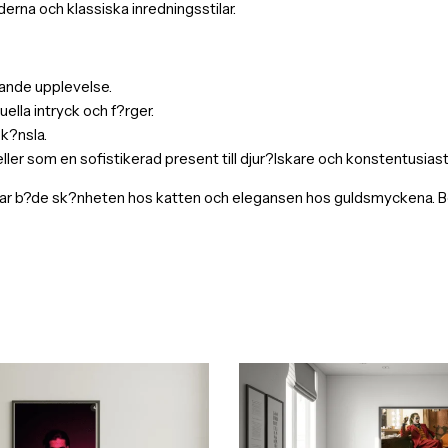
erna och klassiska inredningsstilar.
evande upplevelse.
ella intryck och f?rger.
 k?nsla.
r som en sofistikerad present till djur?lskare och konstentusiast
r b?de sk?nheten hos katten och elegansen hos guldsmyckena. Best?