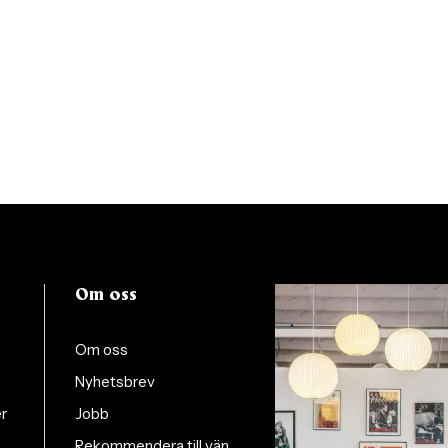
Om oss
Om oss
Nyhetsbrev
er
Jobb
Rekommendera till vän