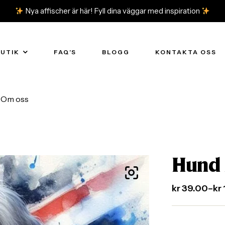
Nya affischer är här! Fyll dina väggar med inspiration
BUTIK
FAQ’S
BLOGG
KONTAKTA OSS
Om oss
Hund 
kr
39.00
–
kr