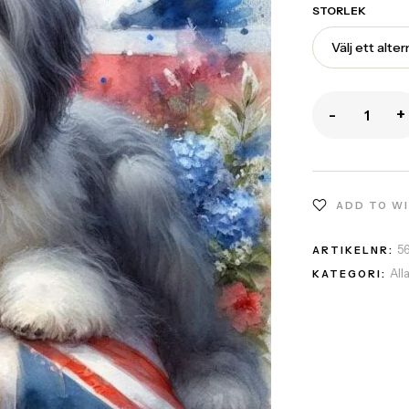
STORLEK
-
+
ADD TO W
5
ARTIKELNR:
All
KATEGORI: