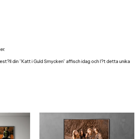
er.
ll din ”Katt i Guld Smycken” affisch idag och l?t detta unika