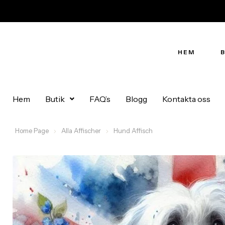
HEM
Hem
Butik
FAQ’s
Blogg
Kontakta oss
Home Page
Alla Affischer
Hund Affisch