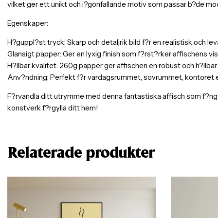
vilket ger ett unikt och i?gonfallande motiv som passar b?de mod
Egenskaper:
H?guppl?st tryck: Skarp och detaljrik bild f?r en realistisk och l
Glansigt papper: Ger en lyxig finish som f?rst?rker affischens visu
H?llbar kvalitet: 260g papper ger affischen en robust och h?llbar
Anv?ndning: Perfekt f?r vardagsrummet, sovrummet, kontoret elle
F?rvandla ditt utrymme med denna fantastiska affisch som f?nga
konstverk f?rgylla ditt hem!
Relaterade produkter