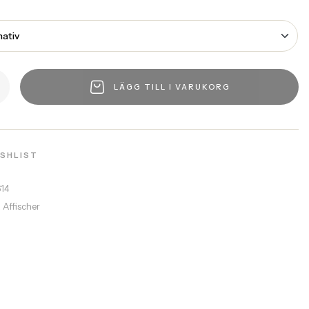
LÄGG TILL I VARUKORG
ISHLIST
614
a Affischer