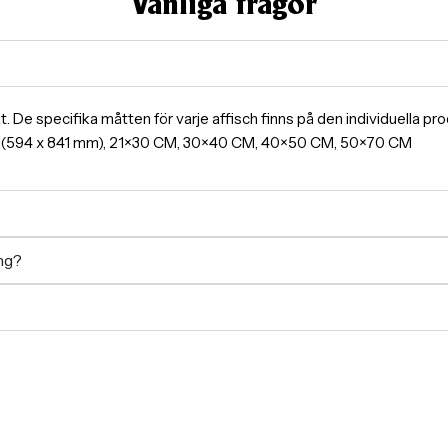
Vanliga frågor
ormat. De specifika måtten för varje affisch finns på den individuella 
A1(594 x 841 mm), 21×30 CM, 30×40 CM, 40×50 CM, 50×70 CM
ing?