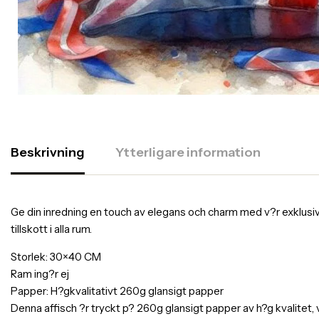
Beskrivning
Ytterligare information
Ge din inredning en touch av elegans och charm med v?r exklusiva af
tillskott i alla rum.
Storlek: 30×40 CM
Ram ing?r ej
Papper: H?gkvalitativt 260g glansigt papper
Denna affisch ?r tryckt p? 260g glansigt papper av h?g kvalitet,