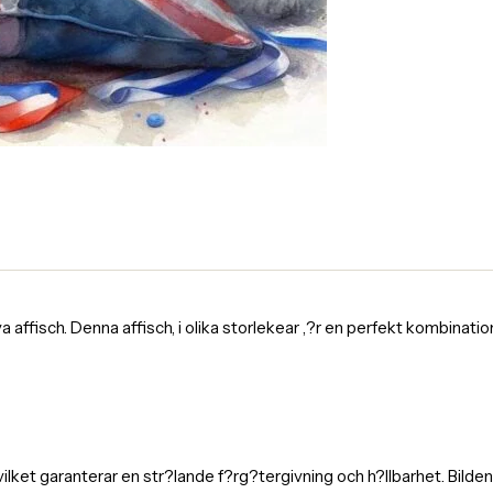
fisch. Denna affisch, i olika storlekear ,?r en perfekt kombination av
 vilket garanterar en str?lande f?rg?tergivning och h?llbarhet. Bild