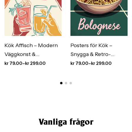
Kök Affisch – Modern
Posters för Kök –
Väggkonst &
Snygga & Retro-
Köksinredning med
Inspirerade Kökstavlor
kr
79.00
–
kr
299.00
kr
79.00
–
kr
299.00
Stil
Vanliga frågor