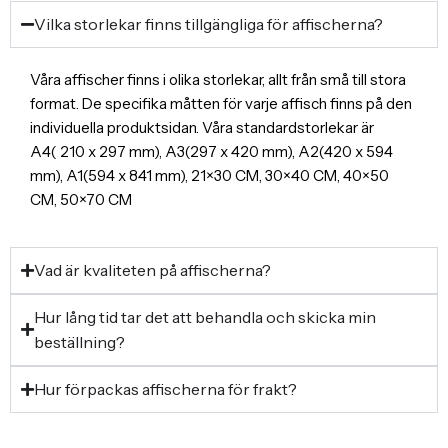
Vilka storlekar finns tillgängliga för affischerna?
Våra affischer finns i olika storlekar, allt från små till stora
format. De specifika måtten för varje affisch finns på den
individuella produktsidan. Våra standardstorlekar är
A4( 210 x 297 mm), A3(297 x 420 mm), A2(420 x 594
mm), A1(594 x 841 mm), 21×30 CM, 30×40 CM, 40×50
CM, 50×70 CM
Vad är kvaliteten på affischerna?
Hur lång tid tar det att behandla och skicka min
beställning?
Hur förpackas affischerna för frakt?