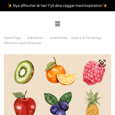
Nya affischer är här! Fyll dina väggar med inspiration
Home Page
Kökstavlor
Inred Köket – Vackra & Personliga
Affischer med Köksmotiv