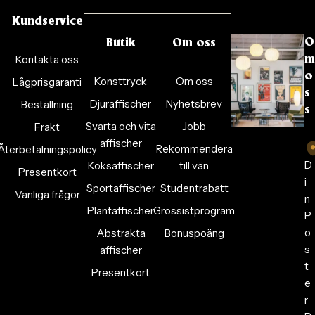
Kundservice
O
Butik
Om oss
Kontakta oss
m
o
Konsttryck
Om oss
Lågprisgaranti
s
Djuraffischer
Nyhetsbrev
Beställning
s
Svarta och vita
Jobb
Frakt
affischer
Rekommendera
Återbetalningspolicy
D
Köksaffischer
till vän
Presentkort
i
Sportaffischer
Studentrabatt
Vanliga frågor
n
Plantaffischer
Grossistprogram
P
o
Abstrakta
Bonuspoäng
s
affischer
t
Presentkort
e
r