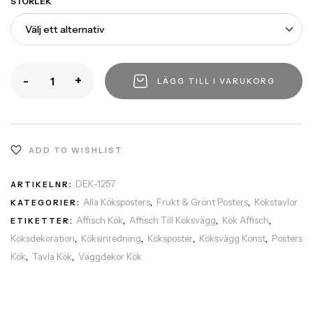
STORLEK
-
+
LÄGG TILL I VARUKORG
ADD TO WISHLIST
DEK-1257
ARTIKELNR:
Alla Köksposters
Frukt & Grönt Posters
Kökstavlor
KATEGORIER:
,
,
Affisch Kök
Affisch Till Köksvägg
Kök Affisch
ETIKETTER:
,
,
,
Köksdekoration
Köksinredning
Köksposter
Köksvägg Konst
Posters
,
,
,
,
Kök
Tavla Kök
Väggdekor Kök
,
,