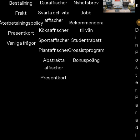
Djuraffischer
Nyhetsbrev
Beställning
s
Svarta och vita
Jobb
Frakt
affischer
Rekommendera
Återbetalningspolicy
D
Köksaffischer
till vän
Presentkort
i
Sportaffischer
Studentrabatt
Vanliga frågor
n
Plantaffischer
Grossistprogram
P
o
Abstrakta
Bonuspoäng
s
affischer
t
Presentkort
e
r
P
a
r
a
d
i