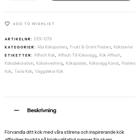
ADD TO WISHLIST
DEK-1279
ARTIKELNR:
Alla Köksposters
Frukt & Grönt Posters
Kökstavlor
KATEGORIER:
,
,
Affisch Kök
Affisch Till Köksvägg
Kök Affisch
ETIKETTER:
,
,
,
Köksdekoration
Köksinredning
Köksposter
Köksvägg Konst
Posters
,
,
,
,
Kök
Tavla Kök
Väggdekor Kök
,
,
Beskrivning
Förvandla ditt kök med våra stilrena och inspirerande kök
affischer, tryckta på högkvalitativt papper för skarp