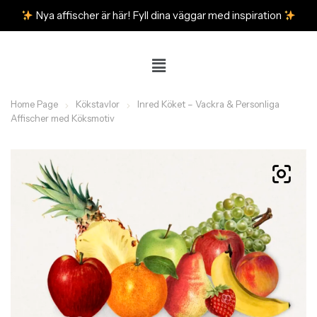
Nya affischer är här! Fyll dina väggar med inspiration
Home Page
Kökstavlor
Inred Köket – Vackra & Personliga
Affischer med Köksmotiv