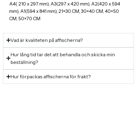
A4( 210 x 297 mm), A3(297 x 420 mm), A2(420 x 594
mm), A1(594 x 841 mm), 21×30 CM, 30×40 CM, 40×50
CM, 50×70 CM
Vad är kvaliteten på affischerna?
Hur lång tid tar det att behandla och skicka min
beställning?
Hur förpackas affischerna för frakt?