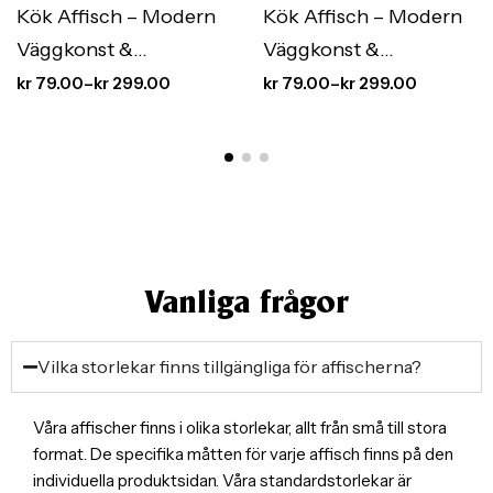
Kök Affisch – Modern
Kök Affisch – Modern
Väggkonst &
Väggkonst &
Köksinredning med
Köksinredning med
kr
79.00
–
kr
299.00
kr
79.00
–
kr
299.00
Stil
Stil
Vanliga frågor
Vilka storlekar finns tillgängliga för affischerna?
Våra affischer finns i olika storlekar, allt från små till stora
format. De specifika måtten för varje affisch finns på den
individuella produktsidan. Våra standardstorlekar är