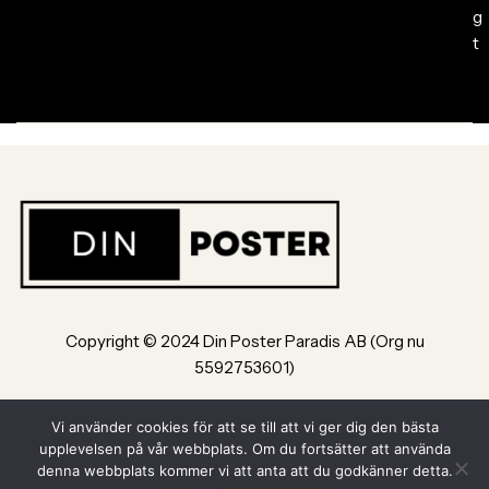
g
t
Copyright © 2024 Din Poster Paradis AB (Org nu
5592753601)
Bultvägen 8, 553 02, Jönköping
Vi använder cookies för att se till att vi ger dig den bästa
upplevelsen på vår webbplats. Om du fortsätter att använda
Powered by Din Poster Paradis AB Jönköping
denna webbplats kommer vi att anta att du godkänner detta.