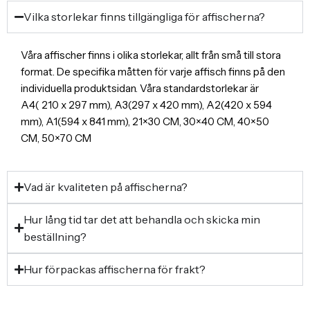
Vilka storlekar finns tillgängliga för affischerna?
Våra affischer finns i olika storlekar, allt från små till stora
format. De specifika måtten för varje affisch finns på den
individuella produktsidan. Våra standardstorlekar är
A4( 210 x 297 mm), A3(297 x 420 mm), A2(420 x 594
mm), A1(594 x 841 mm), 21×30 CM, 30×40 CM, 40×50
CM, 50×70 CM
Vad är kvaliteten på affischerna?
Hur lång tid tar det att behandla och skicka min
beställning?
Hur förpackas affischerna för frakt?