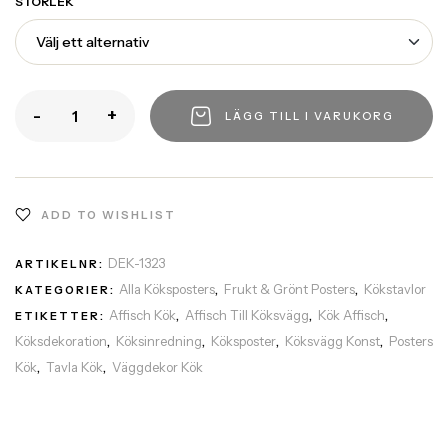
STORLEK
-
+
LÄGG TILL I VARUKORG
ADD TO WISHLIST
DEK-1323
ARTIKELNR:
Alla Köksposters
Frukt & Grönt Posters
Kökstavlor
KATEGORIER:
,
,
Affisch Kök
Affisch Till Köksvägg
Kök Affisch
ETIKETTER:
,
,
,
Köksdekoration
Köksinredning
Köksposter
Köksvägg Konst
Posters
,
,
,
,
Kök
Tavla Kök
Väggdekor Kök
,
,