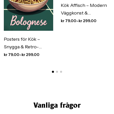
Kök Affisch – Modern
Väggkonst &
Köksinredning med
kr
79.00
–
kr
299.00
Stil
Posters för Kök –
Snygga & Retro-
Inspirerade Kökstavlor
kr
79.00
–
kr
299.00
Vanliga frågor