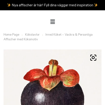
Nya affischer är här! Fyll dina väggar med inspiration
Home Page
Kökstavlor
Inred Köket – Vackra & Personliga
Affischer med Köksmotiv