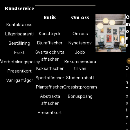
Kundservice
O
Butik
Om oss
Kontakta oss
m
o
Konsttryck
Om oss
Lågprisgaranti
s
Djuraffischer
Nyhetsbrev
Beställning
s
Svarta och vita
Jobb
Frakt
affischer
Rekommendera
Återbetalningspolicy
D
Köksaffischer
till vän
Presentkort
i
Sportaffischer
Studentrabatt
Vanliga frågor
n
Plantaffischer
Grossistprogram
P
o
Abstrakta
Bonuspoäng
s
affischer
t
Presentkort
e
r