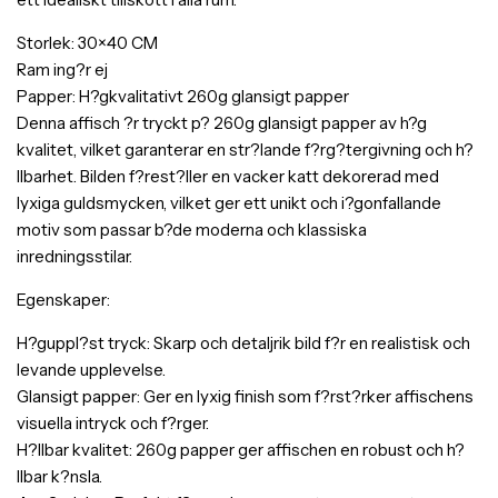
Storlek: 30×40 CM
Ram ing?r ej
Papper: H?gkvalitativt 260g glansigt papper
Denna affisch ?r tryckt p? 260g glansigt papper av h?g
kvalitet, vilket garanterar en str?lande f?rg?tergivning och h?
llbarhet. Bilden f?rest?ller en vacker katt dekorerad med
lyxiga guldsmycken, vilket ger ett unikt och i?gonfallande
motiv som passar b?de moderna och klassiska
inredningsstilar.
Egenskaper:
H?guppl?st tryck: Skarp och detaljrik bild f?r en realistisk och
levande upplevelse.
Glansigt papper: Ger en lyxig finish som f?rst?rker affischens
visuella intryck och f?rger.
H?llbar kvalitet: 260g papper ger affischen en robust och h?
llbar k?nsla.