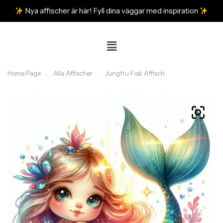
Nya affischer är här! Fyll dina väggar med inspiration
Home Page
Alla Affischer
Jungfru Fisk Affisch