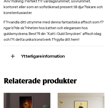
Anv?ndning: Perfekt f?r vardagsrummet, sovrummet,
kontoret eller som en sofistikerad present till djur?lskare och
konstentusiaster.
F?rvandla ditt utrymme med denna fantastiska affisch som f?
ngar b?de sk?nheten hos katten och elegansen hos
guldsmyckena. Best?ll din ”Katt i Guld Smycken” affisch idag
och l?t detta unika konstverk f?rgylla ditt hem!
Ytterligare information
Relaterade produkter