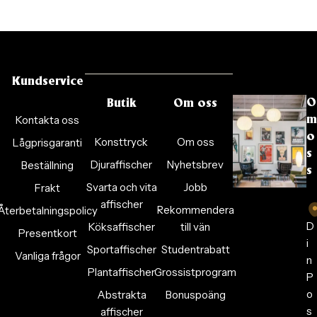
Kundservice
O
Butik
Om oss
Kontakta oss
m
o
Konsttryck
Om oss
Lågprisgaranti
s
Djuraffischer
Nyhetsbrev
Beställning
s
Svarta och vita
Jobb
Frakt
affischer
Rekommendera
Återbetalningspolicy
D
Köksaffischer
till vän
Presentkort
i
Sportaffischer
Studentrabatt
Vanliga frågor
n
Plantaffischer
Grossistprogram
P
o
Abstrakta
Bonuspoäng
s
affischer