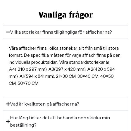
Vanliga frågor
Vilka storlekar finns tillgängliga för affischerna?
Våra affischer finns i olika storlekar, allt från små till stora
format. De specifika måtten för varje affisch finns på den
individuella produktsidan. Våra standardstorlekar är
A4( 210 x 297 mm), A3(297 x 420 mm), A2(420 x 594
mm), A1(594 x 841 mm), 21×30 CM, 30×40 CM, 40×50
CM, 50×70 CM
Vad är kvaliteten på affischerna?
Hur lång tid tar det att behandla och skicka min
beställning?