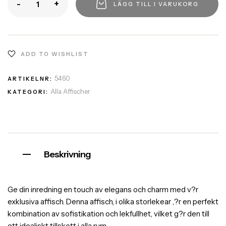
-
+
LÄGG TILL I VARUKORG
ADD TO WISHLIST
5460
ARTIKELNR:
Alla Affischer
KATEGORI:
Beskrivning
Ge din inredning en touch av elegans och charm med v?r
exklusiva affisch. Denna affisch, i olika storlekear ,?r en perfekt
kombination av sofistikation och lekfullhet, vilket g?r den till
ett idealiskt tillskott i alla rum.