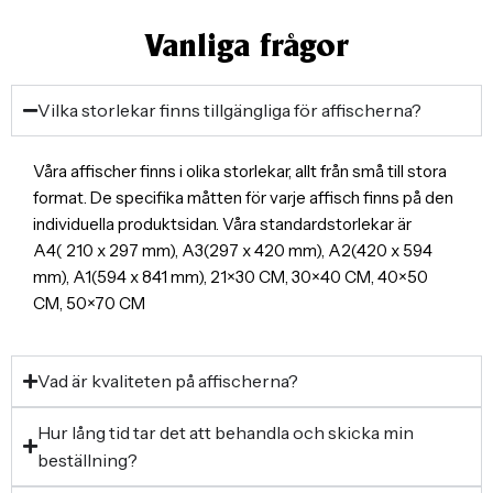
Vanliga frågor
Vilka storlekar finns tillgängliga för affischerna?
Våra affischer finns i olika storlekar, allt från små till stora
format. De specifika måtten för varje affisch finns på den
individuella produktsidan. Våra standardstorlekar är
A4( 210 x 297 mm), A3(297 x 420 mm), A2(420 x 594
mm), A1(594 x 841 mm), 21×30 CM, 30×40 CM, 40×50
CM, 50×70 CM
Vad är kvaliteten på affischerna?
Hur lång tid tar det att behandla och skicka min
beställning?