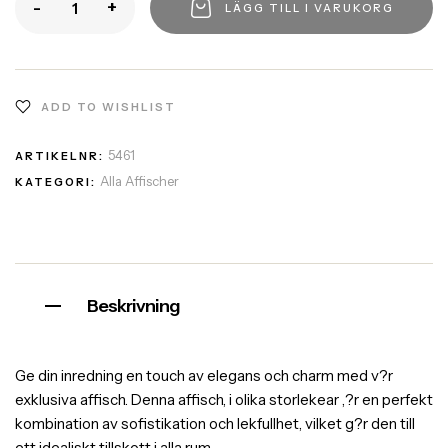
-
+
LÄGG TILL I VARUKORG
ADD TO WISHLIST
5461
ARTIKELNR:
Alla Affischer
KATEGORI:
Beskrivning
Ge din inredning en touch av elegans och charm med v?r
exklusiva affisch. Denna affisch, i olika storlekear ,?r en perfekt
kombination av sofistikation och lekfullhet, vilket g?r den till
ett idealiskt tillskott i alla rum.