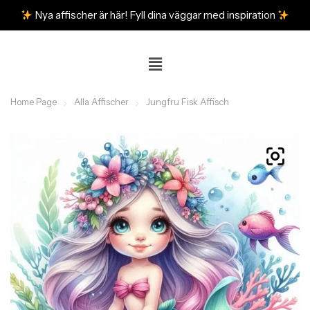
Nya affischer är här! Fyll dina väggar med inspiration
Home Page
Alla Affischer
Jungfru Fisk Affisch