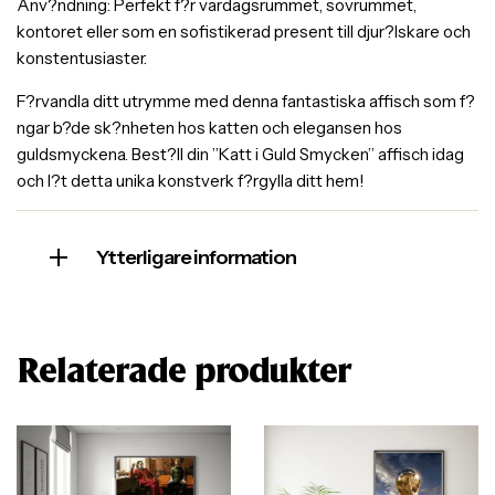
Anv?ndning: Perfekt f?r vardagsrummet, sovrummet,
kontoret eller som en sofistikerad present till djur?lskare och
konstentusiaster.
F?rvandla ditt utrymme med denna fantastiska affisch som f?
ngar b?de sk?nheten hos katten och elegansen hos
guldsmyckena. Best?ll din ”Katt i Guld Smycken” affisch idag
och l?t detta unika konstverk f?rgylla ditt hem!
Ytterligare information
Relaterade produkter