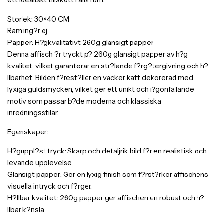
Storlek: 30×40 CM
Ram ing?r ej
Papper: H?gkvalitativt 260g glansigt papper
Denna affisch ?r tryckt p? 260g glansigt papper av h?g
kvalitet, vilket garanterar en str?lande f?rg?tergivning och h?
llbarhet. Bilden f?rest?ller en vacker katt dekorerad med
lyxiga guldsmycken, vilket ger ett unikt och i?gonfallande
motiv som passar b?de moderna och klassiska
inredningsstilar.
Egenskaper:
H?guppl?st tryck: Skarp och detaljrik bild f?r en realistisk och
levande upplevelse.
Glansigt papper: Ger en lyxig finish som f?rst?rker affischens
visuella intryck och f?rger.
H?llbar kvalitet: 260g papper ger affischen en robust och h?
llbar k?nsla.