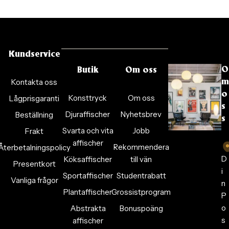
Kundservice
O
Butik
Om oss
Kontakta oss
m
o
Konsttryck
Om oss
Lågprisgaranti
s
Djuraffischer
Nyhetsbrev
Beställning
s
Svarta och vita
Jobb
Frakt
affischer
Rekommendera
Återbetalningspolicy
D
Köksaffischer
till vän
Presentkort
i
Sportaffischer
Studentrabatt
Vanliga frågor
n
Plantaffischer
Grossistprogram
P
o
Abstrakta
Bonuspoäng
s
affischer