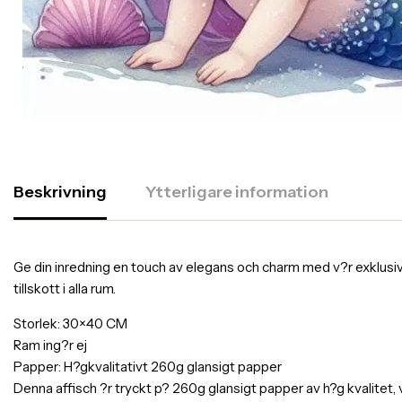
Beskrivning
Ytterligare information
Ge din inredning en touch av elegans och charm med v?r exklusiva af
tillskott i alla rum.
Storlek: 30×40 CM
Ram ing?r ej
Papper: H?gkvalitativt 260g glansigt papper
Denna affisch ?r tryckt p? 260g glansigt papper av h?g kvalitet,