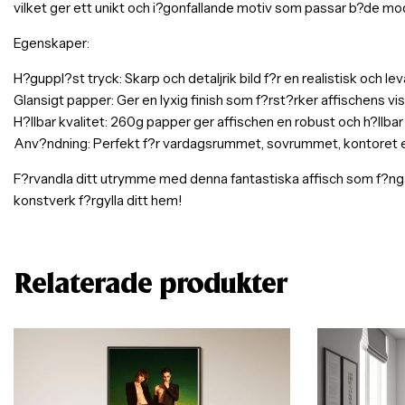
vilket ger ett unikt och i?gonfallande motiv som passar b?de mod
Egenskaper:
H?guppl?st tryck: Skarp och detaljrik bild f?r en realistisk och l
Glansigt papper: Ger en lyxig finish som f?rst?rker affischens visu
H?llbar kvalitet: 260g papper ger affischen en robust och h?llbar
Anv?ndning: Perfekt f?r vardagsrummet, sovrummet, kontoret elle
F?rvandla ditt utrymme med denna fantastiska affisch som f?nga
konstverk f?rgylla ditt hem!
Relaterade produkter