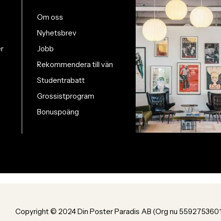
Om oss
Nyhetsbrev
er
Jobb
Rekommendera till vän
Studentrabatt
Grossistprogram
Bonuspoäng
Copyright © 2024 Din Poster Paradis AB (Org nu 559275360