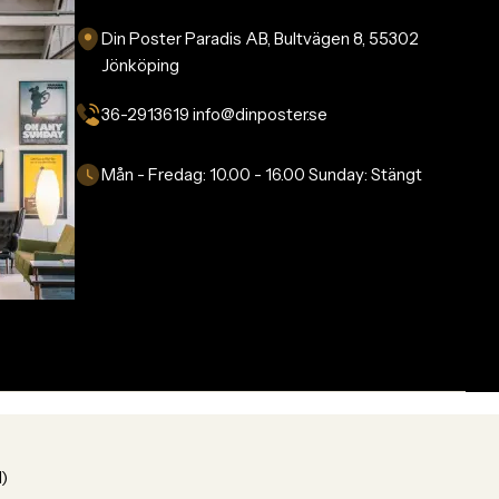
Din Poster Paradis AB, Bultvägen 8, 55302
Jönköping
36-2913619 info@dinposter.se​
Mån - Fredag:
10.00 - 16.00
Sunday:
Stängt
1)