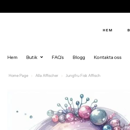
HEM
Hem
Butik
FAQ’s
Blogg
Kontakta oss
Home Page
Alla Affischer
Jungfru Fisk Affisch