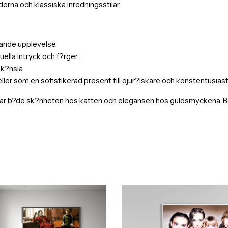
erna och klassiska inredningsstilar.
evande upplevelse.
ella intryck och f?rger.
 k?nsla.
r som en sofistikerad present till djur?lskare och konstentusiast
r b?de sk?nheten hos katten och elegansen hos guldsmyckena. Best?