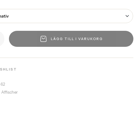
LÄGG TILL I VARUKORG
ISHLIST
462
a Affischer