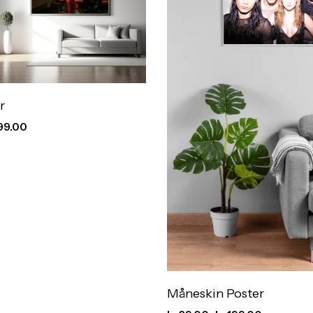
r
99.00
Måneskin Poster