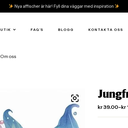
Nya affischer är här! Fyll dina väggar med inspiration
BUTIK
FAQ’S
BLOGG
KONTAKTA OSS
Om oss
Jungfr
kr
39.00
–
kr