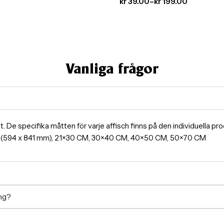
kr
39.00
–
kr
199.00
Vanliga frågor
ormat. De specifika måtten för varje affisch finns på den individuella 
A1(594 x 841 mm), 21×30 CM, 30×40 CM, 40×50 CM, 50×70 CM
ing?