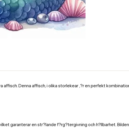
fisch. Denna affisch, i olika storlekear ,?r en perfekt kombination av
 vilket garanterar en str?lande f?rg?tergivning och h?llbarhet. Bild