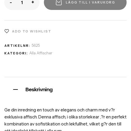
-
+
LÄGG TILL I VARUKORG
ADD TO WISHLIST
5625
ARTIKELNR:
Alla Affischer
KATEGORI:
Beskrivning
Ge din inredning en touch av elegans och charm med v?r
exklusiva affisch. Denna affisch, i olika storlekear ,?r en perfekt
kombination av sofistikation och lekfullhet, vilket g?r den till
ett idealiskt tillskott i alla rum.