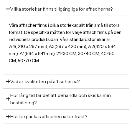
Vilka storlekar finns tillgängliga för affischerna?
Våra affischer finns i olika storlekar, allt från små till stora
format. De specifika måtten för varje affisch finns på den
individuella produktsidan. Våra standardstorlekar är
A4( 210 x 297 mm), A3(297 x 420 mm), A2(420 x 594
mm), A1(594 x 841 mm), 21×30 CM, 30×40 CM, 40×50
CM, 50×70 CM
Vad är kvaliteten på affischerna?
Hur lång tid tar det att behandla och skicka min
beställning?
Hur förpackas affischerna för frakt?