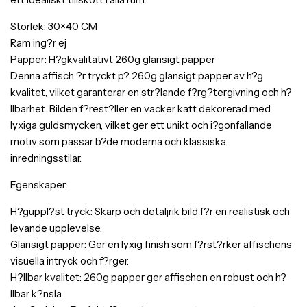
Storlek: 30×40 CM
Ram ing?r ej
Papper: H?gkvalitativt 260g glansigt papper
Denna affisch ?r tryckt p? 260g glansigt papper av h?g
kvalitet, vilket garanterar en str?lande f?rg?tergivning och h?
llbarhet. Bilden f?rest?ller en vacker katt dekorerad med
lyxiga guldsmycken, vilket ger ett unikt och i?gonfallande
motiv som passar b?de moderna och klassiska
inredningsstilar.
Egenskaper:
H?guppl?st tryck: Skarp och detaljrik bild f?r en realistisk och
levande upplevelse.
Glansigt papper: Ger en lyxig finish som f?rst?rker affischens
visuella intryck och f?rger.
H?llbar kvalitet: 260g papper ger affischen en robust och h?
llbar k?nsla.