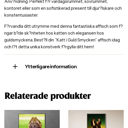
Anv?ndning: Perfekt f?r vardagsrummet, sovrummet,
kontoret eller som en sofistikerad present till djur?lskare och
konstentusiaster.
F?rvandla ditt utrymme med denna fantastiska affisch som f?
ngar b?de sk?nheten hos katten och elegansen hos
guldsmyckena. Best?ll din ”Katt i Guld Smycken” affisch idag
och l?t detta unika konstverk f?rgylla ditt hem!
Ytterligare information
Relaterade produkter