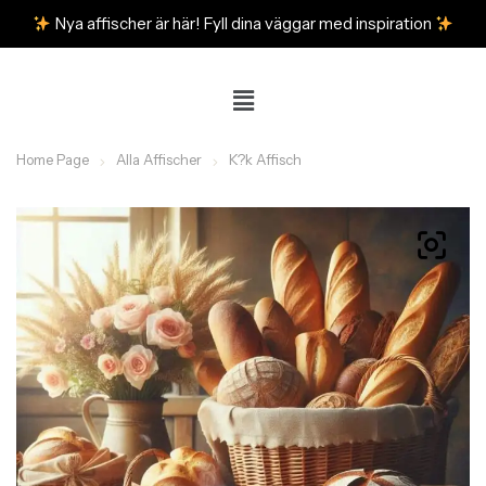
Nya affischer är här! Fyll dina väggar med inspiration
Home Page
Alla Affischer
K?k Affisch