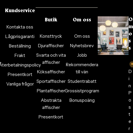
Kundservice
O
Butik
Om oss
Kontakta oss
m
o
Konsttryck
Om oss
Lågprisgaranti
s
Djuraffischer
Nyhetsbrev
Beställning
s
Svarta och vita
Jobb
Frakt
affischer
Rekommendera
Återbetalningspolicy
D
Köksaffischer
till vän
Presentkort
i
Sportaffischer
Studentrabatt
Vanliga frågor
n
Plantaffischer
Grossistprogram
P
o
Abstrakta
Bonuspoäng
s
affischer
t
Presentkort
e
r