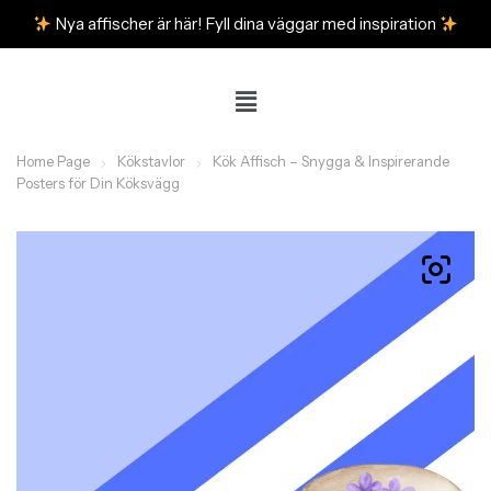
Nya affischer är här! Fyll dina väggar med inspiration
Home Page
Kökstavlor
Kök Affisch – Snygga & Inspirerande
Posters för Din Köksvägg