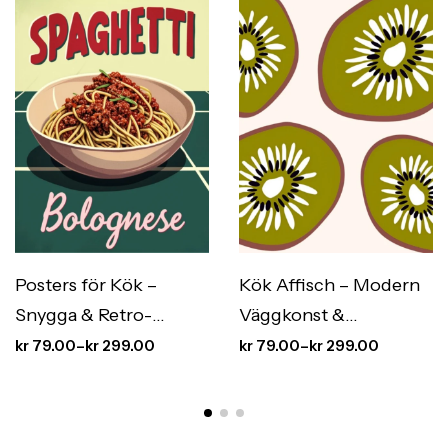
Posters för Kök –
Kök Affisch – Modern
Snygga & Retro-
Väggkonst &
Inspirerade Kökstavlor
Köksinredning med
kr
79.00
–
kr
299.00
kr
79.00
–
kr
299.00
Stil