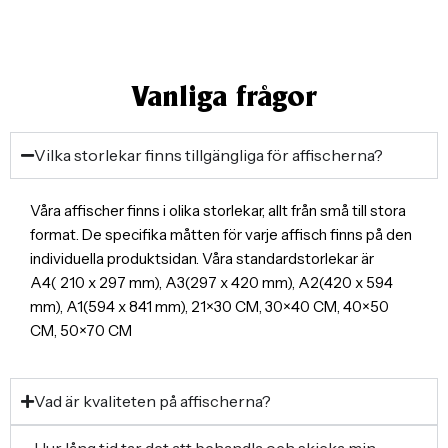
Vanliga frågor
Vilka storlekar finns tillgängliga för affischerna?
Våra affischer finns i olika storlekar, allt från små till stora
format. De specifika måtten för varje affisch finns på den
individuella produktsidan. Våra standardstorlekar är
A4( 210 x 297 mm), A3(297 x 420 mm), A2(420 x 594
mm), A1(594 x 841 mm), 21×30 CM, 30×40 CM, 40×50
CM, 50×70 CM
Vad är kvaliteten på affischerna?
Hur lång tid tar det att behandla och skicka min