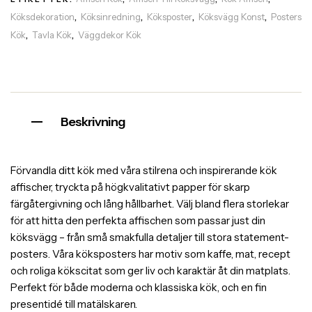
Köksdekoration
Köksinredning
Köksposter
Köksvägg Konst
Posters
,
,
,
,
Kök
Tavla Kök
Väggdekor Kök
,
,
Beskrivning
Förvandla ditt kök med våra stilrena och inspirerande kök
affischer, tryckta på högkvalitativt papper för skarp
färgåtergivning och lång hållbarhet. Välj bland flera storlekar
för att hitta den perfekta affischen som passar just din
köksvägg – från små smakfulla detaljer till stora statement-
posters. Våra köksposters har motiv som kaffe, mat, recept
och roliga kökscitat som ger liv och karaktär åt din matplats.
Perfekt för både moderna och klassiska kök, och en fin
presentidé till matälskaren.