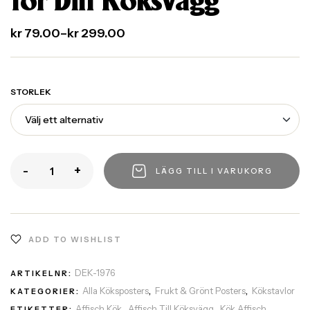
för Din Köksvägg
kr
79.00
–
kr
299.00
STORLEK
-
+
LÄGG TILL I VARUKORG
ADD TO WISHLIST
DEK-1976
ARTIKELNR:
Alla Köksposters
Frukt & Grönt Posters
Kökstavlor
KATEGORIER:
,
,
Affisch Kök
Affisch Till Köksvägg
Kök Affisch
ETIKETTER:
,
,
,