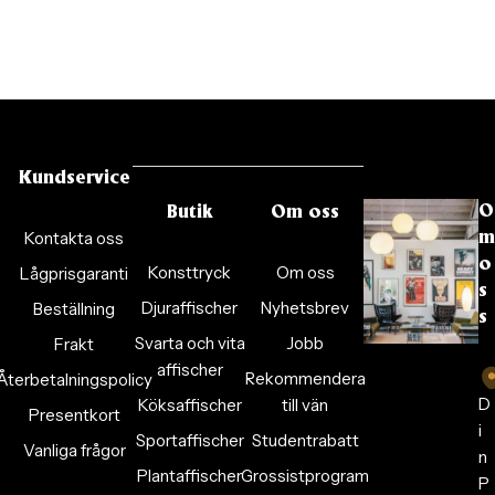
Kundservice
O
Butik
Om oss
Kontakta oss
m
o
Konsttryck
Om oss
Lågprisgaranti
s
Djuraffischer
Nyhetsbrev
Beställning
s
Svarta och vita
Jobb
Frakt
affischer
Rekommendera
Återbetalningspolicy
D
Köksaffischer
till vän
Presentkort
i
Sportaffischer
Studentrabatt
Vanliga frågor
n
Plantaffischer
Grossistprogram
P