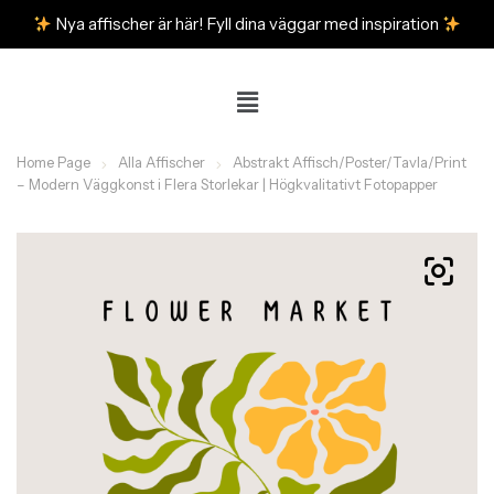
Nya affischer är här! Fyll dina väggar med inspiration
Home Page
Alla Affischer
Abstrakt Affisch/Poster/Tavla/Print
– Modern Väggkonst i Flera Storlekar | Högkvalitativt Fotopapper