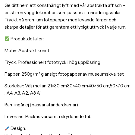
Ge ditt hem ett konstnärligt lyft med vår abstrakta affisch –
en stilren väggdekoration som passar alla inredningsstilar.
Tryckt på premium fotopapper med levande färger och
skarpa detaljer för att garantera ett lyxigt uttryck i varje rum.
Produktdetaljer:
Motiv: Abstrakt konst
Tryck: Professionellt fototryck i hög upplösning
Papper: 250g/m² glansigt fotopapper av museumskvalitet
Storlekar: Välj mellan 21×30 cm,30×40 cm,40×50 cm,50×70 cm
, A4, A3, A2, A3,A1
Ram ingår ej (passar standardramar)
Leverans: Packas varsamt i skyddande tub
Design: