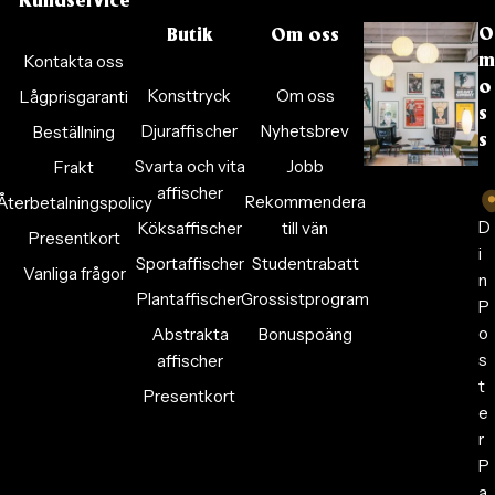
Kundservice
O
Butik
Om oss
Kontakta oss
m
o
Konsttryck
Om oss
Lågprisgaranti
s
Djuraffischer
Nyhetsbrev
Beställning
s
Svarta och vita
Jobb
Frakt
affischer
Rekommendera
Återbetalningspolicy
D
Köksaffischer
till vän
Presentkort
i
Sportaffischer
Studentrabatt
Vanliga frågor
n
Plantaffischer
Grossistprogram
P
o
Abstrakta
Bonuspoäng
s
affischer
t
Presentkort
e
r
P
a