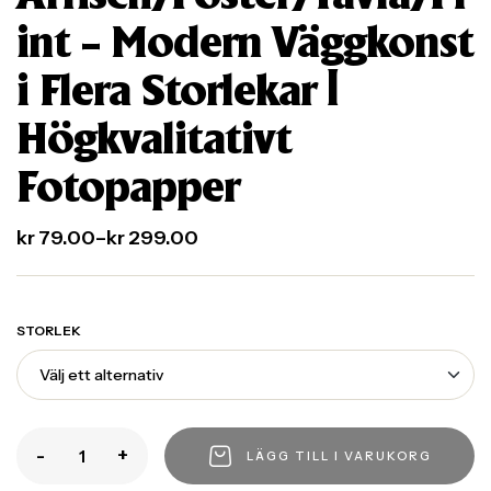
int – Modern Väggkonst
i Flera Storlekar |
Högkvalitativt
Fotopapper
kr
79.00
–
kr
299.00
STORLEK
-
+
LÄGG TILL I VARUKORG