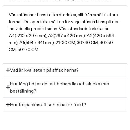
Våra affischer finns i olika storlekar, allt från små till stora
format. De specifika måtten för varje affisch finns på den
individuella produktsidan. Våra standardstorlekar är
A4( 210 x 297 mm), A3(297 x 420 mm), A2(420 x 594
mm), A1(594 x 841 mm), 21×30 CM, 30×40 CM, 40×50
CM, 50×70 CM
Vad är kvaliteten på affischerna?
Hur lång tid tar det att behandla och skicka min
beställning?
Hur förpackas affischerna för frakt?