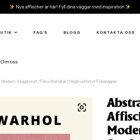
Nya affischer är här! Fyll dina väggar med inspiration
BUTIK
FAQ’S
BLOGG
KONTAKTA OSS
Om oss
 Modern Väggkonst i Flera Storlekar | Högkvalitativt Fotopapper
Abstr
Affisc
Moder