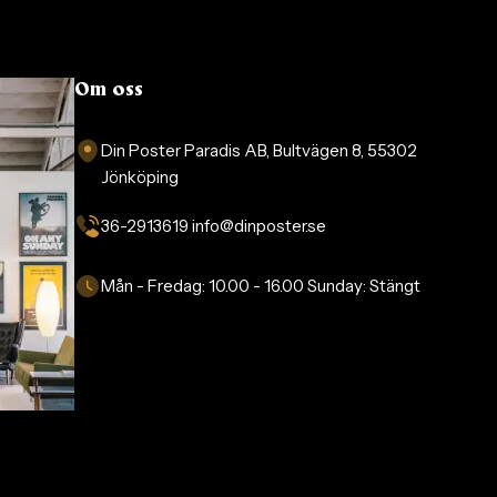
Om oss
Din Poster Paradis AB, Bultvägen 8, 55302
Jönköping
36-2913619 info@dinposter.se​
Mån - Fredag:
10.00 - 16.00
Sunday:
Stängt