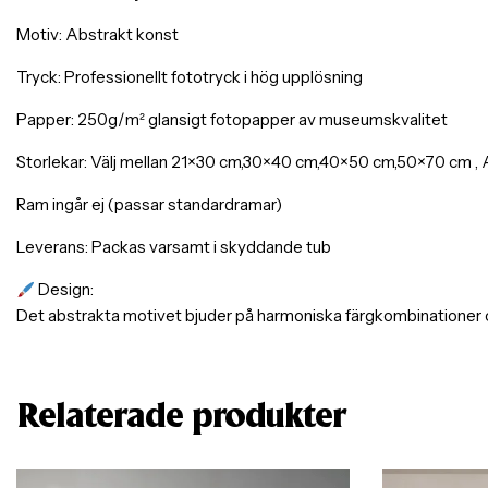
Motiv: Abstrakt konst
Tryck: Professionellt fototryck i hög upplösning
Papper: 250g/m² glansigt fotopapper av museumskvalitet
Storlekar: Välj mellan 21×30 cm,30×40 cm,40×50 cm,50×70 cm , A
Ram ingår ej (passar standardramar)
Leverans: Packas varsamt i skyddande tub
Design:
Det abstrakta motivet bjuder på harmoniska färgkombinationer o
Relaterade produkter