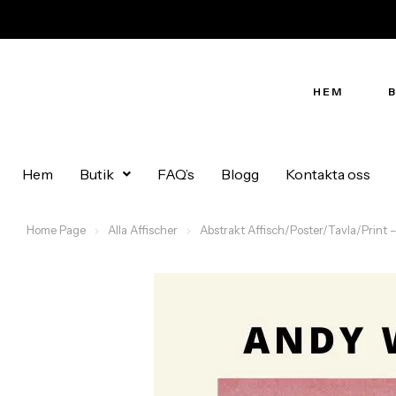
HEM
Hem
Butik
FAQ’s
Blogg
Kontakta oss
Home Page
Alla Affischer
Abstrakt Affisch/Poster/Tavla/Print –