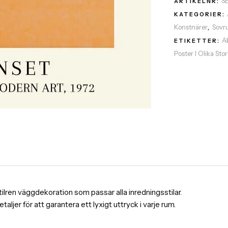
S
ARTIKELNR:
KATEGORIER:
Konstnärer
Sovr
,
A
ETIKETTER:
Poster I Olika Sto
tilren väggdekoration som passar alla inredningsstilar.
er för att garantera ett lyxigt uttryck i varje rum.