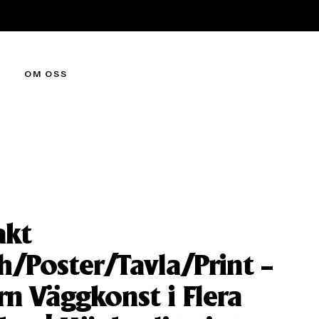
OM OSS
akt
h/Poster/Tavla/Print –
n Väggkonst i Flera