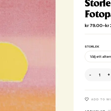
Storle
Fotop
kr
79.00
–
kr
STORLEK
-
+
ADD TO W