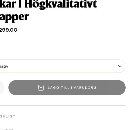
kar | Högkvalitativt
apper
299.00
LÄGG TILL I VARUKORG
ISHLIST