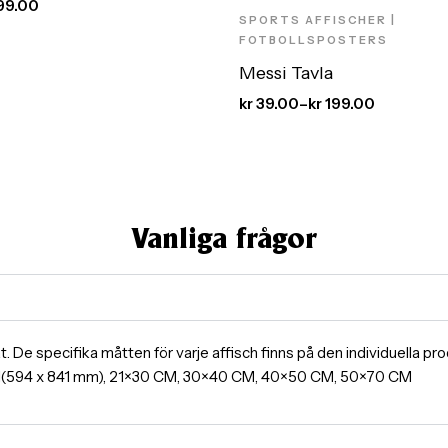
99.00
SPORTS AFFISCHER |
FOTBOLLSPOSTERS
Messi Tavla
kr
39.00
–
kr
199.00
Vanliga frågor
ormat. De specifika måtten för varje affisch finns på den individuella 
A1(594 x 841 mm), 21×30 CM, 30×40 CM, 40×50 CM, 50×70 CM