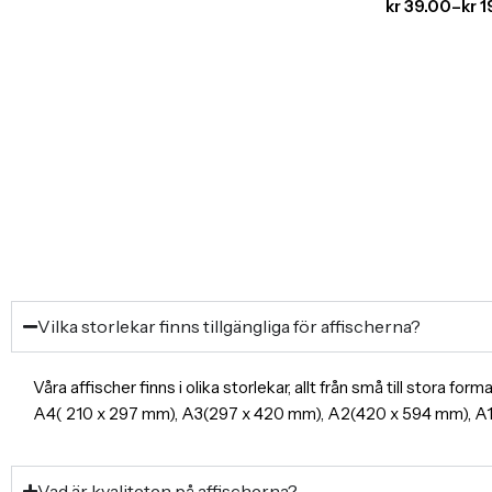
kr
39.00
–
kr
1
Vilka storlekar finns tillgängliga för affischerna?
Våra affischer finns i olika storlekar, allt från små till stora f
A4( 210 x 297 mm), A3(297 x 420 mm), A2(420 x 594 mm), 
Vad är kvaliteten på affischerna?