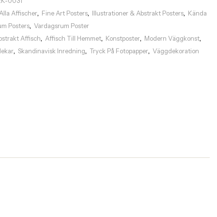
EK-0031
Alla Affischer
Fine Art Posters
Illustrationer & Abstrakt Posters
Kända
,
,
,
um Posters
Vardagsrum Poster
,
bstrakt Affisch
Affisch Till Hemmet
Konstposter
Modern Väggkonst
,
,
,
,
rlekar
Skandinavisk Inredning
Tryck På Fotopapper
Väggdekoration
,
,
,