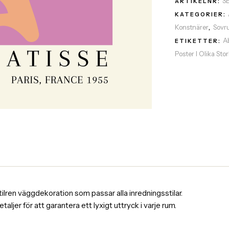
S
ARTIKELNR:
KATEGORIER:
Konstnärer
Sovr
,
A
ETIKETTER:
Poster I Olika Sto
tilren väggdekoration som passar alla inredningsstilar.
er för att garantera ett lyxigt uttryck i varje rum.