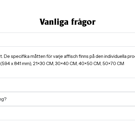
Vanliga frågor
ormat. De specifika måtten för varje affisch finns på den individuella 
A1(594 x 841 mm), 21×30 CM, 30×40 CM, 40×50 CM, 50×70 CM
ing?