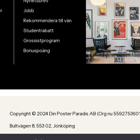
Nyhetsbrev
er
Jobb
Rekommendera till vän
Studentrabatt
Grossistprogram
Bonuspoäng
Copyright © 2024 Din Poster Paradis AB (Org nu 559275360
Bultvägen 8, 553 02, Jönköping
Powered by Din Poster Paradis AB Jönköping