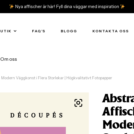
Nya affischer är här! Fyll dina väggar med inspiration
BUTIK
FAQ’S
BLOGG
KONTAKTA OSS
Om oss
 Modern Väggkonst i Flera Storlekar | Högkvalitativt Fotopapper
Abstr
Affisc
Moder