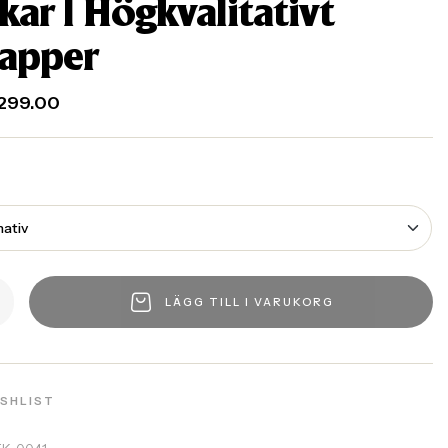
kar | Högkvalitativt
apper
299.00
LÄGG TILL I VARUKORG
ISHLIST