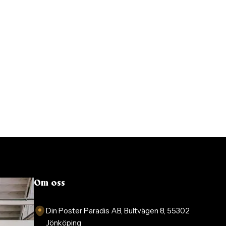
Om oss
Din Poster Paradis AB, Bultvägen 8, 55302
Jönköping