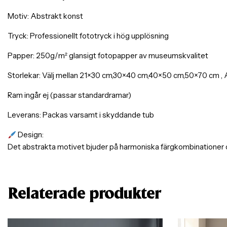
Motiv: Abstrakt konst
Tryck: Professionellt fototryck i hög upplösning
Papper: 250g/m² glansigt fotopapper av museumskvalitet
Storlekar: Välj mellan 21×30 cm,30×40 cm,40×50 cm,50×70 cm , A
Ram ingår ej (passar standardramar)
Leverans: Packas varsamt i skyddande tub
Design:
Det abstrakta motivet bjuder på harmoniska färgkombinationer o
Relaterade produkter