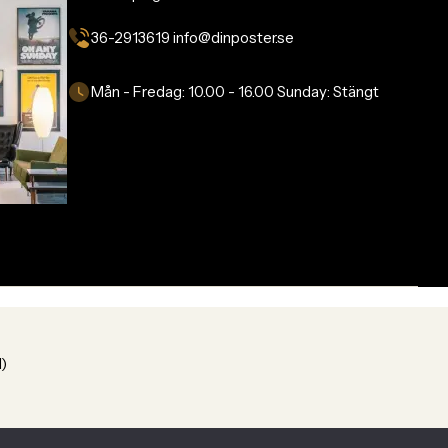
36-2913619 info@dinposter.se​
Mån - Fredag:
10.00 - 16.00
Sunday:
Stängt
1)