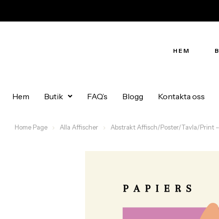
HEM
Hem
Butik
FAQ’s
Blogg
Kontakta oss
Home Page
Alla Affischer
Abstrakt Affisch/Poster/Tavla/Print –