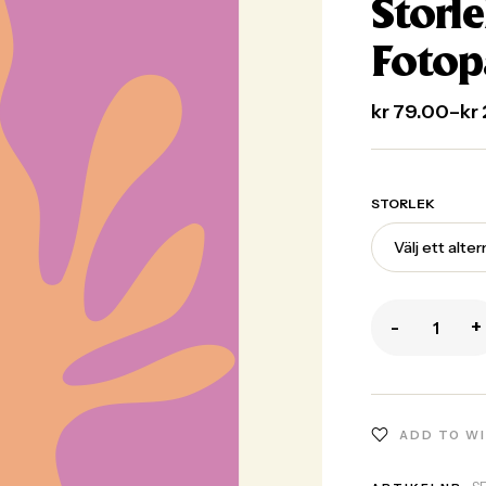
Storle
Fotop
kr
79.00
–
kr
STORLEK
-
+
ADD TO W