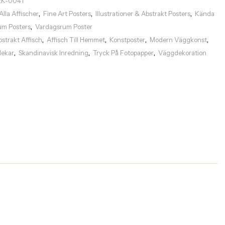
EK-0041
Alla Affischer
Fine Art Posters
Illustrationer & Abstrakt Posters
Kända
,
,
,
um Posters
Vardagsrum Poster
,
bstrakt Affisch
Affisch Till Hemmet
Konstposter
Modern Väggkonst
,
,
,
,
rlekar
Skandinavisk Inredning
Tryck På Fotopapper
Väggdekoration
,
,
,