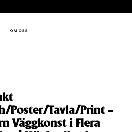
OM OSS
akt
h/Poster/Tavla/Print –
n Väggkonst i Flera