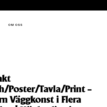
OM OSS
akt
h/Poster/Tavla/Print –
n Väggkonst i Flera