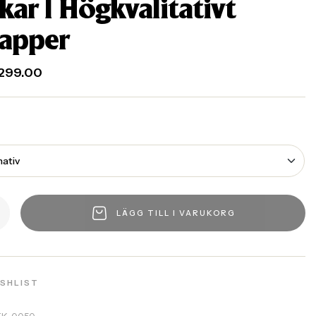
kar | Högkvalitativt
apper
299.00
LÄGG TILL I VARUKORG
ISHLIST