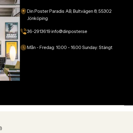
Din Poster Paradis AB, Bultvägen 8, 55302
Jönköping
36-2913619 info@dinposter.se​
Mån - Fredag:
10.00 - 16.00
Sunday:
Stängt
1)