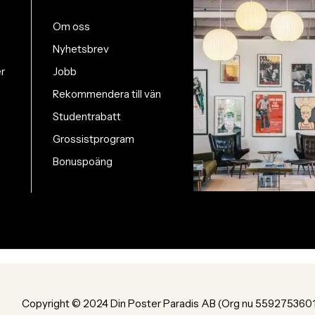
Om oss
Nyhetsbrev
er
Jobb
Rekommendera till vän
Studentrabatt
Grossistprogram
Bonuspoäng
Copyright © 2024 Din Poster Paradis AB (Org nu 559275360