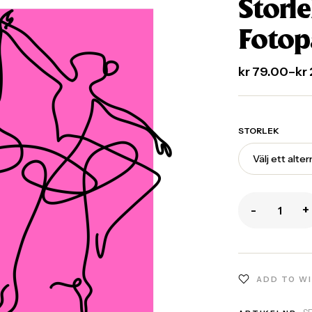
Storle
Fotop
kr
79.00
–
kr
STORLEK
-
+
ADD TO W