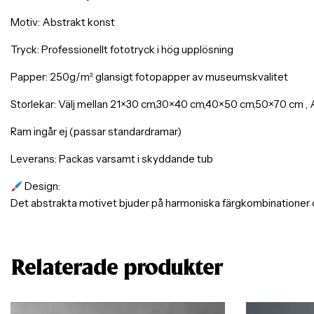
Motiv: Abstrakt konst
Tryck: Professionellt fototryck i hög upplösning
Papper: 250g/m² glansigt fotopapper av museumskvalitet
Storlekar: Välj mellan 21×30 cm,30×40 cm,40×50 cm,50×70 cm , A
Ram ingår ej (passar standardramar)
Leverans: Packas varsamt i skyddande tub
Design:
Det abstrakta motivet bjuder på harmoniska färgkombinationer o
Relaterade produkter