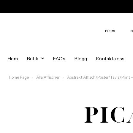
HEM
Hem
Butik
FAQ’s
Blogg
Kontakta oss
Home Page
Alla Affischer
Abstrakt Affisch/Poster/Tavla/Print –