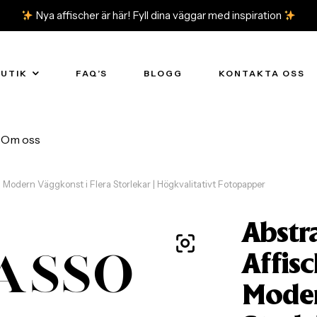
Nya affischer är här! Fyll dina väggar med inspiration
BUTIK
FAQ’S
BLOGG
KONTAKTA OSS
Om oss
 Modern Väggkonst i Flera Storlekar | Högkvalitativt Fotopapper
Abstr
Affisc
Moder