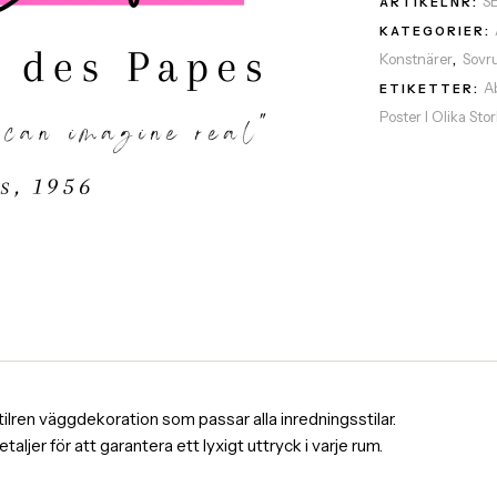
S
ARTIKELNR:
KATEGORIER:
Konstnärer
Sovr
,
A
ETIKETTER:
Poster I Olika Sto
tilren väggdekoration som passar alla inredningsstilar.
er för att garantera ett lyxigt uttryck i varje rum.