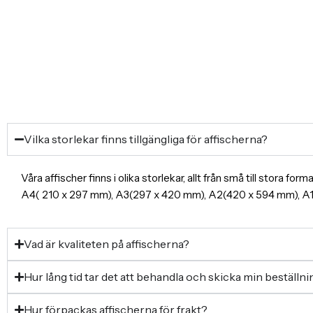
Vilka storlekar finns tillgängliga för affischerna?
Våra affischer finns i olika storlekar, allt från små till stora f
A4( 210 x 297 mm), A3(297 x 420 mm), A2(420 x 594 mm), 
Vad är kvaliteten på affischerna?
Hur lång tid tar det att behandla och skicka min beställn
Hur förpackas affischerna för frakt?