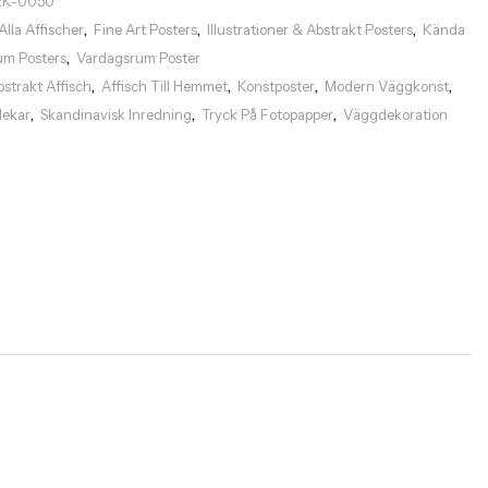
EK-0050
Alla Affischer
Fine Art Posters
Illustrationer & Abstrakt Posters
Kända
,
,
,
um Posters
Vardagsrum Poster
,
bstrakt Affisch
Affisch Till Hemmet
Konstposter
Modern Väggkonst
,
,
,
,
rlekar
Skandinavisk Inredning
Tryck På Fotopapper
Väggdekoration
,
,
,