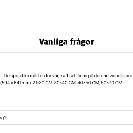
Vanliga frågor
ormat. De specifika måtten för varje affisch finns på den individuella 
A1(594 x 841 mm), 21×30 CM, 30×40 CM, 40×50 CM, 50×70 CM
ing?