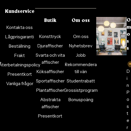
Kundservice
O
Butik
Om oss
Kontakta oss
m
o
Konsttryck
Om oss
Lågprisgaranti
s
Djuraffischer
Nyhetsbrev
Beställning
s
Svarta och vita
Jobb
Frakt
affischer
Rekommendera
Återbetalningspolicy
D
Köksaffischer
till vän
Presentkort
i
Sportaffischer
Studentrabatt
Vanliga frågor
n
Plantaffischer
Grossistprogram
P
o
Abstrakta
Bonuspoäng
s
affischer
t
Presentkort
e
r