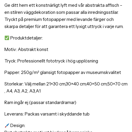
Ge ditt hem ett konstnärligt lyft med vår abstrakta affisch –
en stilren väggdekoration som passar alla inredningsstilar.
Tryckt på premium fotopapper med levande färger och
skarpa detaljer för att garantera ett lyxigt uttryck i varje rum.
Produktdetaljer:
Motiv: Abstrakt konst
Tryck: Professionellt fototryck i hög upplösning
Papper: 250g/m² glansigt fotopapper av museumskvalitet
Storlekar: Välj mellan 21×30 cm,30×40 cm,40×50 cm,50×70 cm
, A4, A3, A2, A3,A1
Ram ingår ej (passar standardramar)
Leverans: Packas varsamt i skyddande tub
Design: