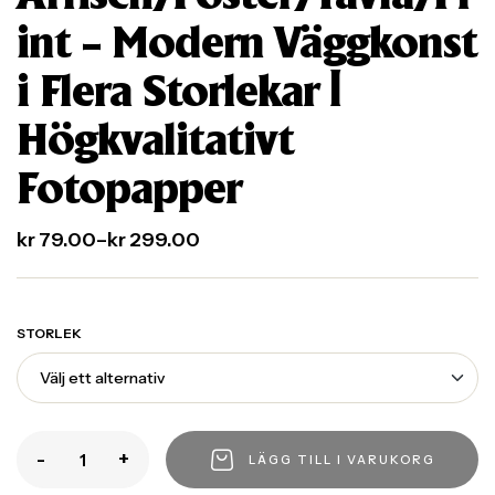
int – Modern Väggkonst
i Flera Storlekar |
Högkvalitativt
Fotopapper
kr
79.00
–
kr
299.00
STORLEK
-
+
LÄGG TILL I VARUKORG