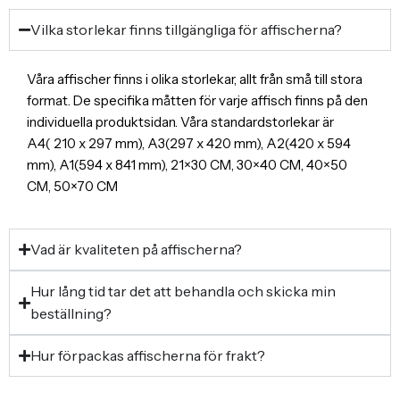
Vilka storlekar finns tillgängliga för affischerna?
Våra affischer finns i olika storlekar, allt från små till stora
format. De specifika måtten för varje affisch finns på den
individuella produktsidan. Våra standardstorlekar är
A4( 210 x 297 mm), A3(297 x 420 mm), A2(420 x 594
mm), A1(594 x 841 mm), 21×30 CM, 30×40 CM, 40×50
CM, 50×70 CM
Vad är kvaliteten på affischerna?
Hur lång tid tar det att behandla och skicka min
beställning?
Hur förpackas affischerna för frakt?