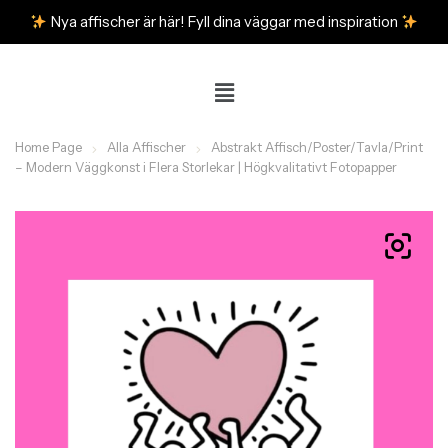
Nya affischer är här! Fyll dina väggar med inspiration
Home Page
Alla Affischer
Abstrakt Affisch/Poster/Tavla/Print
– Modern Väggkonst i Flera Storlekar | Högkvalitativt Fotopapper