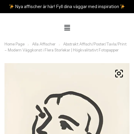
Nya affischer är här! Fyll dina väggar med inspiration
Home Page
Alla Affischer
Abstrakt Affisch/Poster/Tavla/Print
– Modern Väggkonst i Flera Storlekar | Högkvalitativt Fotopapper