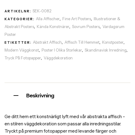
SEK-0082
ARTIKELNR:
Alla Affischer
Fine Art Posters
Illustrationer &
KATEGORIER:
,
,
Abstrakt Posters
Kända Konstnärer
Sovrum Posters
Vardagsrum
,
,
,
Poster
Abstrakt Affisch
Affisch Till Hemmet
Konstposter
ETIKETTER:
,
,
,
Modern Väggkonst
Poster I Olika Storlekar
Skandinavisk Inredning
,
,
,
Tryck På Fotopapper
Väggdekoration
,
Beskrivning
Ge ditt hem ett konstnärligt lyft med vår abstrakta affisch –
en stilren väggdekoration som passar alla inredningsstilar.
Tryckt på premium fotopapper med levande färger och