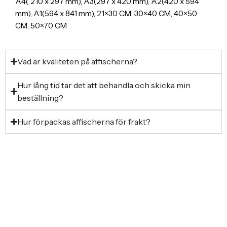
A4( 210 x 297 mm), A3(297 x 420 mm), A2(420 x 594
mm), A1(594 x 841 mm), 21×30 CM, 30×40 CM, 40×50
CM, 50×70 CM
Vad är kvaliteten på affischerna?
Hur lång tid tar det att behandla och skicka min
beställning?
Hur förpackas affischerna för frakt?