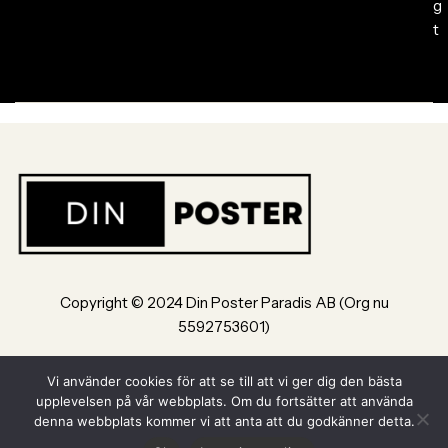
g
t
Copyright © 2024 Din Poster Paradis AB (Org nu
5592753601)
Bultvägen 8, 553 02, Jönköping
Vi använder cookies för att se till att vi ger dig den bästa
upplevelsen på vår webbplats. Om du fortsätter att använda
Powered by Din Poster Paradis AB Jönköping
denna webbplats kommer vi att anta att du godkänner detta.