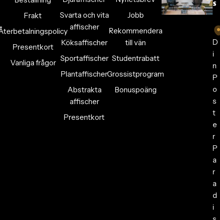
s
Svarta och vita
Jobb
Frakt
affischer
Rekommendera
Återbetalningspolicy
D
Köksaffischer
till vän
Presentkort
i
Sportaffischer
Studentrabatt
Vanliga frågor
n
Plantaffischer
Grossistprogram
P
o
Abstrakta
Bonuspoäng
s
affischer
t
Presentkort
e
r
P
a
r
a
d
i
s