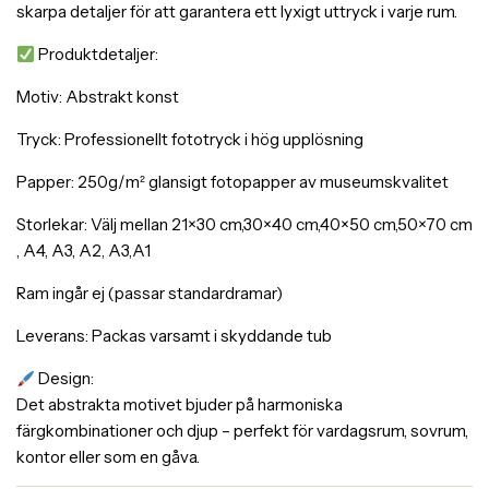
skarpa detaljer för att garantera ett lyxigt uttryck i varje rum.
Produktdetaljer:
Motiv: Abstrakt konst
Tryck: Professionellt fototryck i hög upplösning
Papper: 250g/m² glansigt fotopapper av museumskvalitet
Storlekar: Välj mellan 21×30 cm,30×40 cm,40×50 cm,50×70 cm
, A4, A3, A2, A3,A1
Ram ingår ej (passar standardramar)
Leverans: Packas varsamt i skyddande tub
Design:
Det abstrakta motivet bjuder på harmoniska
färgkombinationer och djup – perfekt för vardagsrum, sovrum,
kontor eller som en gåva.