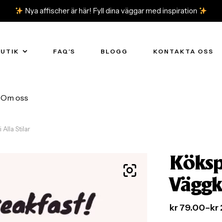
Nya affischer är här! Fyll dina väggar med inspiration
BUTIK
FAQ’S
BLOGG
KONTAKTA OSS
Om oss
Alla Stilar
Köksp
Väggko
kr
79.00
–
kr