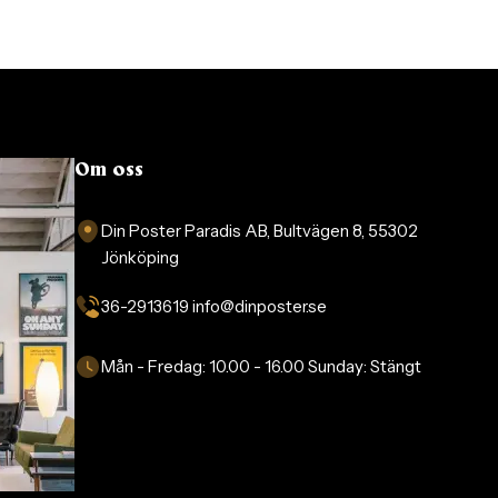
Om oss
Din Poster Paradis AB, Bultvägen 8, 55302
Jönköping
36-2913619 info@dinposter.se​
Mån - Fredag:
10.00 - 16.00
Sunday:
Stängt