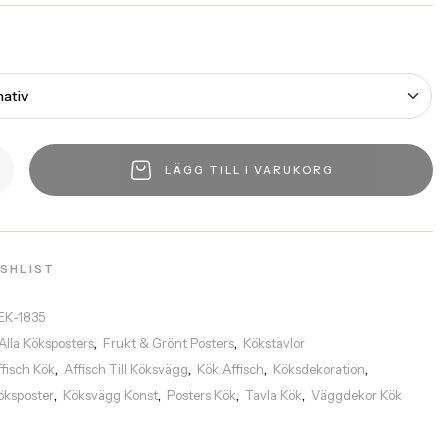
LÄGG TILL I VARUKORG
ISHLIST
EK-1835
Alla Köksposters
Frukt & Grönt Posters
Kökstavlor
,
,
ffisch Kök
Affisch Till Köksvägg
Kök Affisch
Köksdekoration
,
,
,
,
öksposter
Köksvägg Konst
Posters Kök
Tavla Kök
Väggdekor Kök
,
,
,
,