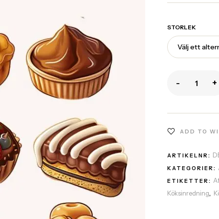
STORLEK
-
+
ADD TO W
D
ARTIKELNR:
KATEGORIER:
A
ETIKETTER:
Köksinredning
K
,