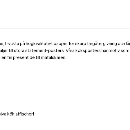
, tryckta på högkvalitativt papper för skarp färgåtergivning och lång
ljer till stora statement-posters. Våra köksposters har motiv som k
en fin presentidé till matälskaren.
iva kök affischer!