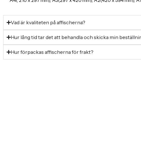
A4( 210 x 297 mm), A3(297 x 420 mm), A2(420 x 594 mm), 
Vad är kvaliteten på affischerna?
Hur lång tid tar det att behandla och skicka min beställn
Hur förpackas affischerna för frakt?