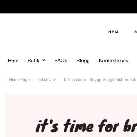
HEM
Hem
Butik
FAQ’s
Blogg
Kontakta oss
Home Page
Kökstavlor
Köksposters – Snygg Väggkonst för Kök i 