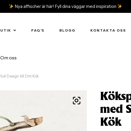
Nya affischer är här! Fyll dina väggar med inspiration
BUTIK
FAQ’S
BLOGG
KONTAKTA OSS
Om oss
ll Design till Ditt Kök
Köksp
med Sm
Kök