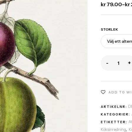
kr
79.00
–
kr
STORLEK
-
+
ADD TO W
D
ARTIKELNR:
KATEGORIER:
A
ETIKETTER:
Köksinredning
K
,