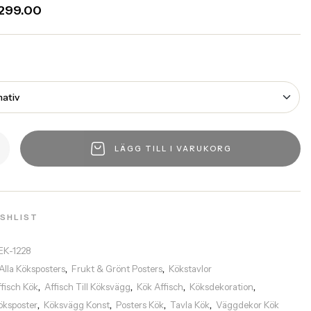
299.00
LÄGG TILL I VARUKORG
ISHLIST
EK-1228
Alla Köksposters
Frukt & Grönt Posters
Kökstavlor
,
,
ffisch Kök
Affisch Till Köksvägg
Kök Affisch
Köksdekoration
,
,
,
,
öksposter
Köksvägg Konst
Posters Kök
Tavla Kök
Väggdekor Kök
,
,
,
,