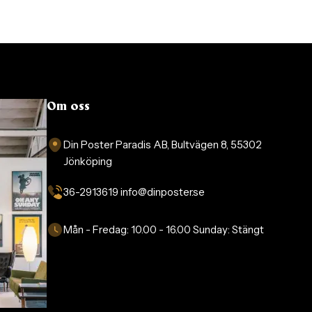
Om oss
Din Poster Paradis AB, Bultvägen 8, 55302
Jönköping
36-2913619 info@dinposter.se​
Mån - Fredag:
10.00 - 16.00
Sunday:
Stängt