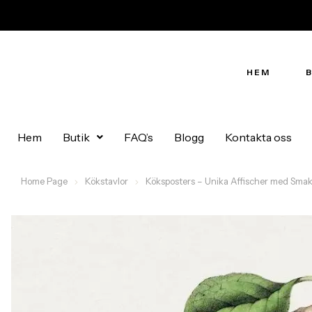
HEM
Hem
Butik
FAQ’s
Blogg
Kontakta oss
Home Page
Kökstavlor
Köksposters – Unika Affischer med Smakfu