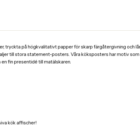
, tryckta på högkvalitativt papper för skarp färgåtergivning och lång
ljer till stora statement-posters. Våra köksposters har motiv som k
en fin presentidé till matälskaren.
iva kök affischer!