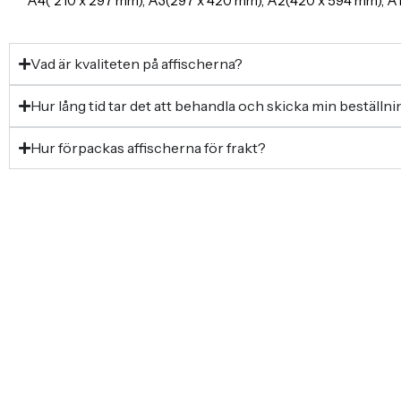
A4( 210 x 297 mm), A3(297 x 420 mm), A2(420 x 594 mm), 
Vad är kvaliteten på affischerna?
Hur lång tid tar det att behandla och skicka min beställn
Hur förpackas affischerna för frakt?