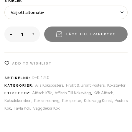
STORLEK
-
+
LÄGG TILL I VARUKORG
ADD TO WISHLIST
DEK-1240
ARTIKELNR:
Alla Köksposters
Frukt & Grönt Posters
Kökstavlor
KATEGORIER:
,
,
Affisch Kök
Affisch Till Köksvägg
Kök Affisch
ETIKETTER:
,
,
,
Köksdekoration
Köksinredning
Köksposter
Köksvägg Konst
Posters
,
,
,
,
Kök
Tavla Kök
Väggdekor Kök
,
,