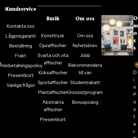
Kundservice
O
Butik
Om oss
Kontakta oss
m
o
Konsttryck
Om oss
Lågprisgaranti
s
Djuraffischer
Nyhetsbrev
Beställning
s
Svarta och vita
Jobb
Frakt
affischer
Rekommendera
Återbetalningspolicy
D
Köksaffischer
till vän
Presentkort
i
Sportaffischer
Studentrabatt
Vanliga frågor
n
Plantaffischer
Grossistprogram
P
o
Abstrakta
Bonuspoäng
s
affischer
t
Presentkort
e
r