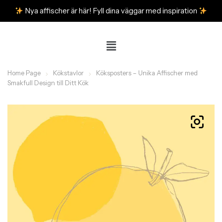
Nya affischer är här! Fyll dina väggar med inspiration
Home Page
Kökstavlor
Köksposters – Unika Affischer med
Smakfull Design till Ditt Kök