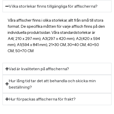
Vilka storlekar finns tillgängliga för affischerna?
Våra affischer finns i olika storlekar, allt från små till stora
format. De specifika måtten för varje affisch finns på den
individuella produktsidan. Våra standardstorlekar är
A4( 210 x 297 mm), A3(297 x 420 mm), A2(420 x 594
mm), A1(594 x 841 mm), 21×30 CM, 30×40 CM, 40×50
CM, 50×70 CM
Vad är kvaliteten på affischerna?
Hur lång tid tar det att behandla och skicka min
beställning?
Hur förpackas affischerna för frakt?