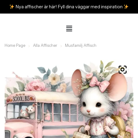
Nya affischer är här! Fyll dina väggar med inspiration
Home Page
Alla Affischer
Musfamilj Affisch