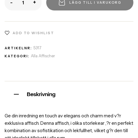
-
+
LÄGG TILL I VARUKORG
ADD TO WISHLIST
5317
ARTIKELNR:
Alla Affischer
KATEGORI:
Beskrivning
Ge din inredning en touch av elegans och charm med v?r
exklusiva affisch. Denna affisch, i olika storlekear ,?r en perfekt
kombination av sofistikation och lekfullhet, vilket g?r den till
ett idealiskt tillskott i alla rum.