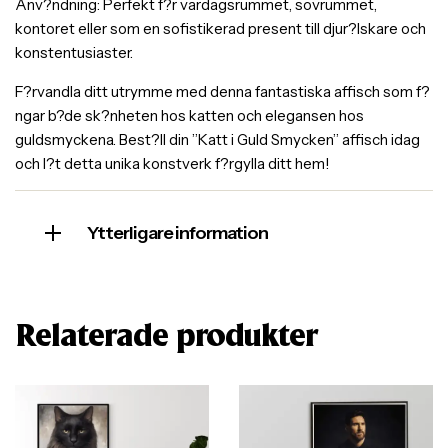
Anv?ndning: Perfekt f?r vardagsrummet, sovrummet,
kontoret eller som en sofistikerad present till djur?lskare och
konstentusiaster.
F?rvandla ditt utrymme med denna fantastiska affisch som f?
ngar b?de sk?nheten hos katten och elegansen hos
guldsmyckena. Best?ll din ”Katt i Guld Smycken” affisch idag
och l?t detta unika konstverk f?rgylla ditt hem!
Ytterligare information
Relaterade produkter