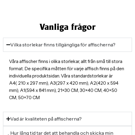
Vanliga frågor
Vilka storlekar finns tillgängliga för affischerna?
Våra affischer finns i olika storlekar, allt från små till stora
format. De specifika måtten för varje affisch finns på den
individuella produktsidan. Våra standardstorlekar är
A4( 210 x 297 mm), A3(297 x 420 mm), A2(420 x 594
mm), A1(594 x 841 mm), 21×30 CM, 30×40 CM, 40×50
CM, 50×70 CM
Vad är kvaliteten på affischerna?
Hur lång tid tar det att behandla och skicka min