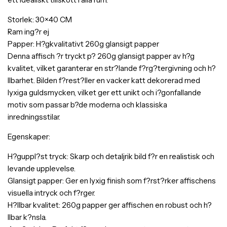
Storlek: 30×40 CM
Ram ing?r ej
Papper: H?gkvalitativt 260g glansigt papper
Denna affisch ?r tryckt p? 260g glansigt papper av h?g
kvalitet, vilket garanterar en str?lande f?rg?tergivning och h?
llbarhet. Bilden f?rest?ller en vacker katt dekorerad med
lyxiga guldsmycken, vilket ger ett unikt och i?gonfallande
motiv som passar b?de moderna och klassiska
inredningsstilar.
Egenskaper:
H?guppl?st tryck: Skarp och detaljrik bild f?r en realistisk och
levande upplevelse.
Glansigt papper: Ger en lyxig finish som f?rst?rker affischens
visuella intryck och f?rger.
H?llbar kvalitet: 260g papper ger affischen en robust och h?
llbar k?nsla.