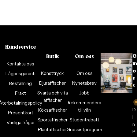
Kundservice
O
Butik
Om oss
Kontakta oss
m
o
Konsttryck
Om oss
Lågprisgaranti
s
Djuraffischer
Nyhetsbrev
Beställning
s
Svarta och vita
Jobb
Frakt
affischer
Rekommendera
Återbetalningspolicy
D
Köksaffischer
till vän
Presentkort
i
Sportaffischer
Studentrabatt
Vanliga frågor
n
Plantaffischer
Grossistprogram
P