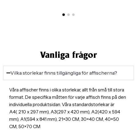
Vanliga frågor
Vilka storlekar finns tillgängliga för affischerna?
Våra affischer finns i olika storlekar, allt från små till stora
format. De specifika måtten för varje affisch finns på den
individuella produktsidan. Våra standardstorlekar är
A4( 210 x 297 mm), A3(297 x 420 mm), A2(420 x 594
mm), A1(594 x 841 mm), 21×30 CM, 30×40 CM, 40×50
CM, 50×70 CM