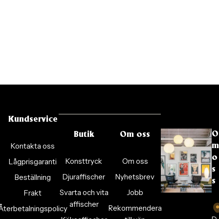
Kundservice
O
Butik
Om oss
Kontakta oss
m
o
Konsttryck
Om oss
Lågprisgaranti
s
Djuraffischer
Nyhetsbrev
Beställning
s
Svarta och vita
Jobb
Frakt
affischer
Rekommendera
Återbetalningspolicy