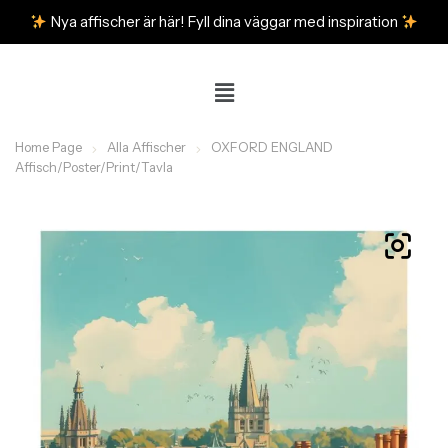
Nya affischer är här! Fyll dina väggar med inspiration
Home Page
Alla Affischer
OXFORD ENGLAND
Affisch/Poster/Print/Tavla