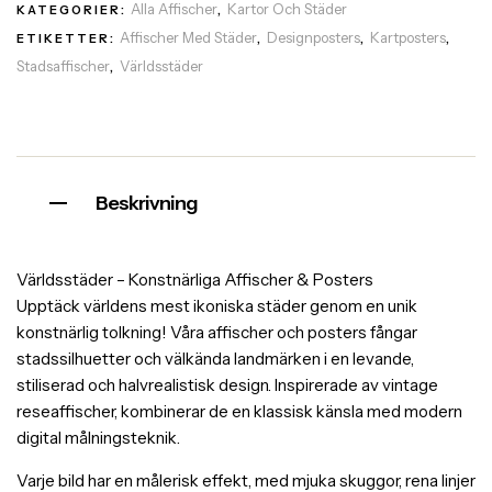
Alla Affischer
Kartor Och Städer
KATEGORIER:
,
Affischer Med Städer
Designposters
Kartposters
ETIKETTER:
,
,
,
Stadsaffischer
Världsstäder
,
Beskrivning
Världsstäder – Konstnärliga Affischer & Posters
Upptäck världens mest ikoniska städer genom en unik
konstnärlig tolkning! Våra affischer och posters fångar
stadssilhuetter och välkända landmärken i en levande,
stiliserad och halvrealistisk design. Inspirerade av vintage
reseaffischer, kombinerar de en klassisk känsla med modern
digital målningsteknik.
Varje bild har en målerisk effekt, med mjuka skuggor, rena linjer