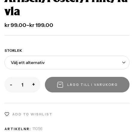
vla
kr
99.00
–
kr
199.00
STORLEK
-
+
LÄGG TILL I VARUKORG
ADD TO WISHLIST
11056
ARTIKELNR: