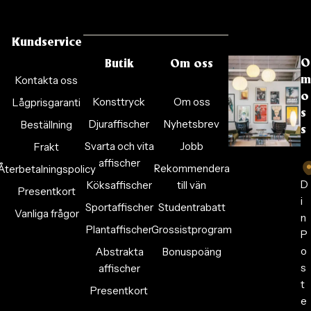
Kundservice
O
Butik
Om oss
Kontakta oss
m
o
Konsttryck
Om oss
Lågprisgaranti
s
Djuraffischer
Nyhetsbrev
Beställning
s
Svarta och vita
Jobb
Frakt
affischer
Rekommendera
Återbetalningspolicy
D
Köksaffischer
till vän
Presentkort
i
Sportaffischer
Studentrabatt
Vanliga frågor
n
Plantaffischer
Grossistprogram
P
o
Abstrakta
Bonuspoäng
s
affischer
t
Presentkort
e