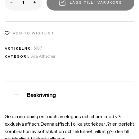
-
+
LÄGG TILL I VARUKORG
ADD TO WISHLIST
5187
ARTIKELNR:
Alla Affischer
KATEGORI:
Beskrivning
Ge din inredning en touch av elegans och charm med v?r
exklusiva affisch. Denna affisch, i olika storlekear ,?r en perfekt
kombination av sofistikation och lekfullhet, vilket g?r den till
ett idealiskt tillskott i alla rum.