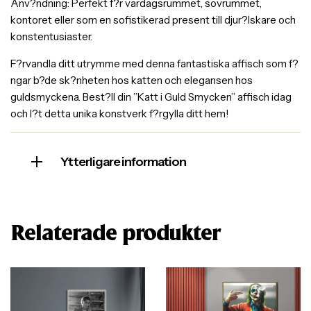
Anv?ndning: Perfekt f?r vardagsrummet, sovrummet,
kontoret eller som en sofistikerad present till djur?lskare och
konstentusiaster.
F?rvandla ditt utrymme med denna fantastiska affisch som f?
ngar b?de sk?nheten hos katten och elegansen hos
guldsmyckena. Best?ll din ”Katt i Guld Smycken” affisch idag
och l?t detta unika konstverk f?rgylla ditt hem!
Ytterligare information
Relaterade produkter