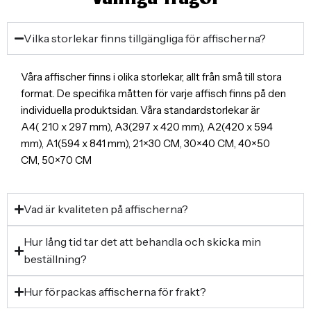
Vilka storlekar finns tillgängliga för affischerna?
Våra affischer finns i olika storlekar, allt från små till stora
format. De specifika måtten för varje affisch finns på den
individuella produktsidan. Våra standardstorlekar är
A4( 210 x 297 mm), A3(297 x 420 mm), A2(420 x 594
mm), A1(594 x 841 mm), 21×30 CM, 30×40 CM, 40×50
CM, 50×70 CM
Vad är kvaliteten på affischerna?
Hur lång tid tar det att behandla och skicka min
beställning?
Hur förpackas affischerna för frakt?