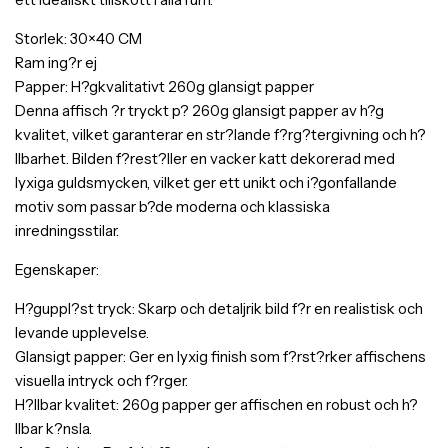
Storlek: 30×40 CM
Ram ing?r ej
Papper: H?gkvalitativt 260g glansigt papper
Denna affisch ?r tryckt p? 260g glansigt papper av h?g
kvalitet, vilket garanterar en str?lande f?rg?tergivning och h?
llbarhet. Bilden f?rest?ller en vacker katt dekorerad med
lyxiga guldsmycken, vilket ger ett unikt och i?gonfallande
motiv som passar b?de moderna och klassiska
inredningsstilar.
Egenskaper:
H?guppl?st tryck: Skarp och detaljrik bild f?r en realistisk och
levande upplevelse.
Glansigt papper: Ger en lyxig finish som f?rst?rker affischens
visuella intryck och f?rger.
H?llbar kvalitet: 260g papper ger affischen en robust och h?
llbar k?nsla.