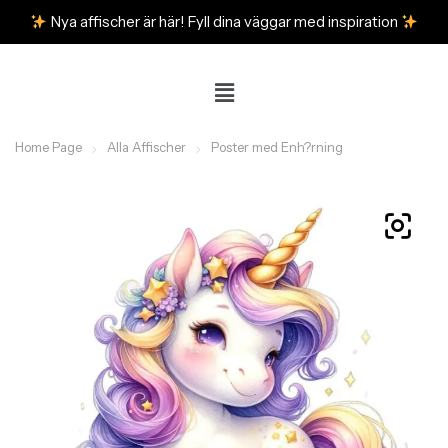
Nya affischer är här! Fyll dina väggar med inspiration
Home Page
Alla Affischer
Poster med Enh?rning