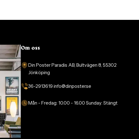
Om oss
Din Poster Paradis AB, Bultvägen 8, 55302
Jönköping
36-2913619 info@dinposter.se​
Mån - Fredag:
10.00 - 16.00
Sunday:
Stängt