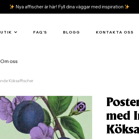
Nya affischer är här! Fyll dina väggar med inspiration
BUTIK
FAQ’S
BLOGG
KONTAKTA OSS
Om oss
ande Köksaffischer
Poste
med I
Köksa