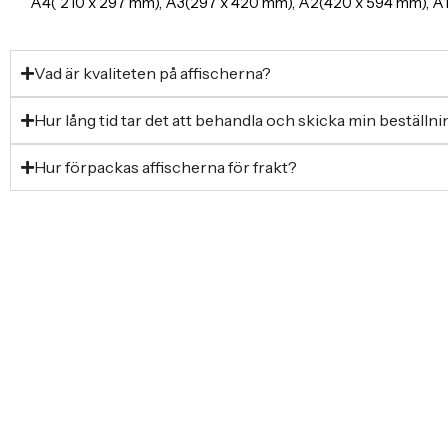
A4( 210 x 297 mm), A3(297 x 420 mm), A2(420 x 594 mm), 
Vad är kvaliteten på affischerna?
Hur lång tid tar det att behandla och skicka min beställn
Hur förpackas affischerna för frakt?