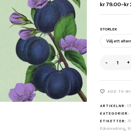
kr
79.00
–
kr
STORLEK
-
+
ADD TO W
D
ARTIKELNR:
KATEGORIER:
A
ETIKETTER:
Köksinredning
K
,