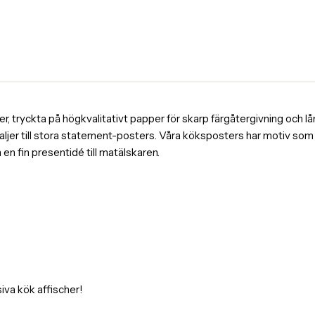
, tryckta på högkvalitativt papper för skarp färgåtergivning och lång
ljer till stora statement-posters. Våra köksposters har motiv som k
en fin presentidé till matälskaren.
iva kök affischer!