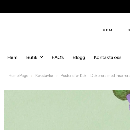
HEM
Hem
Butik
FAQ’s
Blogg
Kontakta oss
Home Page
Kökstavlor
Posters för Kök – Dekorera med Inspirer