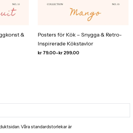
äggkonst &
Posters för Kök – Snygga & Retro-
Inspirerade Kökstavlor
kr
79.00
–
kr
299.00
produktsidan. Våra standardstorlekar är