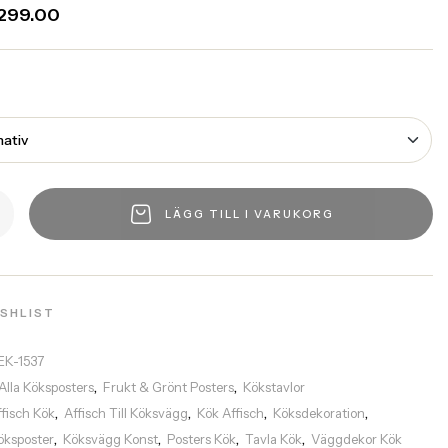
299.00
LÄGG TILL I VARUKORG
ISHLIST
EK-1537
Alla Köksposters
Frukt & Grönt Posters
Kökstavlor
,
,
ffisch Kök
Affisch Till Köksvägg
Kök Affisch
Köksdekoration
,
,
,
,
öksposter
Köksvägg Konst
Posters Kök
Tavla Kök
Väggdekor Kök
,
,
,
,