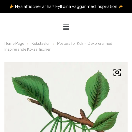
Nya affischer är här! Fyll dina väggar med inspiration
Home Page
Kökstavlor
Posters för Kök – Dekorera med
Inspirerande Köksaffischer