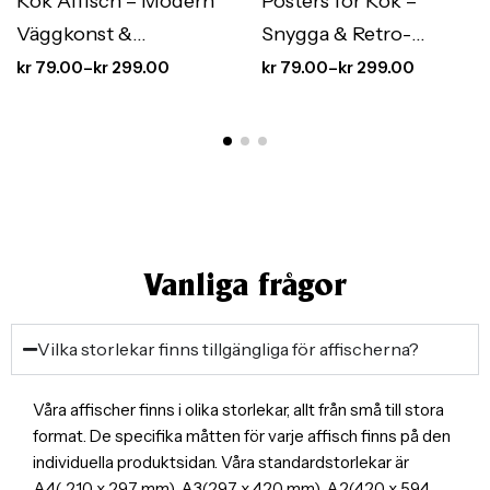
Kök Affisch – Modern
Posters för Kök –
Väggkonst &
Snygga & Retro-
Köksinredning med
Inspirerade Kökstavlor
kr
79.00
–
kr
299.00
kr
79.00
–
kr
299.00
Stil
Vanliga frågor
Vilka storlekar finns tillgängliga för affischerna?
Våra affischer finns i olika storlekar, allt från små till stora
format. De specifika måtten för varje affisch finns på den
individuella produktsidan. Våra standardstorlekar är
A4( 210 x 297 mm), A3(297 x 420 mm), A2(420 x 594