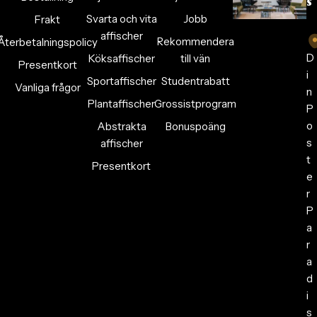
s
Svarta och vita
Jobb
Frakt
affischer
Rekommendera
Återbetalningspolicy
D
Köksaffischer
till vän
Presentkort
i
Sportaffischer
Studentrabatt
Vanliga frågor
n
Plantaffischer
Grossistprogram
P
o
Abstrakta
Bonuspoäng
s
affischer
t
Presentkort
e
r
P
a
r
a
d
i
s