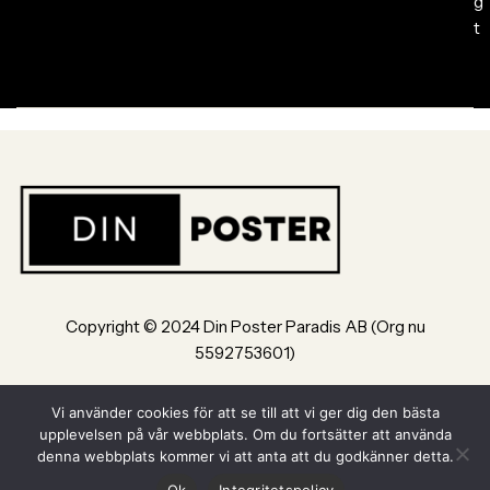
g
t
Copyright © 2024 Din Poster Paradis AB (Org nu
5592753601)
Bultvägen 8, 553 02, Jönköping
Vi använder cookies för att se till att vi ger dig den bästa
upplevelsen på vår webbplats. Om du fortsätter att använda
Powered by Din Poster Paradis AB Jönköping
denna webbplats kommer vi att anta att du godkänner detta.
Ok
Integritetspolicy