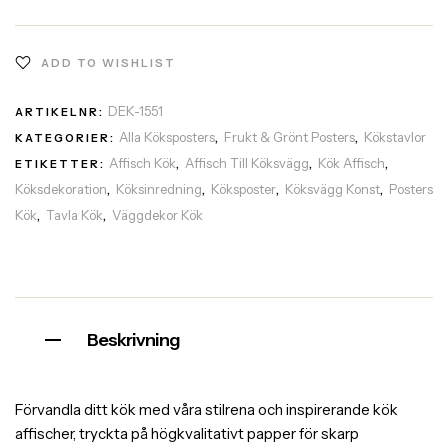
ADD TO WISHLIST
DEK-1551
ARTIKELNR:
Alla Köksposters
Frukt & Grönt Posters
Kökstavlor
KATEGORIER:
,
,
Affisch Kök
Affisch Till Köksvägg
Kök Affisch
ETIKETTER:
,
,
,
Köksdekoration
Köksinredning
Köksposter
Köksvägg Konst
Posters
,
,
,
,
Kök
Tavla Kök
Väggdekor Kök
,
,
Beskrivning
Förvandla ditt kök med våra stilrena och inspirerande kök
affischer, tryckta på högkvalitativt papper för skarp