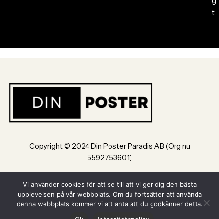
g
t
Copyright © 2024 Din Poster Paradis AB (Org nu
5592753601)
Bultvägen 8, 553 02, Jönköping
Vi använder cookies för att se till att vi ger dig den bästa
upplevelsen på vår webbplats. Om du fortsätter att använda
Powered by Din Poster Paradis AB Jönköping
denna webbplats kommer vi att anta att du godkänner detta.
Ok
Integritetspolicy