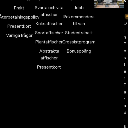
s
Svarta och vita
Jobb
Frakt
affischer
Rekommendera
Återbetalningspolicy
D
Köksaffischer
till vän
Presentkort
i
Sportaffischer
Studentrabatt
Vanliga frågor
n
Plantaffischer
Grossistprogram
P
o
Abstrakta
Bonuspoäng
s
affischer
t
Presentkort
e
r
P
a
r
a
d
i
s