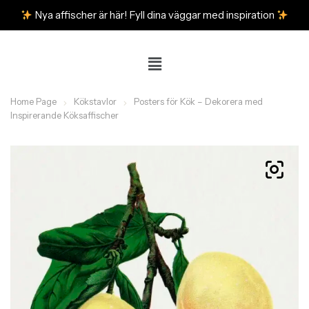
Nya affischer är här! Fyll dina väggar med inspiration
Home Page
Kökstavlor
Posters för Kök – Dekorera med
Inspirerande Köksaffischer