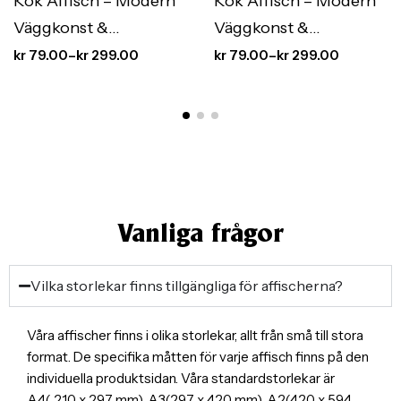
Kök Affisch – Modern
Kök Affisch – Modern
Väggkonst &
Väggkonst &
Köksinredning med
Köksinredning med
kr
79.00
–
kr
299.00
kr
79.00
–
kr
299.00
Stil
Stil
Vanliga frågor
Vilka storlekar finns tillgängliga för affischerna?
Våra affischer finns i olika storlekar, allt från små till stora
format. De specifika måtten för varje affisch finns på den
individuella produktsidan. Våra standardstorlekar är
A4( 210 x 297 mm), A3(297 x 420 mm), A2(420 x 594