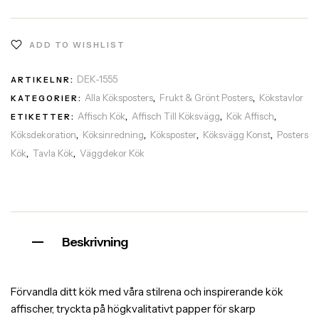
ADD TO WISHLIST
DEK-1555
ARTIKELNR:
Alla Köksposters
Frukt & Grönt Posters
Kökstavlor
KATEGORIER:
,
,
Affisch Kök
Affisch Till Köksvägg
Kök Affisch
ETIKETTER:
,
,
,
Köksdekoration
Köksinredning
Köksposter
Köksvägg Konst
Posters
,
,
,
,
Kök
Tavla Kök
Väggdekor Kök
,
,
Beskrivning
Förvandla ditt kök med våra stilrena och inspirerande kök
affischer, tryckta på högkvalitativt papper för skarp