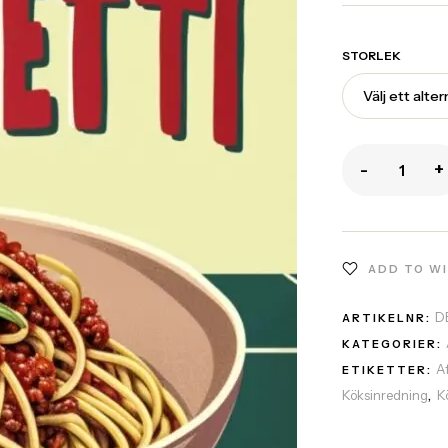
STORLEK
-
+
ADD TO W
D
ARTIKELNR:
KATEGORIER:
A
ETIKETTER:
Köksinredning
K
,