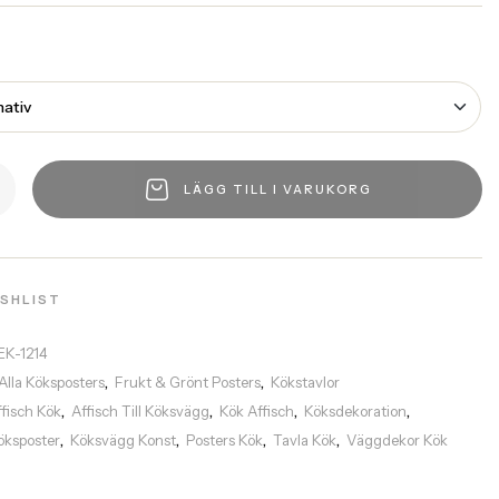
LÄGG TILL I VARUKORG
ISHLIST
EK-1214
Alla Köksposters
Frukt & Grönt Posters
Kökstavlor
,
,
ffisch Kök
Affisch Till Köksvägg
Kök Affisch
Köksdekoration
,
,
,
,
öksposter
Köksvägg Konst
Posters Kök
Tavla Kök
Väggdekor Kök
,
,
,
,