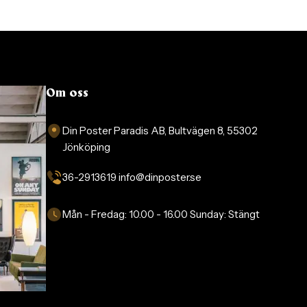
Om oss
Din Poster Paradis AB, Bultvägen 8, 55302
Jönköping
36-2913619 info@dinposter.se​
Mån - Fredag:
10.00 - 16.00
Sunday:
Stängt