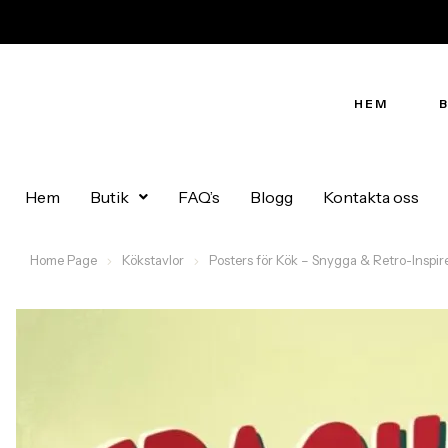
HEM
Hem
Butik
FAQ’s
Blogg
Kontakta oss
Home Page
Kökstavlor
Posters för Kök – Snygga & Retro-Inspir