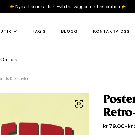
Nya affischer är här! Fyll dina väggar med inspiration
BUTIK
FAQ’S
BLOGG
KONTAKTA OSS
Om oss
erade Kökstavlor
Poste
Retro
kr
79.00
–
kr