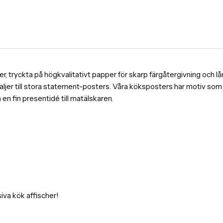
, tryckta på högkvalitativt papper för skarp färgåtergivning och lång
ljer till stora statement-posters. Våra köksposters har motiv som k
en fin presentidé till matälskaren.
iva kök affischer!