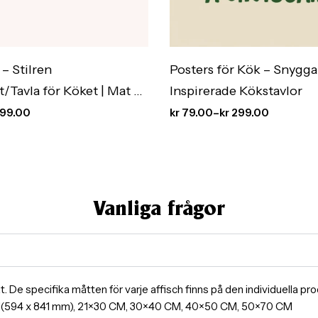
 – Stilren
Posters för Kök – Snygga
t/Tavla för Köket | Mat &
Inspirerade Kökstavlor
99.00
kr
79.00
–
kr
299.00
Vanliga frågor
ormat. De specifika måtten för varje affisch finns på den individuella 
A1(594 x 841 mm), 21×30 CM, 30×40 CM, 40×50 CM, 50×70 CM