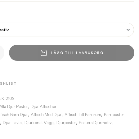
LÄGG TILL I VARUKORG
ISHLIST
EK-2109
Alla Djur Poster
Djur Affischer
,
ffisch Barn Djur
Affisch Med Djur
Affisch Till Barnrum
Barnposter
,
,
,
h
Djur Tavla
Djurkonst Vägg
Djurposter
Posters Djurmotiv
,
,
,
,
,