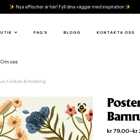
Nya affischer är här! Fyll dina väggar med inspiration
BUTIK
FAQ’S
BLOGG
KONTAKTA OSS
Om oss
rum, Förskola & Inredning
Poster
Barnr
kr
79.00
–
kr