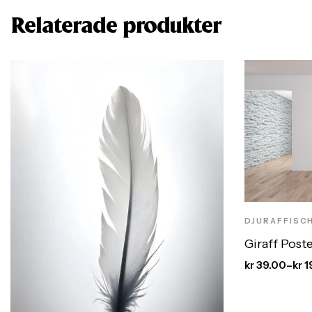
Relaterade produkter
DJURAFFISC
Giraff Post
kr
39.00
–
kr
1