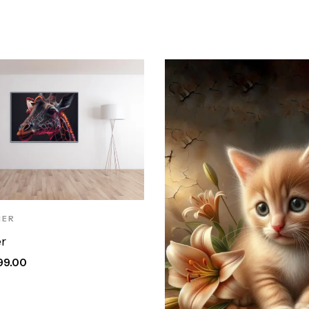
HER
er
99.00