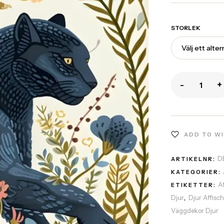
STORLEK
-
+
ADD TO W
D
ARTIKELNR:
KATEGORIER:
A
ETIKETTER:
Djur
Djur Affisc
,
Väggdekor Djur