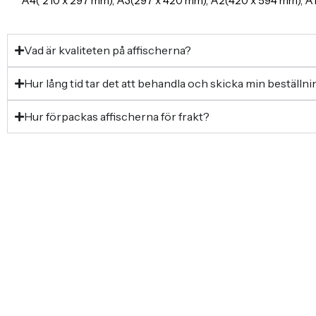
A4( 210 x 297 mm), A3(297 x 420 mm), A2(420 x 594 mm), 
Vad är kvaliteten på affischerna?
Hur lång tid tar det att behandla och skicka min beställn
Hur förpackas affischerna för frakt?