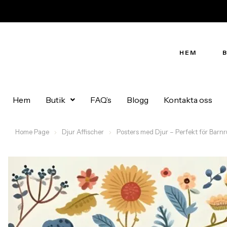
HEM
Hem
Butik
FAQ’s
Blogg
Kontakta oss
Home Page
Djur Affischer
Posters med Djur – Perfekt för Barn