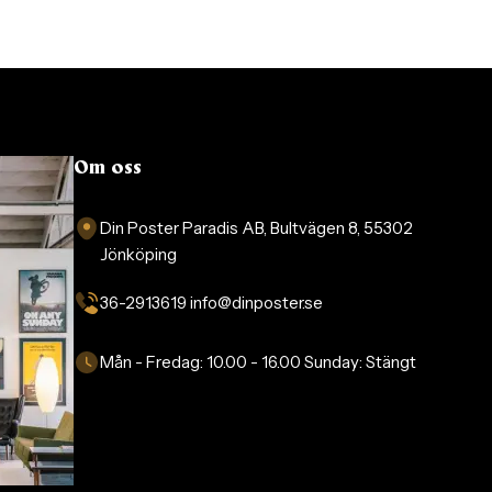
Om oss
Din Poster Paradis AB, Bultvägen 8, 55302
Jönköping
36-2913619 info@dinposter.se​
Mån - Fredag:
10.00 - 16.00
Sunday:
Stängt